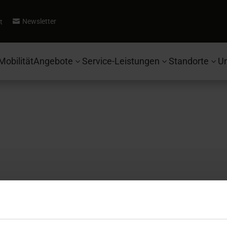
Newsletter
t

Mobilität
Angebote
Service-Leistungen
Standorte
U
3
3
3
Autohaus Ebbinghaus
Se
Fahrzeugsuche
Ko
Ford
Be