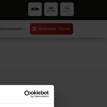
nternehmen
Werkstatt Termin

3
rvice
ntakt
ratungstermin