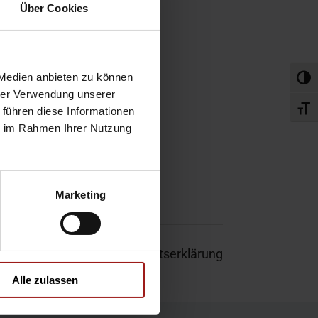
obefahrt
Über Cookies
rvice-Termin
 Medien anbieten zu können
Umsch
hrer Verwendung unserer
Schri
 führen diese Informationen
ie im Rahmen Ihrer Nutzung
Marketing
um
|
Garantie
|
Barrierefreiheitserklärung
Alle zulassen