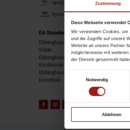
opel@ea-mail.de
Zustimmung
hyundai@ea-mail.de
Diese Webseite verwendet 
Wir verwenden Cookies, um I
EA Standorte
und die Zugriffe auf unsere 
Ebbinghaus am Flughafen – Dortmund
Website an unsere Partner fü
Sölde
möglicherweise mit weiteren
Ebbinghaus am Tierpark – Dortmund
der Dienste gesammelt habe
Kirchhörde
Ebbinghaus Autozentrum – Dortmund
Einwilligungsauswahl
Dorstfeld
Notwendig
Ablehnen