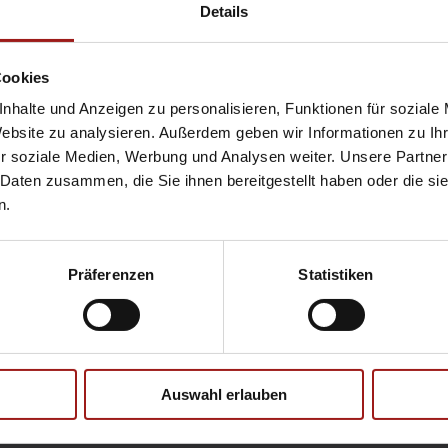
Hyundai
Pr
Details
Opel
Se
Cookies
nhalte und Anzeigen zu personalisieren, Funktionen für soziale
Website zu analysieren. Außerdem geben wir Informationen zu I
Ebbinghaus Ford Store – Bochum
r soziale Medien, Werbung und Analysen weiter. Unsere Partner
Ebbinghaus in Hamm
 Daten zusammen, die Sie ihnen bereitgestellt haben oder die s
Ebbinghaus in Kamen
n.
Ebbinghaus in Unna
Präferenzen
Statistiken
Datenschutzerklärung
|
Impress
Auswahl erlauben