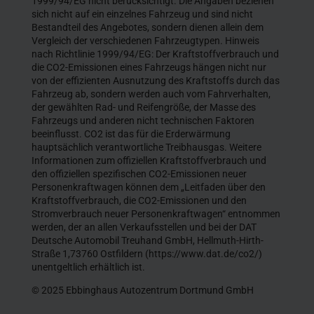
1999/94/EG nicht berücksichtigt. Die Angaben beziehen
sich nicht auf ein einzelnes Fahrzeug und sind nicht
Bestandteil des Angebotes, sondern dienen allein dem
Vergleich der verschiedenen Fahrzeugtypen. Hinweis
nach Richtlinie 1999/94/EG: Der Kraftstoffverbrauch und
die CO2-Emissionen eines Fahrzeugs hängen nicht nur
von der effizienten Ausnutzung des Kraftstoffs durch das
Fahrzeug ab, sondern werden auch vom Fahrverhalten,
der gewählten Rad- und Reifengröße, der Masse des
Fahrzeugs und anderen nicht technischen Faktoren
beeinflusst. CO2 ist das für die Erderwärmung
hauptsächlich verantwortliche Treibhausgas. Weitere
Informationen zum offiziellen Kraftstoffverbrauch und
den offiziellen spezifischen CO2-Emissionen neuer
Personenkraftwagen können dem „Leitfaden über den
Kraftstoffverbrauch, die CO2-Emissionen und den
Stromverbrauch neuer Personenkraftwagen“ entnommen
werden, der an allen Verkaufsstellen und bei der DAT
Deutsche Automobil Treuhand GmbH, Hellmuth-Hirth-
Straße 1,73760 Ostfildern (https://www.dat.de/co2/)
unentgeltlich erhältlich ist.
© 2025 Ebbinghaus Autozentrum Dortmund GmbH