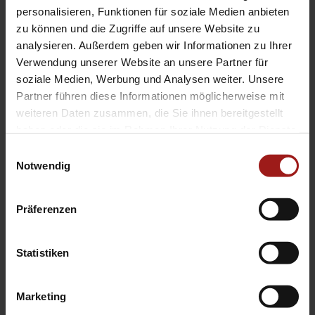
EA Standorte
personalisieren, Funktionen für soziale Medien anbieten
Ebbinghaus am Flughafen – Dortmund Sölde
zu können und die Zugriffe auf unsere Website zu
analysieren. Außerdem geben wir Informationen zu Ihrer
Ebbinghaus am Tierpark – Dortmund Kirchhörde
Verwendung unserer Website an unsere Partner für
Ebbinghaus Autozentrum – Dortmund Dorstfeld
soziale Medien, Werbung und Analysen weiter. Unsere
Ebbinghaus Ford Store – Bochum
Partner führen diese Informationen möglicherweise mit
Ebbinghaus in Hamm
weiteren Daten zusammen, die Sie ihnen bereitgestellt
Ebbinghaus in Kamen
haben oder die sie im Rahmen Ihrer Nutzung der Dienste
Ebbinghaus in Unna
gesammelt haben.
Einwilligungsauswahl
Notwendig
Präferenzen
Statistiken
Datenschutzerklärung
|
Impressum
|
Garantie
|
Barrierefreiheitserklärung
Marketing