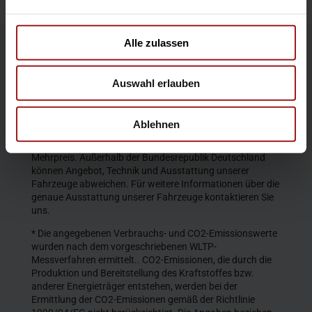
Alle zulassen
Die Produktbeschreibungen und Abbildungen enthalten
teilweise auch Sonderausstattungen, die nicht zum
Auswahl erlauben
serienmäßigen Lieferumfang gehören. Der Inhalt
entspricht dem Stand bei Veröffentlichung. Wir behalten
uns Änderungen von Konstruktion und Ausstattung vor.
Ablehnen
Die abgebildeten Farben geben den wirklichen Farbton nur
annähernd wieder. Gezeigte Sonderausstattungen gegen
Mehrpreis. Außerhalb der Bundesrepublik Deutschland
können Angebot, Technik und Ausstattung unserer
Fahrzeuge abweichen. Für weitere Informationen über die
genaue Ausstattung unserer Fahrzeuge kontaktieren Sie
uns.
* Die angegebenen Verbrauchs- und CO2-Emissionswerte
wurden nach dem vorgeschriebenen WLTP-
Messverfahren ermittelt.. CO2-Emissionen, die durch die
Produktion und Bereitstellung des Kraftstoffes bzw.
anderer Energieträger entstehen, werden bei der
Ermittlung der CO2-Emissionen gemäß der Richtlinie