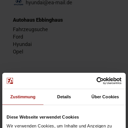
hyundai@ea-mail.de
Autohaus Ebbinghaus
Fahrzeugsuche
Ford
Hyundai
Opel
Service
Kontakt
Beratungstermin
Zustimmung
Details
Über Cookies
Probefahrt
Service-Termin
Diese Webseite verwendet Cookies
Wir verwenden Cookies, um Inhalte und Anzeigen zu