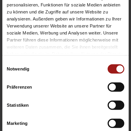
EA Standorte
personalisieren, Funktionen für soziale Medien anbieten
Ebbinghaus am Flughafen – Dortmund Sölde
zu können und die Zugriffe auf unsere Website zu
analysieren. Außerdem geben wir Informationen zu Ihrer
Ebbinghaus am Tierpark – Dortmund Kirchhörde
Verwendung unserer Website an unsere Partner für
Ebbinghaus Autozentrum – Dortmund Dorstfeld
soziale Medien, Werbung und Analysen weiter. Unsere
Ebbinghaus Ford Store – Bochum
Partner führen diese Informationen möglicherweise mit
Ebbinghaus in Hamm
weiteren Daten zusammen, die Sie ihnen bereitgestellt
Ebbinghaus in Kamen
haben oder die sie im Rahmen Ihrer Nutzung der Dienste
Ebbinghaus in Unna
gesammelt haben.
Einwilligungsauswahl
Notwendig
Präferenzen
Statistiken
Datenschutzerklärung
|
Impressum
|
Garantie
|
Barrierefreiheitserklärung
Marketing