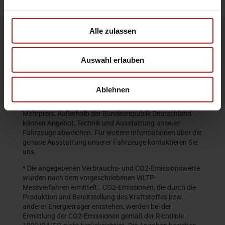
Alle zulassen
Die Produktbeschreibungen und Abbildungen enthalten
teilweise auch Sonderausstattungen, die nicht zum
Auswahl erlauben
serienmäßigen Lieferumfang gehören. Der Inhalt
entspricht dem Stand bei Veröffentlichung. Wir behalten
uns Änderungen von Konstruktion und Ausstattung vor.
Ablehnen
Die abgebildeten Farben geben den wirklichen Farbton nur
annähernd wieder. Gezeigte Sonderausstattungen gegen
Mehrpreis. Außerhalb der Bundesrepublik Deutschland
können Angebot, Technik und Ausstattung unserer
Fahrzeuge abweichen. Für weitere Informationen über die
genaue Ausstattung unserer Fahrzeuge kontaktieren Sie
uns.
* Die angegebenen Verbrauchs- und CO2-Emissionswerte
wurden nach dem vorgeschriebenen WLTP-
Messverfahren ermittelt.. CO2-Emissionen, die durch die
Produktion und Bereitstellung des Kraftstoffes bzw.
anderer Energieträger entstehen, werden bei der
Ermittlung der CO2-Emissionen gemäß der Richtlinie