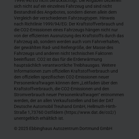
1999/94/EG nicht berücksichtigt. Die Angaben beziehen
sich nicht auf ein einzelnes Fahrzeug und sind nicht
Bestandteil des Angebotes, sondern dienen allein dem
Vergleich der verschiedenen Fahrzeugtypen. Hinweis
nach Richtlinie 1999/94/EG: Der Kraftstoffverbrauch und
die CO2-Emissionen eines Fahrzeugs hängen nicht nur
von der effizienten Ausnutzung des Kraftstoffs durch das
Fahrzeug ab, sondern werden auch vom Fahrverhalten,
der gewählten Rad- und Reifengröße, der Masse des
Fahrzeugs und anderen nicht technischen Faktoren
beeinflusst. CO2 ist das für die Erderwärmung
hauptsächlich verantwortliche Treibhausgas. Weitere
Informationen zum offiziellen Kraftstoffverbrauch und
den offiziellen spezifischen CO2-Emissionen neuer
Personenkraftwagen können dem „Leitfaden über den
Kraftstoffverbrauch, die CO2-Emissionen und den
Stromverbrauch neuer Personenkraftwagen“ entnommen
werden, der an allen Verkaufsstellen und bei der DAT
Deutsche Automobil Treuhand GmbH, Hellmuth-Hirth-
Straße 1,73760 Ostfildern (https://www.dat.de/co2/)
unentgeltlich erhältlich ist.
© 2025 Ebbinghaus Autozentrum Dortmund GmbH