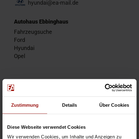
hyundai@ea-mail.de
Autohaus Ebbinghaus
Fahrzeugsuche
Ford
Hyundai
Opel
Service
Kontakt
Beratungstermin
Zustimmung
Details
Über Cookies
Probefahrt
Service-Termin
Diese Webseite verwendet Cookies
Wir verwenden Cookies, um Inhalte und Anzeigen zu