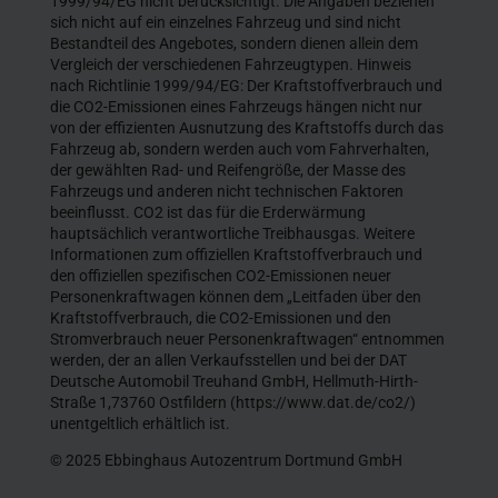
1999/94/EG nicht berücksichtigt. Die Angaben beziehen
sich nicht auf ein einzelnes Fahrzeug und sind nicht
Bestandteil des Angebotes, sondern dienen allein dem
Vergleich der verschiedenen Fahrzeugtypen. Hinweis
nach Richtlinie 1999/94/EG: Der Kraftstoffverbrauch und
die CO2-Emissionen eines Fahrzeugs hängen nicht nur
von der effizienten Ausnutzung des Kraftstoffs durch das
Fahrzeug ab, sondern werden auch vom Fahrverhalten,
der gewählten Rad- und Reifengröße, der Masse des
Fahrzeugs und anderen nicht technischen Faktoren
beeinflusst. CO2 ist das für die Erderwärmung
hauptsächlich verantwortliche Treibhausgas. Weitere
Informationen zum offiziellen Kraftstoffverbrauch und
den offiziellen spezifischen CO2-Emissionen neuer
Personenkraftwagen können dem „Leitfaden über den
Kraftstoffverbrauch, die CO2-Emissionen und den
Stromverbrauch neuer Personenkraftwagen“ entnommen
werden, der an allen Verkaufsstellen und bei der DAT
Deutsche Automobil Treuhand GmbH, Hellmuth-Hirth-
Straße 1,73760 Ostfildern (https://www.dat.de/co2/)
unentgeltlich erhältlich ist.
© 2025 Ebbinghaus Autozentrum Dortmund GmbH