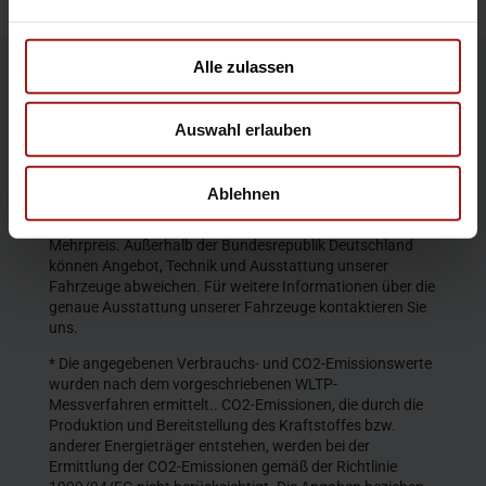
Alle zulassen
Die Produktbeschreibungen und Abbildungen enthalten
teilweise auch Sonderausstattungen, die nicht zum
Auswahl erlauben
serienmäßigen Lieferumfang gehören. Der Inhalt
entspricht dem Stand bei Veröffentlichung. Wir behalten
uns Änderungen von Konstruktion und Ausstattung vor.
Ablehnen
Die abgebildeten Farben geben den wirklichen Farbton nur
annähernd wieder. Gezeigte Sonderausstattungen gegen
Mehrpreis. Außerhalb der Bundesrepublik Deutschland
können Angebot, Technik und Ausstattung unserer
Fahrzeuge abweichen. Für weitere Informationen über die
genaue Ausstattung unserer Fahrzeuge kontaktieren Sie
uns.
* Die angegebenen Verbrauchs- und CO2-Emissionswerte
wurden nach dem vorgeschriebenen WLTP-
Messverfahren ermittelt.. CO2-Emissionen, die durch die
Produktion und Bereitstellung des Kraftstoffes bzw.
anderer Energieträger entstehen, werden bei der
Ermittlung der CO2-Emissionen gemäß der Richtlinie