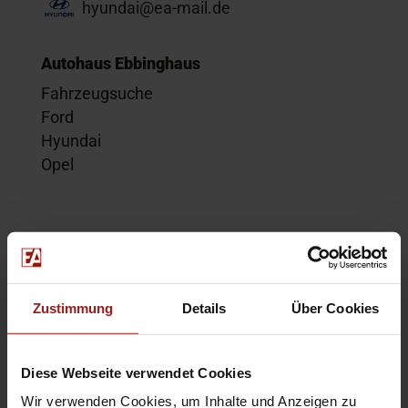
hyundai@ea-mail.de
Autohaus Ebbinghaus
Fahrzeugsuche
Ford
Hyundai
Opel
Service
Kontakt
Beratungstermin
Zustimmung
Details
Über Cookies
Probefahrt
Service-Termin
Diese Webseite verwendet Cookies
Wir verwenden Cookies, um Inhalte und Anzeigen zu