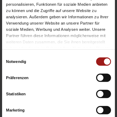
EA Standorte
personalisieren, Funktionen für soziale Medien anbieten
Ebbinghaus am Flughafen – Dortmund Sölde
zu können und die Zugriffe auf unsere Website zu
analysieren. Außerdem geben wir Informationen zu Ihrer
Ebbinghaus am Tierpark – Dortmund Kirchhörde
Verwendung unserer Website an unsere Partner für
Ebbinghaus Autozentrum – Dortmund Dorstfeld
soziale Medien, Werbung und Analysen weiter. Unsere
Ebbinghaus Ford Store – Bochum
Partner führen diese Informationen möglicherweise mit
Ebbinghaus in Hamm
weiteren Daten zusammen, die Sie ihnen bereitgestellt
Ebbinghaus in Kamen
haben oder die sie im Rahmen Ihrer Nutzung der Dienste
Ebbinghaus in Unna
gesammelt haben.
Einwilligungsauswahl
Notwendig
Präferenzen
Statistiken
Datenschutzerklärung
|
Impressum
|
Garantie
|
Barrierefreiheitserklärung
Marketing