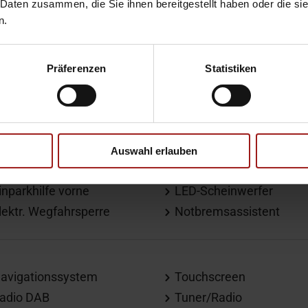
 Daten zusammen, die Sie ihnen bereitgestellt haben oder die s
n.
ernlichtassistent
Regensensor
Präferenzen
Statistiken
ichtsensor
Spurhalteassistent
SP
Geschwindigkeitsbegre
Auswahl erlauben
inparkhilfe hinten
Isofix
inparkhilfe vorne
LED-Scheinwerfer
lektr. Wegfahrsperre
Notbremsassistent
avigationssystem
Touchscreen
adio DAB
Tuner/Radio