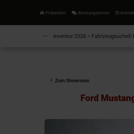
Probefahrt
Beratungstermin
Kontak



Inventur 2026
Fahrzeugsuche
E-
3
Zum Showroom
Ford Mustan