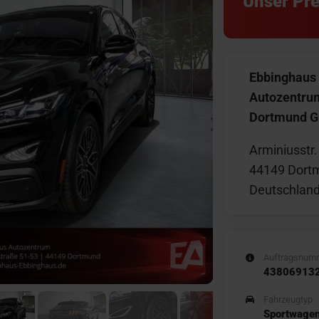
Unser Pre
Ebbinghaus
Autozentru
Dortmund 
Arminiusstr.
44149 Dort
Deutschlan
Auftragsnum
43806913
Fahrzeugtyp
Sportwage