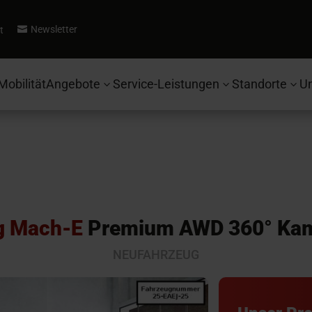
Newsletter
t

Mobilität
Angebote
Service-Leistungen
Standorte
U
3
3
3
g Mach-E
Premium AWD 360° Ka
NEUFAHRZEUG