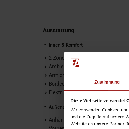
Ausstattung
Innen & Komfort
2-Zonen-Klimaautomatik
E
Ambiente-Beleuchtung
F
Armlehne
L
Zustimmung
Bordcomputer
L
Elektr. Fensterheber
M
Diese Webseite verwendet 
Außenausstattung
Wir verwenden Cookies, um I
und die Zugriffe auf unsere 
Anhängerkupplung-
B
Website an unsere Partner fü
Vorbereitung
E