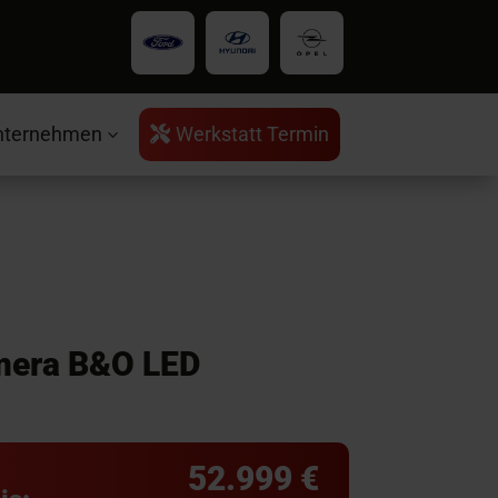
nternehmen
Werkstatt Termin

3
mera B&O LED
52.999 €