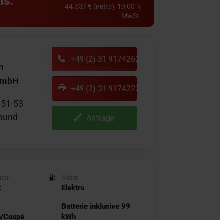
is:
44.537 € (netto), 19,00 %
MwSt.
+49 (2) 31 9174262
m
GmbH
+49 (2) 31 9174222
 51-53
mund
Anfrage
d
mer
Motor
2
Elektro
Batterie inklusive 99
n/Coupé
kWh