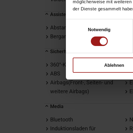
möglicherweise mit weiteren
der Dienste gesammelt habe
Assistenten
Einwilligungsauswahl
Abstandswarner
F
Notwendig
Berganfahrassistent
L
Sicherheit & Umwelt
360°-Kamera
E
Ablehnen
ABS
E
Airbags(Front-, Seiten- und
E
weitere Airbags)
E
Media
Bluetooth
N
Induktionsladen für
R