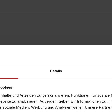
lektr. Sitzeinstellung
Panorama-Dach
reisprecheinrichtung
Schiebedach
ederlenkrad
Servolenkung
Details
ordosenstütze
Sitzheizung
ultifunktionslenkrad
Cookies
nhalte und Anzeigen zu personalisieren, Funktionen für soziale
Website zu analysieren. Außerdem geben wir Informationen zu I
eheizbare Frontscheibe
Elektr. Seitenspiegel
r soziale Medien, Werbung und Analysen weiter. Unsere Partner
lektr. Heckklappe
Leichtmetallfelgen