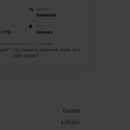
Getriebe
Automatik
Farbe
1 PS)
Schwarz
nergieverbrauch und Emission
**
 g/km
; CO
-Klasse: A; Stromverb .komb.:19.1
2
**
kWh/100km
Euro6d
4 (Grün)