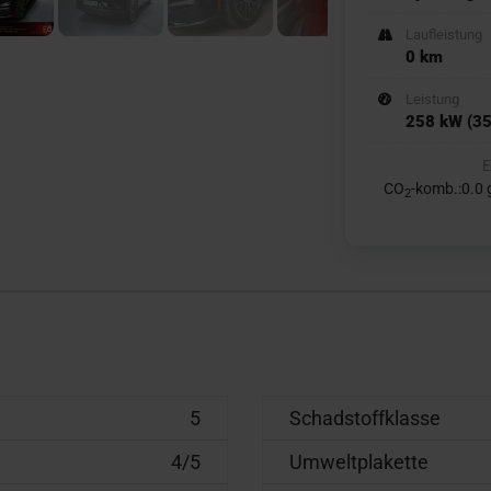
Laufleistung
0 km
Leistung
258 kW (35
E
CO
-komb.:0.0
2
5
Schadstoffklasse
4/5
Umweltplakette