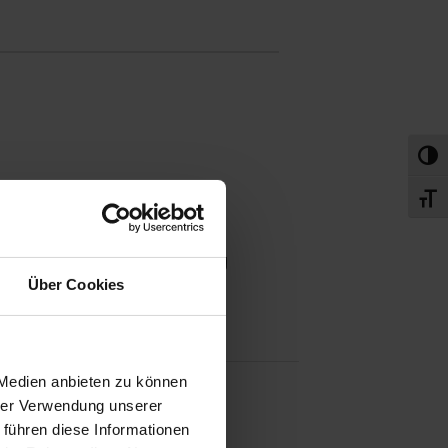
Umsch
Volldigitales
Schri
Kombiinstrument
Zentralverriegelung
Über Cookies
 Medien anbieten zu können
hrer Verwendung unserer
Metallic
 führen diese Informationen