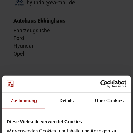
hyundai@ea-mail.de
Autohaus Ebbinghaus
Fahrzeugsuche
Ford
Hyundai
Opel
Service
Kontakt
Beratungstermin
Zustimmung
Details
Über Cookies
Probefahrt
Service-Termin
Diese Webseite verwendet Cookies
Wir verwenden Cookies, um Inhalte und Anzeigen zu