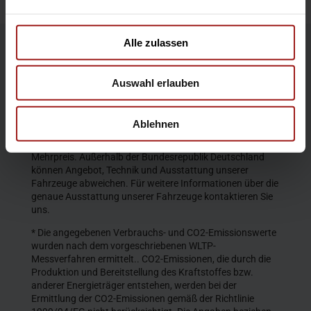
Alle zulassen
Die Produktbeschreibungen und Abbildungen enthalten
teilweise auch Sonderausstattungen, die nicht zum
Auswahl erlauben
serienmäßigen Lieferumfang gehören. Der Inhalt
entspricht dem Stand bei Veröffentlichung. Wir behalten
uns Änderungen von Konstruktion und Ausstattung vor.
Ablehnen
Die abgebildeten Farben geben den wirklichen Farbton nur
annähernd wieder. Gezeigte Sonderausstattungen gegen
Mehrpreis. Außerhalb der Bundesrepublik Deutschland
können Angebot, Technik und Ausstattung unserer
Fahrzeuge abweichen. Für weitere Informationen über die
genaue Ausstattung unserer Fahrzeuge kontaktieren Sie
uns.
* Die angegebenen Verbrauchs- und CO2-Emissionswerte
wurden nach dem vorgeschriebenen WLTP-
Messverfahren ermittelt.. CO2-Emissionen, die durch die
Produktion und Bereitstellung des Kraftstoffes bzw.
anderer Energieträger entstehen, werden bei der
Ermittlung der CO2-Emissionen gemäß der Richtlinie