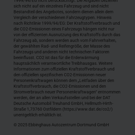
1999/94/EG nicht berücksichtigt. Die Angaben beziehen
sich nicht auf ein einzelnes Fahrzeug und sind nicht
Bestandteil des Angebotes, sondern dienen allein dem
Vergleich der verschiedenen Fahrzeugtypen. Hinweis
nach Richtlinie 1999/94/EG: Der Kraftstoffverbrauch und
die CO2-Emissionen eines Fahrzeugs hängen nicht nur
von der effizienten Ausnutzung des Kraftstoffs durch das
Fahrzeug ab, sondern werden auch vom Fahrverhalten,
der gewählten Rad- und Reifengröße, der Masse des
Fahrzeugs und anderen nicht technischen Faktoren
beeinflusst. CO2 ist das für die Erderwärmung
hauptsächlich verantwortliche Treibhausgas. Weitere
Informationen zum offiziellen Kraftstoffverbrauch und
den offiziellen spezifischen CO2-Emissionen neuer
Personenkraftwagen können dem „Leitfaden über den
Kraftstoffverbrauch, die CO2-Emissionen und den
Stromverbrauch neuer Personenkraftwagen“ entnommen
werden, der an allen Verkaufsstellen und bei der DAT
Deutsche Automobil Treuhand GmbH, Hellmuth-Hirth-
Straße 1,73760 Ostfildern (https://www.dat.de/co2/)
unentgeltlich erhältlich ist.
© 2025 Ebbinghaus Autozentrum Dortmund GmbH