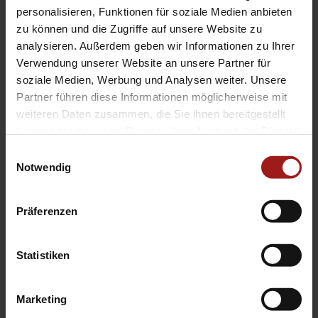
EA Standorte
personalisieren, Funktionen für soziale Medien anbieten
Ebbinghaus am Flughafen – Dortmund Sölde
zu können und die Zugriffe auf unsere Website zu
analysieren. Außerdem geben wir Informationen zu Ihrer
Ebbinghaus am Tierpark – Dortmund Kirchhörde
Verwendung unserer Website an unsere Partner für
Ebbinghaus Autozentrum – Dortmund Dorstfeld
soziale Medien, Werbung und Analysen weiter. Unsere
Ebbinghaus Ford Store – Bochum
Partner führen diese Informationen möglicherweise mit
Ebbinghaus in Hamm
weiteren Daten zusammen, die Sie ihnen bereitgestellt
Ebbinghaus in Kamen
haben oder die sie im Rahmen Ihrer Nutzung der Dienste
Ebbinghaus in Unna
gesammelt haben.
Einwilligungsauswahl
Notwendig
Präferenzen
Statistiken
Datenschutzerklärung
|
Impressum
|
Garantie
|
Barrierefreiheitserklärung
Marketing