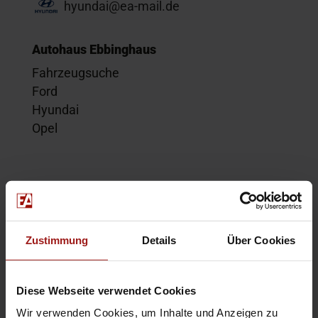
hyundai@ea-mail.de
Autohaus Ebbinghaus
Fahrzeugsuche
Ford
Hyundai
Opel
Service
Kontakt
Beratungstermin
Zustimmung
Details
Über Cookies
Probefahrt
Service-Termin
Diese Webseite verwendet Cookies
Wir verwenden Cookies, um Inhalte und Anzeigen zu