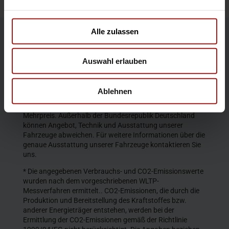
Alle zulassen
Die Produktbeschreibungen und Abbildungen enthalten
teilweise auch Sonderausstattungen, die nicht zum
Auswahl erlauben
serienmäßigen Lieferumfang gehören. Der Inhalt
entspricht dem Stand bei Veröffentlichung. Wir behalten
uns Änderungen von Konstruktion und Ausstattung vor.
Ablehnen
Die abgebildeten Farben geben den wirklichen Farbton nur
annähernd wieder. Gezeigte Sonderausstattungen gegen
Mehrpreis. Außerhalb der Bundesrepublik Deutschland
können Angebot, Technik und Ausstattung unserer
Fahrzeuge abweichen. Für weitere Informationen über die
genaue Ausstattung unserer Fahrzeuge kontaktieren Sie
uns.
* Die angegebenen Verbrauchs- und CO2-Emissionswerte
wurden nach dem vorgeschriebenen WLTP-
Messverfahren ermittelt.. CO2-Emissionen, die durch die
Produktion und Bereitstellung des Kraftstoffes bzw.
anderer Energieträger entstehen, werden bei der
Ermittlung der CO2-Emissionen gemäß der Richtlinie