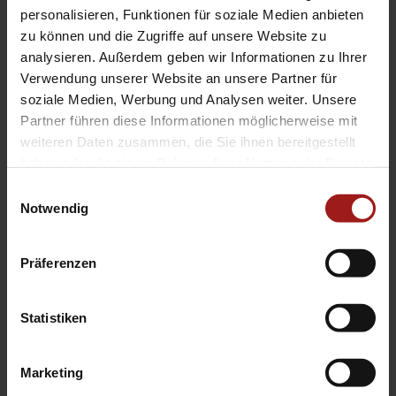
EA Standorte
personalisieren, Funktionen für soziale Medien anbieten
Ebbinghaus am Flughafen – Dortmund Sölde
zu können und die Zugriffe auf unsere Website zu
analysieren. Außerdem geben wir Informationen zu Ihrer
Ebbinghaus am Tierpark – Dortmund Kirchhörde
Verwendung unserer Website an unsere Partner für
Ebbinghaus Autozentrum – Dortmund Dorstfeld
soziale Medien, Werbung und Analysen weiter. Unsere
Ebbinghaus Ford Store – Bochum
Partner führen diese Informationen möglicherweise mit
Ebbinghaus in Hamm
weiteren Daten zusammen, die Sie ihnen bereitgestellt
Ebbinghaus in Kamen
haben oder die sie im Rahmen Ihrer Nutzung der Dienste
Ebbinghaus in Unna
gesammelt haben.
Einwilligungsauswahl
Notwendig
Präferenzen
Statistiken
Datenschutzerklärung
|
Impressum
|
Garantie
|
Barrierefreiheitserklärung
Marketing