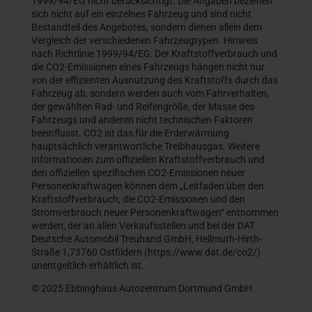
1999/94/EG nicht berücksichtigt. Die Angaben beziehen
sich nicht auf ein einzelnes Fahrzeug und sind nicht
Bestandteil des Angebotes, sondern dienen allein dem
Vergleich der verschiedenen Fahrzeugtypen. Hinweis
nach Richtlinie 1999/94/EG: Der Kraftstoffverbrauch und
die CO2-Emissionen eines Fahrzeugs hängen nicht nur
von der effizienten Ausnutzung des Kraftstoffs durch das
Fahrzeug ab, sondern werden auch vom Fahrverhalten,
der gewählten Rad- und Reifengröße, der Masse des
Fahrzeugs und anderen nicht technischen Faktoren
beeinflusst. CO2 ist das für die Erderwärmung
hauptsächlich verantwortliche Treibhausgas. Weitere
Informationen zum offiziellen Kraftstoffverbrauch und
den offiziellen spezifischen CO2-Emissionen neuer
Personenkraftwagen können dem „Leitfaden über den
Kraftstoffverbrauch, die CO2-Emissionen und den
Stromverbrauch neuer Personenkraftwagen“ entnommen
werden, der an allen Verkaufsstellen und bei der DAT
Deutsche Automobil Treuhand GmbH, Hellmuth-Hirth-
Straße 1,73760 Ostfildern (https://www.dat.de/co2/)
unentgeltlich erhältlich ist.
© 2025 Ebbinghaus Autozentrum Dortmund GmbH