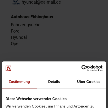
hyundai@ea-mail.de
Autohaus Ebbinghaus
Fahrzeugsuche
Ford
Hyundai
Opel
Service
Kontakt
Beratungstermin
Zustimmung
Details
Über Cookies
Probefahrt
Service-Termin
Diese Webseite verwendet Cookies
Wir verwenden Cookies, um Inhalte und Anzeigen zu