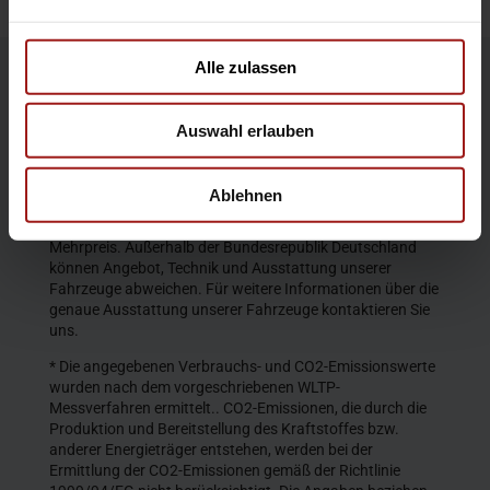
Alle zulassen
Die Produktbeschreibungen und Abbildungen enthalten
teilweise auch Sonderausstattungen, die nicht zum
Auswahl erlauben
serienmäßigen Lieferumfang gehören. Der Inhalt
entspricht dem Stand bei Veröffentlichung. Wir behalten
uns Änderungen von Konstruktion und Ausstattung vor.
Ablehnen
Die abgebildeten Farben geben den wirklichen Farbton nur
annähernd wieder. Gezeigte Sonderausstattungen gegen
Mehrpreis. Außerhalb der Bundesrepublik Deutschland
können Angebot, Technik und Ausstattung unserer
Fahrzeuge abweichen. Für weitere Informationen über die
genaue Ausstattung unserer Fahrzeuge kontaktieren Sie
uns.
* Die angegebenen Verbrauchs- und CO2-Emissionswerte
wurden nach dem vorgeschriebenen WLTP-
Messverfahren ermittelt.. CO2-Emissionen, die durch die
Produktion und Bereitstellung des Kraftstoffes bzw.
anderer Energieträger entstehen, werden bei der
Ermittlung der CO2-Emissionen gemäß der Richtlinie