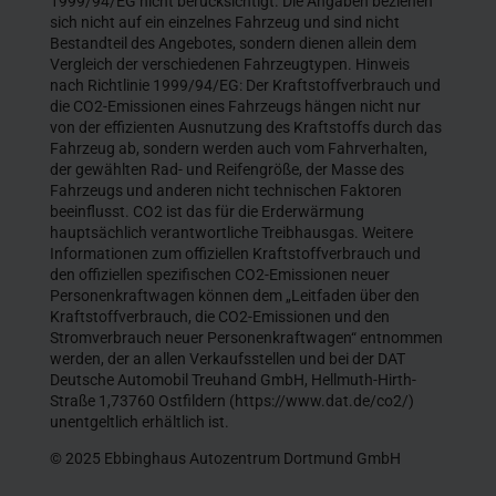
1999/94/EG nicht berücksichtigt. Die Angaben beziehen
sich nicht auf ein einzelnes Fahrzeug und sind nicht
Bestandteil des Angebotes, sondern dienen allein dem
Vergleich der verschiedenen Fahrzeugtypen. Hinweis
nach Richtlinie 1999/94/EG: Der Kraftstoffverbrauch und
die CO2-Emissionen eines Fahrzeugs hängen nicht nur
von der effizienten Ausnutzung des Kraftstoffs durch das
Fahrzeug ab, sondern werden auch vom Fahrverhalten,
der gewählten Rad- und Reifengröße, der Masse des
Fahrzeugs und anderen nicht technischen Faktoren
beeinflusst. CO2 ist das für die Erderwärmung
hauptsächlich verantwortliche Treibhausgas. Weitere
Informationen zum offiziellen Kraftstoffverbrauch und
den offiziellen spezifischen CO2-Emissionen neuer
Personenkraftwagen können dem „Leitfaden über den
Kraftstoffverbrauch, die CO2-Emissionen und den
Stromverbrauch neuer Personenkraftwagen“ entnommen
werden, der an allen Verkaufsstellen und bei der DAT
Deutsche Automobil Treuhand GmbH, Hellmuth-Hirth-
Straße 1,73760 Ostfildern (https://www.dat.de/co2/)
unentgeltlich erhältlich ist.
© 2025 Ebbinghaus Autozentrum Dortmund GmbH