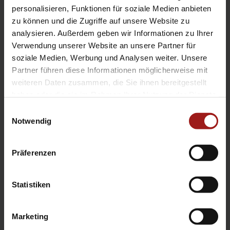
EA Standorte
personalisieren, Funktionen für soziale Medien anbieten
Ebbinghaus am Flughafen – Dortmund Sölde
zu können und die Zugriffe auf unsere Website zu
analysieren. Außerdem geben wir Informationen zu Ihrer
Ebbinghaus am Tierpark – Dortmund Kirchhörde
Verwendung unserer Website an unsere Partner für
Ebbinghaus Autozentrum – Dortmund Dorstfeld
soziale Medien, Werbung und Analysen weiter. Unsere
Ebbinghaus Ford Store – Bochum
Partner führen diese Informationen möglicherweise mit
Ebbinghaus in Hamm
weiteren Daten zusammen, die Sie ihnen bereitgestellt
Ebbinghaus in Kamen
haben oder die sie im Rahmen Ihrer Nutzung der Dienste
Ebbinghaus in Unna
gesammelt haben.
Einwilligungsauswahl
Notwendig
Präferenzen
Statistiken
Datenschutzerklärung
|
Impressum
|
Garantie
|
Barrierefreiheitserklärung
Marketing