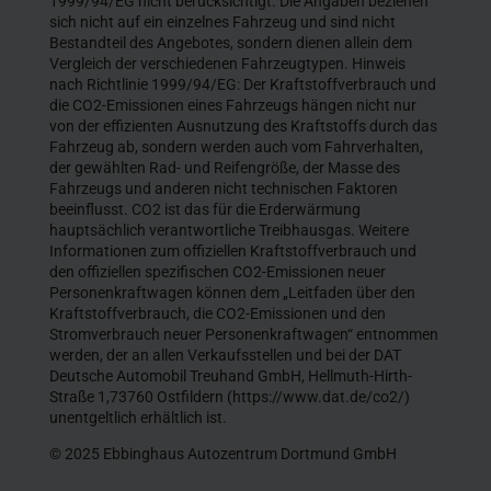
1999/94/EG nicht berücksichtigt. Die Angaben beziehen
sich nicht auf ein einzelnes Fahrzeug und sind nicht
Bestandteil des Angebotes, sondern dienen allein dem
Vergleich der verschiedenen Fahrzeugtypen. Hinweis
nach Richtlinie 1999/94/EG: Der Kraftstoffverbrauch und
die CO2-Emissionen eines Fahrzeugs hängen nicht nur
von der effizienten Ausnutzung des Kraftstoffs durch das
Fahrzeug ab, sondern werden auch vom Fahrverhalten,
der gewählten Rad- und Reifengröße, der Masse des
Fahrzeugs und anderen nicht technischen Faktoren
beeinflusst. CO2 ist das für die Erderwärmung
hauptsächlich verantwortliche Treibhausgas. Weitere
Informationen zum offiziellen Kraftstoffverbrauch und
den offiziellen spezifischen CO2-Emissionen neuer
Personenkraftwagen können dem „Leitfaden über den
Kraftstoffverbrauch, die CO2-Emissionen und den
Stromverbrauch neuer Personenkraftwagen“ entnommen
werden, der an allen Verkaufsstellen und bei der DAT
Deutsche Automobil Treuhand GmbH, Hellmuth-Hirth-
Straße 1,73760 Ostfildern (https://www.dat.de/co2/)
unentgeltlich erhältlich ist.
© 2025 Ebbinghaus Autozentrum Dortmund GmbH