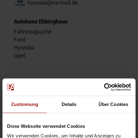
hyundai@ea-mail.de
Autohaus Ebbinghaus
Fahrzeugsuche
Ford
Hyundai
Opel
Service
Kontakt
Beratungstermin
Zustimmung
Details
Über Cookies
Probefahrt
Service-Termin
Diese Webseite verwendet Cookies
Wir verwenden Cookies, um Inhalte und Anzeigen zu