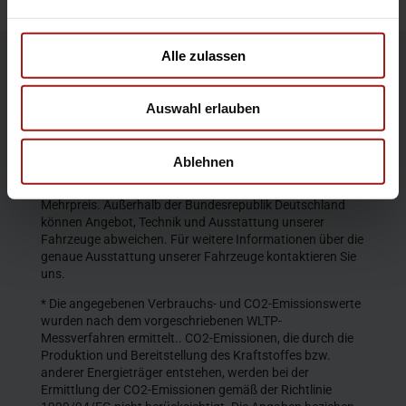
Alle zulassen
Die Produktbeschreibungen und Abbildungen enthalten
teilweise auch Sonderausstattungen, die nicht zum
Auswahl erlauben
serienmäßigen Lieferumfang gehören. Der Inhalt
entspricht dem Stand bei Veröffentlichung. Wir behalten
uns Änderungen von Konstruktion und Ausstattung vor.
Ablehnen
Die abgebildeten Farben geben den wirklichen Farbton nur
annähernd wieder. Gezeigte Sonderausstattungen gegen
Mehrpreis. Außerhalb der Bundesrepublik Deutschland
können Angebot, Technik und Ausstattung unserer
Fahrzeuge abweichen. Für weitere Informationen über die
genaue Ausstattung unserer Fahrzeuge kontaktieren Sie
uns.
* Die angegebenen Verbrauchs- und CO2-Emissionswerte
wurden nach dem vorgeschriebenen WLTP-
Messverfahren ermittelt.. CO2-Emissionen, die durch die
Produktion und Bereitstellung des Kraftstoffes bzw.
anderer Energieträger entstehen, werden bei der
Ermittlung der CO2-Emissionen gemäß der Richtlinie