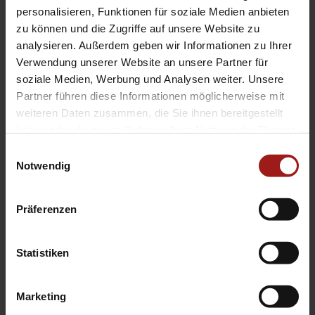
EA Standorte
personalisieren, Funktionen für soziale Medien anbieten
Ebbinghaus am Flughafen – Dortmund Sölde
zu können und die Zugriffe auf unsere Website zu
analysieren. Außerdem geben wir Informationen zu Ihrer
Ebbinghaus am Tierpark – Dortmund Kirchhörde
Verwendung unserer Website an unsere Partner für
Ebbinghaus Autozentrum – Dortmund Dorstfeld
soziale Medien, Werbung und Analysen weiter. Unsere
Ebbinghaus Ford Store – Bochum
Partner führen diese Informationen möglicherweise mit
Ebbinghaus in Hamm
weiteren Daten zusammen, die Sie ihnen bereitgestellt
Ebbinghaus in Kamen
haben oder die sie im Rahmen Ihrer Nutzung der Dienste
Ebbinghaus in Unna
gesammelt haben.
Einwilligungsauswahl
Notwendig
Präferenzen
Statistiken
Datenschutzerklärung
|
Impressum
|
Garantie
|
Barrierefreiheitserklärung
Marketing