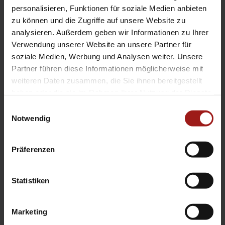
EA Standorte
personalisieren, Funktionen für soziale Medien anbieten
Ebbinghaus am Flughafen – Dortmund Sölde
zu können und die Zugriffe auf unsere Website zu
analysieren. Außerdem geben wir Informationen zu Ihrer
Ebbinghaus am Tierpark – Dortmund Kirchhörde
Verwendung unserer Website an unsere Partner für
Ebbinghaus Autozentrum – Dortmund Dorstfeld
soziale Medien, Werbung und Analysen weiter. Unsere
Ebbinghaus Ford Store – Bochum
Partner führen diese Informationen möglicherweise mit
Ebbinghaus in Hamm
weiteren Daten zusammen, die Sie ihnen bereitgestellt
Ebbinghaus in Kamen
haben oder die sie im Rahmen Ihrer Nutzung der Dienste
Ebbinghaus in Unna
gesammelt haben.
Einwilligungsauswahl
Notwendig
Präferenzen
Statistiken
Datenschutzerklärung
|
Impressum
|
Garantie
|
Barrierefreiheitserklärung
Marketing