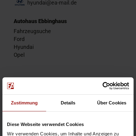
hyundai@ea-mail.de
Autohaus Ebbinghaus
Fahrzeugsuche
Ford
Hyundai
Opel
Service
Kontakt
Beratungstermin
Zustimmung
Details
Über Cookies
Probefahrt
Service-Termin
Diese Webseite verwendet Cookies
Wir verwenden Cookies, um Inhalte und Anzeigen zu