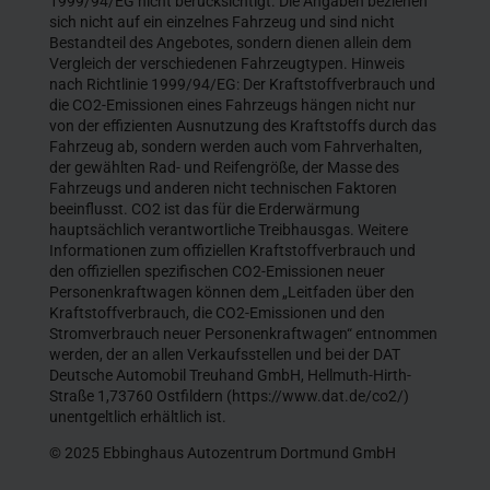
1999/94/EG nicht berücksichtigt. Die Angaben beziehen
sich nicht auf ein einzelnes Fahrzeug und sind nicht
Bestandteil des Angebotes, sondern dienen allein dem
Vergleich der verschiedenen Fahrzeugtypen. Hinweis
nach Richtlinie 1999/94/EG: Der Kraftstoffverbrauch und
die CO2-Emissionen eines Fahrzeugs hängen nicht nur
von der effizienten Ausnutzung des Kraftstoffs durch das
Fahrzeug ab, sondern werden auch vom Fahrverhalten,
der gewählten Rad- und Reifengröße, der Masse des
Fahrzeugs und anderen nicht technischen Faktoren
beeinflusst. CO2 ist das für die Erderwärmung
hauptsächlich verantwortliche Treibhausgas. Weitere
Informationen zum offiziellen Kraftstoffverbrauch und
den offiziellen spezifischen CO2-Emissionen neuer
Personenkraftwagen können dem „Leitfaden über den
Kraftstoffverbrauch, die CO2-Emissionen und den
Stromverbrauch neuer Personenkraftwagen“ entnommen
werden, der an allen Verkaufsstellen und bei der DAT
Deutsche Automobil Treuhand GmbH, Hellmuth-Hirth-
Straße 1,73760 Ostfildern (https://www.dat.de/co2/)
unentgeltlich erhältlich ist.
© 2025 Ebbinghaus Autozentrum Dortmund GmbH