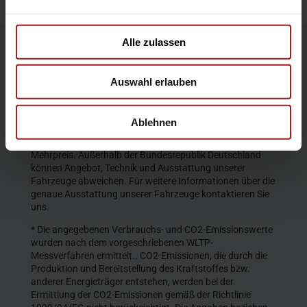
Alle zulassen
Die Produktbeschreibungen und Abbildungen enthalten
teilweise auch Sonderausstattungen, die nicht zum
Auswahl erlauben
serienmäßigen Lieferumfang gehören. Der Inhalt
entspricht dem Stand bei Veröffentlichung. Wir behalten
uns Änderungen von Konstruktion und Ausstattung vor.
Ablehnen
Die abgebildeten Farben geben den wirklichen Farbton nur
annähernd wieder. Gezeigte Sonderausstattungen gegen
Mehrpreis. Außerhalb der Bundesrepublik Deutschland
können Angebot, Technik und Ausstattung unserer
Fahrzeuge abweichen. Für weitere Informationen über die
genaue Ausstattung unserer Fahrzeuge kontaktieren Sie
uns.
* Die angegebenen Verbrauchs- und CO2-Emissionswerte
wurden nach dem vorgeschriebenen WLTP-
Messverfahren ermittelt.. CO2-Emissionen, die durch die
Produktion und Bereitstellung des Kraftstoffes bzw.
anderer Energieträger entstehen, werden bei der
Ermittlung der CO2-Emissionen gemäß der Richtlinie