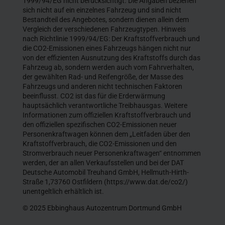
1999/94/EG nicht berücksichtigt. Die Angaben beziehen
sich nicht auf ein einzelnes Fahrzeug und sind nicht
Bestandteil des Angebotes, sondern dienen allein dem
Vergleich der verschiedenen Fahrzeugtypen. Hinweis
nach Richtlinie 1999/94/EG: Der Kraftstoffverbrauch und
die CO2-Emissionen eines Fahrzeugs hängen nicht nur
von der effizienten Ausnutzung des Kraftstoffs durch das
Fahrzeug ab, sondern werden auch vom Fahrverhalten,
der gewählten Rad- und Reifengröße, der Masse des
Fahrzeugs und anderen nicht technischen Faktoren
beeinflusst. CO2 ist das für die Erderwärmung
hauptsächlich verantwortliche Treibhausgas. Weitere
Informationen zum offiziellen Kraftstoffverbrauch und
den offiziellen spezifischen CO2-Emissionen neuer
Personenkraftwagen können dem „Leitfaden über den
Kraftstoffverbrauch, die CO2-Emissionen und den
Stromverbrauch neuer Personenkraftwagen“ entnommen
werden, der an allen Verkaufsstellen und bei der DAT
Deutsche Automobil Treuhand GmbH, Hellmuth-Hirth-
Straße 1,73760 Ostfildern (https://www.dat.de/co2/)
unentgeltlich erhältlich ist.
© 2025 Ebbinghaus Autozentrum Dortmund GmbH