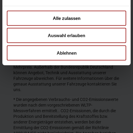
Alle zulassen
Die Produktbeschreibungen und Abbildungen enthalten
teilweise auch Sonderausstattungen, die nicht zum
Auswahl erlauben
serienmäßigen Lieferumfang gehören. Der Inhalt
entspricht dem Stand bei Veröffentlichung. Wir behalten
uns Änderungen von Konstruktion und Ausstattung vor.
Ablehnen
Die abgebildeten Farben geben den wirklichen Farbton nur
annähernd wieder. Gezeigte Sonderausstattungen gegen
Mehrpreis. Außerhalb der Bundesrepublik Deutschland
können Angebot, Technik und Ausstattung unserer
Fahrzeuge abweichen. Für weitere Informationen über die
genaue Ausstattung unserer Fahrzeuge kontaktieren Sie
uns.
* Die angegebenen Verbrauchs- und CO2-Emissionswerte
wurden nach dem vorgeschriebenen WLTP-
Messverfahren ermittelt.. CO2-Emissionen, die durch die
Produktion und Bereitstellung des Kraftstoffes bzw.
anderer Energieträger entstehen, werden bei der
Ermittlung der CO2-Emissionen gemäß der Richtlinie