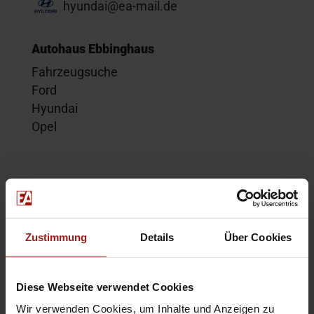
hyundai@ea-mail.de
Autohaus Ebbinghaus
Fahrzeugsuche
Ford
Hyundai
Opel
Service
Kontakt
Beratungstermin
Zustimmung
Details
Über Cookies
Probefahrt
Service-Termin
Diese Webseite verwendet Cookies
Wir verwenden Cookies, um Inhalte und Anzeigen zu