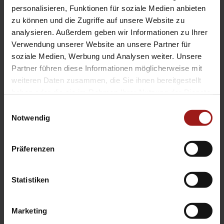
EA Standorte
personalisieren, Funktionen für soziale Medien anbieten
Ebbinghaus am Flughafen – Dortmund Sölde
zu können und die Zugriffe auf unsere Website zu
analysieren. Außerdem geben wir Informationen zu Ihrer
Ebbinghaus am Tierpark – Dortmund Kirchhörde
Verwendung unserer Website an unsere Partner für
Ebbinghaus Autozentrum – Dortmund Dorstfeld
soziale Medien, Werbung und Analysen weiter. Unsere
Ebbinghaus Ford Store – Bochum
Partner führen diese Informationen möglicherweise mit
Ebbinghaus in Hamm
weiteren Daten zusammen, die Sie ihnen bereitgestellt
Ebbinghaus in Kamen
haben oder die sie im Rahmen Ihrer Nutzung der Dienste
Ebbinghaus in Unna
gesammelt haben.
Einwilligungsauswahl
Notwendig
Präferenzen
Statistiken
Datenschutzerklärung
|
Impressum
|
Garantie
|
Barrierefreiheitserklärung
Marketing