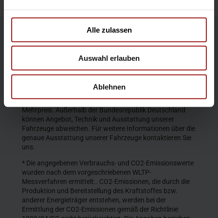
Alle zulassen
Die Produktbeschreibungen und Abbildungen enthalten
teilweise auch Sonderausstattungen, die nicht zum
Auswahl erlauben
serienmäßigen Lieferumfang gehören. Der Inhalt
entspricht dem Stand bei Veröffentlichung. Wir behalten
uns Änderungen von Konstruktion und Ausstattung vor.
Ablehnen
Die abgebildeten Farben geben den wirklichen Farbton nur
annähernd wieder. Gezeigte Sonderausstattungen gegen
Mehrpreis. Außerhalb der Bundesrepublik Deutschland
können Angebot, Technik und Ausstattung unserer
Fahrzeuge abweichen. Für weitere Informationen über die
genaue Ausstattung unserer Fahrzeuge kontaktieren Sie
uns.
* Die angegebenen Verbrauchs- und CO2-Emissionswerte
wurden nach dem vorgeschriebenen WLTP-
Messverfahren ermittelt.. CO2-Emissionen, die durch die
Produktion und Bereitstellung des Kraftstoffes bzw.
anderer Energieträger entstehen, werden bei der
Ermittlung der CO2-Emissionen gemäß der Richtlinie