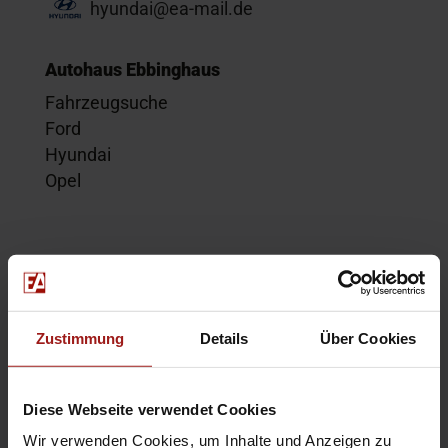
hyundai@ea-mail.de
Autohaus Ebbinghaus
Fahrzeugsuche
Ford
Hyundai
Opel
Service
Kontakt
Beratungstermin
Zustimmung
Details
Über Cookies
Probefahrt
Service-Termin
Diese Webseite verwendet Cookies
Wir verwenden Cookies, um Inhalte und Anzeigen zu