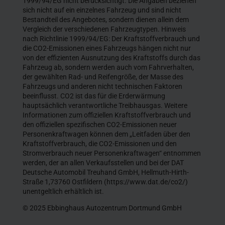
1999/94/EG nicht berücksichtigt. Die Angaben beziehen
sich nicht auf ein einzelnes Fahrzeug und sind nicht
Bestandteil des Angebotes, sondern dienen allein dem
Vergleich der verschiedenen Fahrzeugtypen. Hinweis
nach Richtlinie 1999/94/EG: Der Kraftstoffverbrauch und
die CO2-Emissionen eines Fahrzeugs hängen nicht nur
von der effizienten Ausnutzung des Kraftstoffs durch das
Fahrzeug ab, sondern werden auch vom Fahrverhalten,
der gewählten Rad- und Reifengröße, der Masse des
Fahrzeugs und anderen nicht technischen Faktoren
beeinflusst. CO2 ist das für die Erderwärmung
hauptsächlich verantwortliche Treibhausgas. Weitere
Informationen zum offiziellen Kraftstoffverbrauch und
den offiziellen spezifischen CO2-Emissionen neuer
Personenkraftwagen können dem „Leitfaden über den
Kraftstoffverbrauch, die CO2-Emissionen und den
Stromverbrauch neuer Personenkraftwagen“ entnommen
werden, der an allen Verkaufsstellen und bei der DAT
Deutsche Automobil Treuhand GmbH, Hellmuth-Hirth-
Straße 1,73760 Ostfildern (https://www.dat.de/co2/)
unentgeltlich erhältlich ist.
© 2025 Ebbinghaus Autozentrum Dortmund GmbH