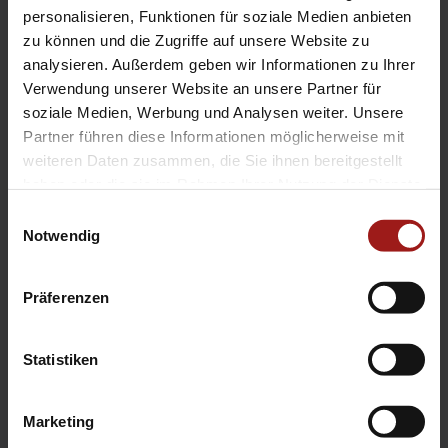
EA Standorte
personalisieren, Funktionen für soziale Medien anbieten
Ebbinghaus am Flughafen – Dortmund Sölde
zu können und die Zugriffe auf unsere Website zu
analysieren. Außerdem geben wir Informationen zu Ihrer
Ebbinghaus am Tierpark – Dortmund Kirchhörde
Verwendung unserer Website an unsere Partner für
Ebbinghaus Autozentrum – Dortmund Dorstfeld
soziale Medien, Werbung und Analysen weiter. Unsere
Ebbinghaus Ford Store – Bochum
Partner führen diese Informationen möglicherweise mit
Ebbinghaus in Hamm
weiteren Daten zusammen, die Sie ihnen bereitgestellt
Ebbinghaus in Kamen
haben oder die sie im Rahmen Ihrer Nutzung der Dienste
Ebbinghaus in Unna
gesammelt haben.
Einwilligungsauswahl
Notwendig
Präferenzen
Statistiken
Datenschutzerklärung
|
Impressum
|
Garantie
|
Barrierefreiheitserklärung
Marketing