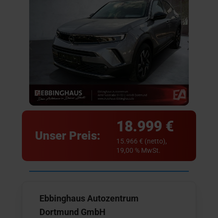
18.999 €
Unser Preis:
15.966 € (netto),
19,00 % MwSt.
Ebbinghaus Autozentrum
Dortmund GmbH