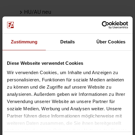
HU/AU neu
Weitere Informationen
Zustimmung
Details
Über Cookies
LED-Rückleuchten
Die Fahrzeugbeschreibung dient
Diese Webseite verwendet Cookies
lediglich der allgemeinen
Wir verwenden Cookies, um Inhalte und Anzeigen zu
Identifizierung des Fahrzeuges und
personalisieren, Funktionen für soziale Medien anbieten
stellt keine Gewährleistung im
zu können und die Zugriffe auf unsere Website zu
kaufrechtlichen Sinne dar.
analysieren. Außerdem geben wir Informationen zu Ihrer
Ausschlaggebend ist die Beschreibung
Verwendung unserer Website an unsere Partner für
soziale Medien, Werbung und Analysen weiter. Unsere
gemäß Kaufvertrag. Bitte vor
Partner führen diese Informationen möglicherweise mit
Fahrzeugbesichtigung einen Termin
weiteren Daten zusammen, die Sie ihnen bereitgestellt
vereinbaren da der Fahrzeugstandort
haben oder die sie im Rahmen Ihrer Nutzung der Dienste