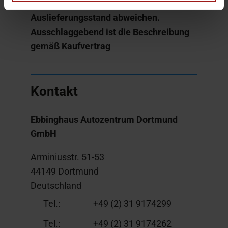
Darstellungen können vom
Auslieferungsstand abweichen.
Ausschlaggebend ist die Beschreibung
gemäß Kaufvertrag
Kontakt
Ebbinghaus Autozentrum Dortmund
GmbH
Arminiusstr. 51-53
44149 Dortmund
Deutschland
Tel.:
+49 (2) 31 9174299
Tel.:
+49 (2) 31 9174262