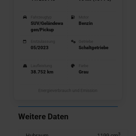
Fahrzeugtyp
Motor
SUV/Geländewa
Benzin
gen/Pickup
Erstzulassung
Getriebe
05/2023
Schaltgetriebe
Laufleistung
Farbe
38.752 km
Grau
Energieverbrauch und Emission
Weitere Daten
3
Hubraum
1199 cm