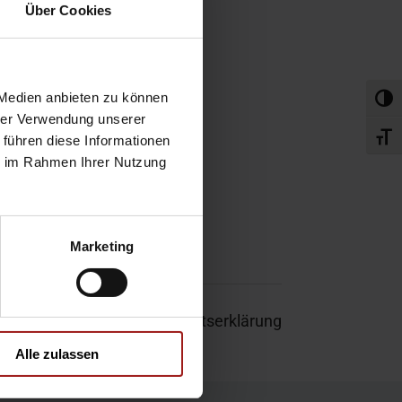
obefahrt
Über Cookies
rvice-Termin
 Medien anbieten zu können
Umsch
hrer Verwendung unserer
Schri
 führen diese Informationen
ie im Rahmen Ihrer Nutzung
Marketing
um
|
Garantie
|
Barrierefreiheitserklärung
Alle zulassen