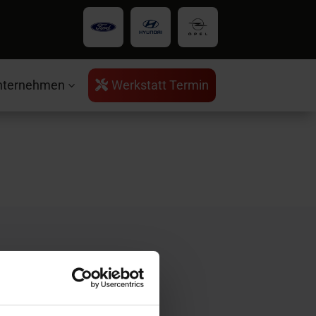
nternehmen
Werkstatt Termin

3
rvice
ntakt
ratungstermin