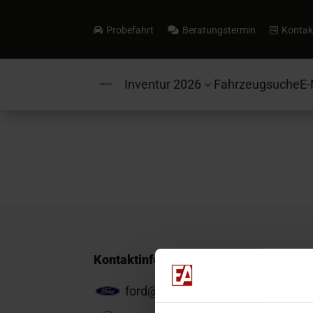
Probefahrt
Beratungstermin
Kontak



Inventur 2026
Fahrzeugsuche
E-
3
Kontaktinformationen
ford@ea-mail.de