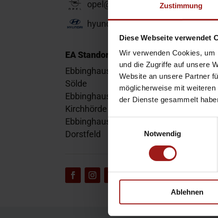
opel@ea-mail.de
Zustimmung
hyundai@ea-mail.de
Diese Webseite verwendet 
Wir verwenden Cookies, um I
EA Standorte
und die Zugriffe auf unsere 
Ebbinghaus am Flughafen – Dortmund
Website an unsere Partner fü
Sölde
möglicherweise mit weiteren
Ebbinghaus am Tierpark – Dortmund
der Dienste gesammelt habe
Kirchhörde
Ebbinghaus Autozentrum – Dortmund
Einwilligungsauswahl
Dorstfeld
Notwendig
Ablehnen