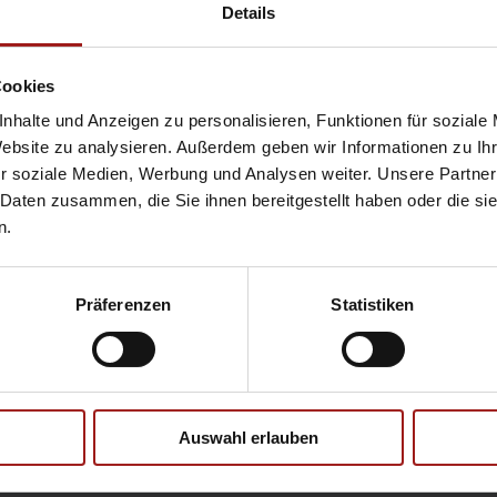
Hyundai
Pr
Details
Opel
Se
Cookies
nhalte und Anzeigen zu personalisieren, Funktionen für soziale
Website zu analysieren. Außerdem geben wir Informationen zu I
Ebbinghaus Ford Store – Bochum
r soziale Medien, Werbung und Analysen weiter. Unsere Partner
Ebbinghaus in Hamm
 Daten zusammen, die Sie ihnen bereitgestellt haben oder die s
Ebbinghaus in Kamen
n.
Ebbinghaus in Unna
Präferenzen
Statistiken
Datenschutzerklärung
|
Impress
Auswahl erlauben