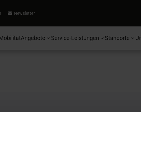
Newsletter
t

Mobilität
Angebote
Service-Leistungen
Standorte
U
3
3
3
Autohaus Ebbinghaus
Se
Fahrzeugsuche
Ko
Ford
Be