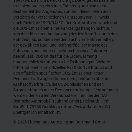
1999/94/EG nicht berücksichtigt. Die Angaben beziehen
sich nicht auf ein einzelnes Fahrzeug und sind nicht
Bestandteil des Angebotes, sondern dienen allein dem
Vergleich der verschiedenen Fahrzeugtypen. Hinweis
nach Richtlinie 1999/94/EG: Der Kraftstoffverbrauch und
die CO2-Emissionen eines Fahrzeugs hängen nicht nur
von der effizienten Ausnutzung des Kraftstoffs durch das
Fahrzeug ab, sondern werden auch vom Fahrverhalten,
der gewählten Rad- und Reifengröße, der Masse des
Fahrzeugs und anderen nicht technischen Faktoren
beeinflusst. CO2 ist das für die Erderwärmung
hauptsächlich verantwortliche Treibhausgas. Weitere
Informationen zum offiziellen Kraftstoffverbrauch und
den offiziellen spezifischen CO2-Emissionen neuer
Personenkraftwagen können dem „Leitfaden über den
Kraftstoffverbrauch, die CO2-Emissionen und den
Stromverbrauch neuer Personenkraftwagen“ entnommen
werden, der an allen Verkaufsstellen und bei der DAT
Deutsche Automobil Treuhand GmbH, Hellmuth-Hirth-
Straße 1,73760 Ostfildern (https://www.dat.de/co2/)
unentgeltlich erhältlich ist.
© 2025 Ebbinghaus Autozentrum Dortmund GmbH