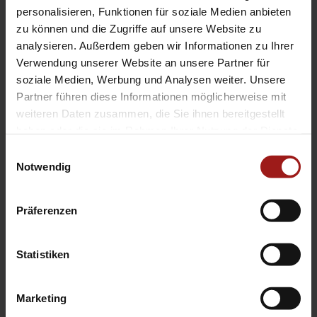
EA Standorte
personalisieren, Funktionen für soziale Medien anbieten
Ebbinghaus am Flughafen – Dortmund Sölde
zu können und die Zugriffe auf unsere Website zu
analysieren. Außerdem geben wir Informationen zu Ihrer
Ebbinghaus am Tierpark – Dortmund Kirchhörde
Verwendung unserer Website an unsere Partner für
Ebbinghaus Autozentrum – Dortmund Dorstfeld
soziale Medien, Werbung und Analysen weiter. Unsere
Ebbinghaus Ford Store – Bochum
Partner führen diese Informationen möglicherweise mit
Ebbinghaus in Hamm
weiteren Daten zusammen, die Sie ihnen bereitgestellt
Ebbinghaus in Kamen
haben oder die sie im Rahmen Ihrer Nutzung der Dienste
Ebbinghaus in Unna
gesammelt haben.
Einwilligungsauswahl
Notwendig
Präferenzen
Statistiken
Datenschutzerklärung
|
Impressum
|
Garantie
|
Barrierefreiheitserklärung
Marketing