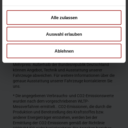
Alle zulassen
Die Produktbeschreibungen und Abbildungen enthalten
teilweise auch Sonderausstattungen, die nicht zum
Auswahl erlauben
serienmäßigen Lieferumfang gehören. Der Inhalt
entspricht dem Stand bei Veröffentlichung. Wir behalten
uns Änderungen von Konstruktion und Ausstattung vor.
Ablehnen
Die abgebildeten Farben geben den wirklichen Farbton nur
annähernd wieder. Gezeigte Sonderausstattungen gegen
Mehrpreis. Außerhalb der Bundesrepublik Deutschland
können Angebot, Technik und Ausstattung unserer
Fahrzeuge abweichen. Für weitere Informationen über die
genaue Ausstattung unserer Fahrzeuge kontaktieren Sie
uns.
* Die angegebenen Verbrauchs- und CO2-Emissionswerte
wurden nach dem vorgeschriebenen WLTP-
Messverfahren ermittelt.. CO2-Emissionen, die durch die
Produktion und Bereitstellung des Kraftstoffes bzw.
anderer Energieträger entstehen, werden bei der
Ermittlung der CO2-Emissionen gemäß der Richtlinie