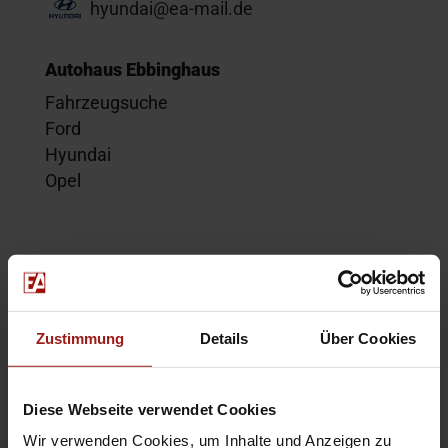
hyundai@ea-mail.de
Autohaus Ebbinghaus
Fahrzeugsuche
Ford
Hyundai
Opel
Service
Kontakt
Beratungstermin
Zustimmung
Details
Über Cookies
Probefahrt
Service-Termin
Diese Webseite verwendet Cookies
Wir verwenden Cookies, um Inhalte und Anzeigen zu