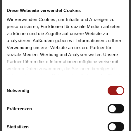
Ausschlaggebend ist die Beschreibung
Diese Webseite verwendet Cookies
gemäß Kaufvertrag. Bitte vor
Wir verwenden Cookies, um Inhalte und Anzeigen zu
Fahrzeugbesichtigung einen Termin
personalisieren, Funktionen für soziale Medien anbieten
vereinbaren da der Fahrzeugstandort
zu können und die Zugriffe auf unsere Website zu
wechseln kann.
analysieren. Außerdem geben wir Informationen zu Ihrer
Verwendung unserer Website an unsere Partner für
Hier finden Sie alle Bilder in XL-Größe:
soziale Medien, Werbung und Analysen weiter. Unsere
814-HOOPM4250812-10
Partner führen diese Informationen möglicherweise mit
weiteren Daten zusammen, die Sie ihnen bereitgestellt
haben oder die sie im Rahmen Ihrer Nutzung der Dienste
Für Bilder im XL-Format geben Sie
gesammelt haben.
Einwilligungsauswahl
diesen Code auf
www.aosXL.de
ein
Notwendig
Änderungen, Zwischenverkauf und
Präferenzen
Irrtümer sind ausdrücklich vorbehalten.
Die Beschreibung dient der allgemeinen
Statistiken
Identifizierung des Fahrzeuges und