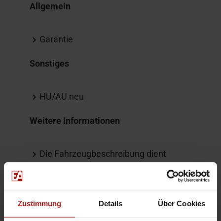
Allgemein
Garantie
Sonstiges
HU/AU neu
Weitere Informationen
Die Fahrzeugbeschreibung dient
lediglich der allgemeinen
Identifizierung des Fahrzeuges und
stellt keine Gewährleistung im
Zustimmung
Details
Über Cookies
kaufrechtlichen Sinne dar.