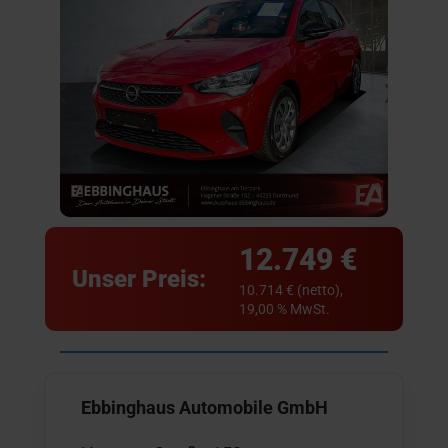
12.749 €
Unser Preis:
10.714 € (netto),
19,00 % MwSt.
Ebbinghaus Automobile GmbH