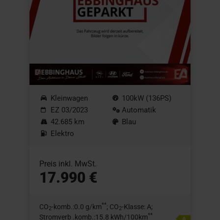
Kleinwagen
100kW (136PS)
EZ 03/2023
Automatik
42.685 km
Blau
Elektro
Preis inkl. MwSt.
17.990 €
**
CO
-komb.:0.0 g/km
; CO
-Klasse: A;
2
2
**
Stromverb .komb.:15.8 kWh/100km