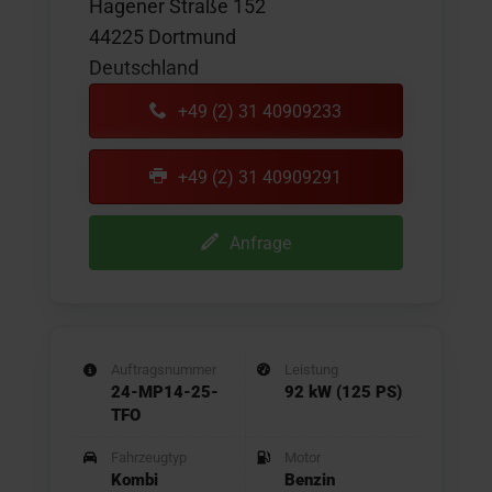
Hagener Straße 152
44225 Dortmund
Deutschland
+49 (2) 31 40909233
+49 (2) 31 40909291
Anfrage
Auftragsnummer
Leistung
24-MP14-25-
92 kW (125 PS)
TFO
Fahrzeugtyp
Motor
Kombi
Benzin