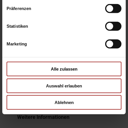
Sport-Lenkrad
Präferenzen
Bremssättel rot lackiert
Sport-Tuning-Auspuff
Statistiken
Allgemein
Marketing
Garantie
Sonstiges
Alle zulassen
HU/AU neu
Auswahl erlauben
CO2 Effizienzklasse (gewichtet): E
Verzurrösen/-leisten
Ablehnen
Weitere Informationen