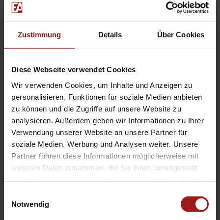
Partikelfilter
Mild-Hybrid
Schaltpunktanzeige
Zustimmung
Details
Über Cookies
Steckdose 12V
Ausweich-Assistent
Diese Webseite verwendet Cookies
Intelligent Drive Assist
Wir verwenden Cookies, um Inhalte und Anzeigen zu
teilautomatisierte Fahrassistenz
personalisieren, Funktionen für soziale Medien anbieten
Laderaum-Zurrgurt
zu können und die Zugriffe auf unsere Website zu
analysieren. Außerdem geben wir Informationen zu Ihrer
2 Zusatzsteckdosen hinten
Verwendung unserer Website an unsere Partner für
autom. Leuchtweitenreg.
soziale Medien, Werbung und Analysen weiter. Unsere
Intelligenter Geschwind.assistent
Partner führen diese Informationen möglicherweise mit
weiteren Daten zusammen, die Sie ihnen bereitgestellt
Sportive
haben oder die sie im Rahmen Ihrer Nutzung der Dienste
gesammelt haben.
Einwilligungsauswahl
Notwendig
Sport-Fahrwerk