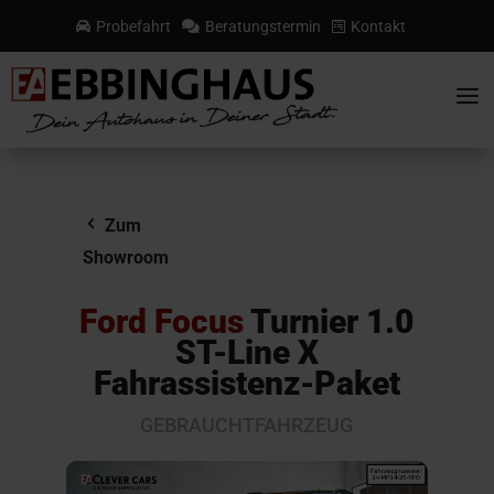
Probefahrt
Beratungstermin
Kontakt



a
Zum
Showroom
Ford Focus
Turnier 1.0
ST-Line X
Fahrassistenz-Paket
GEBRAUCHTFAHRZEUG