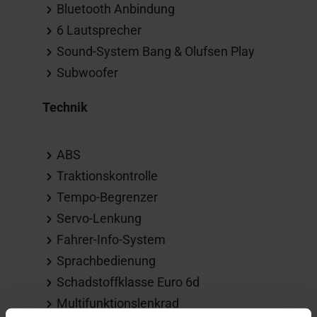
Bluetooth Anbindung
6 Lautsprecher
Sound-System Bang & Olufsen Play
Subwoofer
Technik
ABS
Traktionskontrolle
Tempo-Begrenzer
Servo-Lenkung
Fahrer-Info-System
Sprachbedienung
Schadstoffklasse Euro 6d
Multifunktionslenkrad