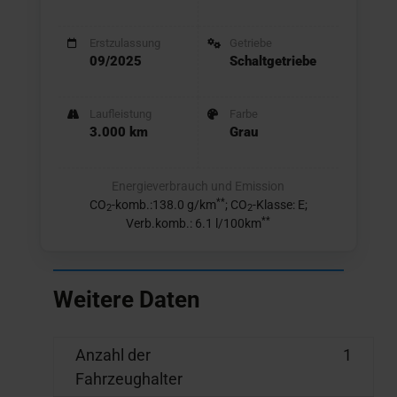
Erstzulassung
Getriebe
09/2025
Schaltgetriebe
Laufleistung
Farbe
3.000 km
Grau
Energieverbrauch und Emission
**
CO
-komb.:138.0 g/km
; CO
-Klasse: E;
2
2
**
Verb.komb.: 6.1 l/100km
Weitere Daten
Anzahl der
1
Fahrzeughalter