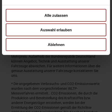
Alle zulassen
Die Produktbeschreibungen und Abbildungen enthalten
teilweise auch Sonderausstattungen, die nicht zum
Auswahl erlauben
serienmäßigen Lieferumfang gehören. Der Inhalt
entspricht dem Stand bei Veröffentlichung. Wir behalten
uns Änderungen von Konstruktion und Ausstattung vor.
Ablehnen
Die abgebildeten Farben geben den wirklichen Farbton nur
annähernd wieder. Gezeigte Sonderausstattungen gegen
Mehrpreis. Außerhalb der Bundesrepublik Deutschland
können Angebot, Technik und Ausstattung unserer
Fahrzeuge abweichen. Für weitere Informationen über die
genaue Ausstattung unserer Fahrzeuge kontaktieren Sie
uns.
* Die angegebenen Verbrauchs- und CO2-Emissionswerte
wurden nach dem vorgeschriebenen WLTP-
Messverfahren ermittelt.. CO2-Emissionen, die durch die
Produktion und Bereitstellung des Kraftstoffes bzw.
anderer Energieträger entstehen, werden bei der
Ermittlung der CO2-Emissionen gemäß der Richtlinie