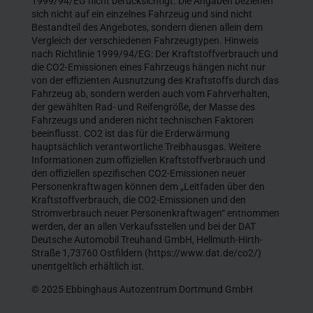
1999/94/EG nicht berücksichtigt. Die Angaben beziehen
sich nicht auf ein einzelnes Fahrzeug und sind nicht
Bestandteil des Angebotes, sondern dienen allein dem
Vergleich der verschiedenen Fahrzeugtypen. Hinweis
nach Richtlinie 1999/94/EG: Der Kraftstoffverbrauch und
die CO2-Emissionen eines Fahrzeugs hängen nicht nur
von der effizienten Ausnutzung des Kraftstoffs durch das
Fahrzeug ab, sondern werden auch vom Fahrverhalten,
der gewählten Rad- und Reifengröße, der Masse des
Fahrzeugs und anderen nicht technischen Faktoren
beeinflusst. CO2 ist das für die Erderwärmung
hauptsächlich verantwortliche Treibhausgas. Weitere
Informationen zum offiziellen Kraftstoffverbrauch und
den offiziellen spezifischen CO2-Emissionen neuer
Personenkraftwagen können dem „Leitfaden über den
Kraftstoffverbrauch, die CO2-Emissionen und den
Stromverbrauch neuer Personenkraftwagen“ entnommen
werden, der an allen Verkaufsstellen und bei der DAT
Deutsche Automobil Treuhand GmbH, Hellmuth-Hirth-
Straße 1,73760 Ostfildern (https://www.dat.de/co2/)
unentgeltlich erhältlich ist.
© 2025 Ebbinghaus Autozentrum Dortmund GmbH