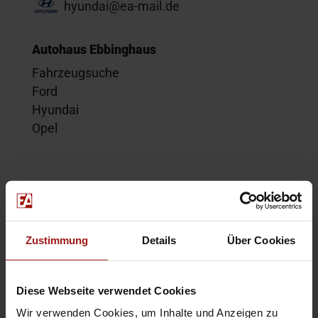
hyundai@ea-mail.de
Autohaus Ebbinghaus
Fahrzeugsuche
Ford
Hyundai
Opel
Service
Kontakt
Beratungstermin
Zustimmung
Details
Über Cookies
Probefahrt
Service-Termin
Diese Webseite verwendet Cookies
Wir verwenden Cookies, um Inhalte und Anzeigen zu