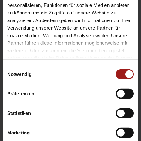
EA Standorte
personalisieren, Funktionen für soziale Medien anbieten
Ebbinghaus am Flughafen – Dortmund Sölde
zu können und die Zugriffe auf unsere Website zu
analysieren. Außerdem geben wir Informationen zu Ihrer
Ebbinghaus am Tierpark – Dortmund Kirchhörde
Verwendung unserer Website an unsere Partner für
Ebbinghaus Autozentrum – Dortmund Dorstfeld
soziale Medien, Werbung und Analysen weiter. Unsere
Ebbinghaus Ford Store – Bochum
Partner führen diese Informationen möglicherweise mit
Ebbinghaus in Hamm
weiteren Daten zusammen, die Sie ihnen bereitgestellt
Ebbinghaus in Kamen
haben oder die sie im Rahmen Ihrer Nutzung der Dienste
Ebbinghaus in Unna
gesammelt haben.
Einwilligungsauswahl
Notwendig
Präferenzen
Statistiken
Datenschutzerklärung
|
Impressum
|
Garantie
|
Barrierefreiheitserklärung
Marketing