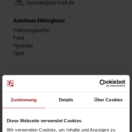
hyundai@ea-mail.de
Autohaus Ebbinghaus
Fahrzeugsuche
Ford
Hyundai
Opel
Service
Kontakt
Beratungstermin
Zustimmung
Details
Über Cookies
Probefahrt
Service-Termin
Diese Webseite verwendet Cookies
Wir verwenden Cookies, um Inhalte und Anzeigen zu