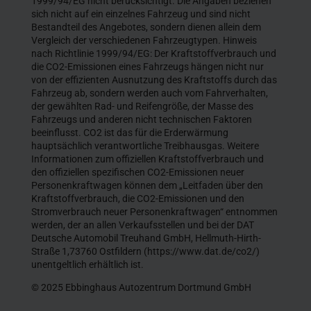
1999/94/EG nicht berücksichtigt. Die Angaben beziehen
sich nicht auf ein einzelnes Fahrzeug und sind nicht
Bestandteil des Angebotes, sondern dienen allein dem
Vergleich der verschiedenen Fahrzeugtypen. Hinweis
nach Richtlinie 1999/94/EG: Der Kraftstoffverbrauch und
die CO2-Emissionen eines Fahrzeugs hängen nicht nur
von der effizienten Ausnutzung des Kraftstoffs durch das
Fahrzeug ab, sondern werden auch vom Fahrverhalten,
der gewählten Rad- und Reifengröße, der Masse des
Fahrzeugs und anderen nicht technischen Faktoren
beeinflusst. CO2 ist das für die Erderwärmung
hauptsächlich verantwortliche Treibhausgas. Weitere
Informationen zum offiziellen Kraftstoffverbrauch und
den offiziellen spezifischen CO2-Emissionen neuer
Personenkraftwagen können dem „Leitfaden über den
Kraftstoffverbrauch, die CO2-Emissionen und den
Stromverbrauch neuer Personenkraftwagen“ entnommen
werden, der an allen Verkaufsstellen und bei der DAT
Deutsche Automobil Treuhand GmbH, Hellmuth-Hirth-
Straße 1,73760 Ostfildern (https://www.dat.de/co2/)
unentgeltlich erhältlich ist.
© 2025 Ebbinghaus Autozentrum Dortmund GmbH