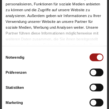
EA Standorte
personalisieren, Funktionen für soziale Medien anbieten
Ebbinghaus am Flughafen – Dortmund Sölde
zu können und die Zugriffe auf unsere Website zu
analysieren. Außerdem geben wir Informationen zu Ihrer
Ebbinghaus am Tierpark – Dortmund Kirchhörde
Verwendung unserer Website an unsere Partner für
Ebbinghaus Autozentrum – Dortmund Dorstfeld
soziale Medien, Werbung und Analysen weiter. Unsere
Ebbinghaus Ford Store – Bochum
Partner führen diese Informationen möglicherweise mit
Ebbinghaus in Hamm
weiteren Daten zusammen, die Sie ihnen bereitgestellt
Ebbinghaus in Kamen
haben oder die sie im Rahmen Ihrer Nutzung der Dienste
Ebbinghaus in Unna
gesammelt haben.
Einwilligungsauswahl
Notwendig
Präferenzen
Statistiken
Datenschutzerklärung
|
Impressum
|
Garantie
|
Barrierefreiheitserklärung
Marketing