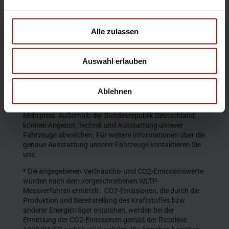
Alle zulassen
Die Produktbeschreibungen und Abbildungen enthalten
teilweise auch Sonderausstattungen, die nicht zum
Auswahl erlauben
serienmäßigen Lieferumfang gehören. Der Inhalt
entspricht dem Stand bei Veröffentlichung. Wir behalten
uns Änderungen von Konstruktion und Ausstattung vor.
Ablehnen
Die abgebildeten Farben geben den wirklichen Farbton nur
annähernd wieder. Gezeigte Sonderausstattungen gegen
Mehrpreis. Außerhalb der Bundesrepublik Deutschland
können Angebot, Technik und Ausstattung unserer
Fahrzeuge abweichen. Für weitere Informationen über die
genaue Ausstattung unserer Fahrzeuge kontaktieren Sie
uns.
* Die angegebenen Verbrauchs- und CO2-Emissionswerte
wurden nach dem vorgeschriebenen WLTP-
Messverfahren ermittelt.. CO2-Emissionen, die durch die
Produktion und Bereitstellung des Kraftstoffes bzw.
anderer Energieträger entstehen, werden bei der
Ermittlung der CO2-Emissionen gemäß der Richtlinie