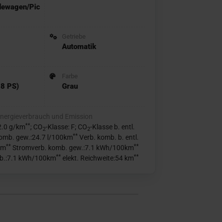
dewagen/Pic
Getriebe
Automatik
Farbe
8 PS)
Grau
nergieverbrauch und Emission
**
2.0 g/km
; CO
-Klasse: F; CO
-Klasse b. entl.
2
2
**
omb. gew.:24.7 l/100km
Verb. komb. b. entl.
**
**
km
Stromverb. komb. gew.:7.1 kWh/100km
**
**
b.:7.1 kWh/100km
elekt. Reichweite:54 km