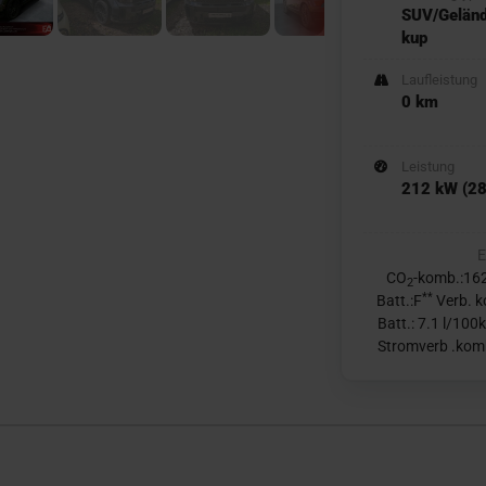
SUV/Gelän
kup
Laufleistung
0 km
Leistung
212 kW (28
E
CO
-komb.:16
2
**
Batt.:F
Verb. k
Batt.: 7.1 l/100
Stromverb .kom