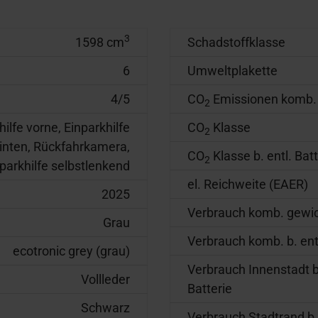
3
1598 cm
Schadstoffklasse
6
Umweltplakette
4/5
CO
Emissionen komb.
2
hilfe vorne, Einparkhilfe
CO
Klasse
2
inten, Rückfahrkamera,
CO
Klasse b. entl. Batt
2
parkhilfe selbstlenkend
el. Reichweite (EAER)
2025
Verbrauch komb. gewic
Grau
Verbrauch komb. b. entl
ecotronic grey (grau)
Verbrauch Innenstadt b.
Vollleder
Batterie
Schwarz
Verbrauch Stadtrand b. 