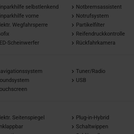
inparkhilfe selbstlenkend
Notbremsassistent
inparkhilfe vorne
Notrufsystem
lektr. Wegfahrsperre
Partikelfilter
sofix
Reifendruckkontrolle
ED-Scheinwerfer
Rückfahrkamera
avigationssystem
Tuner/Radio
oundsystem
USB
ouchscreen
lektr. Seitenspiegel
Plug-in-Hybrid
nklappbar
Schaltwippen