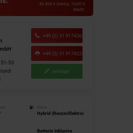
is:
46.806 € (netto), 19,00 %
MwSt.
+49 (2) 31 9174262
m
GmbH
+49 (2) 31 9174222
 51-53
mund
Anfrage
d
mer
Motor
7
Hybrid (Benzin/Elektro)
Batterie inklusive