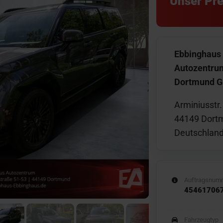
Unser Pre
Ebbinghaus
Autozentru
Dortmund 
Arminiusstr.
44149 Dort
Deutschlan
Auftragsnum
45461706
Fahrzeugtyp