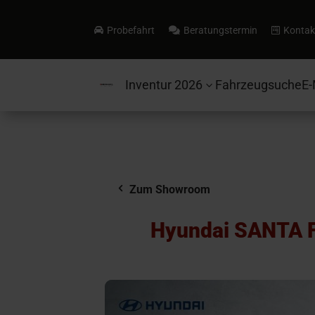
Probefahrt
Beratungstermin
Kontak



Inventur 2026
Fahrzeugsuche
E-
3
Zum Showroom
Hyundai SANTA 