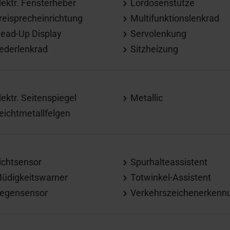
lektr. Fensterheber
Lordosenstütze
reisprecheinrichtung
Multifunktionslenkrad
ead-Up Display
Servolenkung
ederlenkrad
Sitzheizung
lektr. Seitenspiegel
Metallic
eichtmetallfelgen
ichtsensor
Spurhalteassistent
üdigkeitswarner
Totwinkel-Assistent
egensensor
Verkehrszeichenerkenn