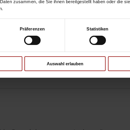
 Daten zusammen, die Sie ihnen bereitgestellt haben oder die s
n.
Präferenzen
Statistiken
CO
Klasse bei entl. Batter
2
Auswahl erlauben