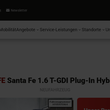
Newsletter
t

Mobilität
Angebote
Service-Leistungen
Standorte
U
3
3
3
FE
Santa Fe 1.6 T-GDI Plug-In Hyb
NEUFAHRZEUG