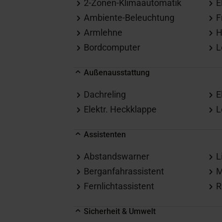
2-Zonen-Klimaautomatik
E
Ambiente-Beleuchtung
F
Armlehne
H
Bordcomputer
L
Außenausstattung
Dachreling
E
Elektr. Heckklappe
L
Assistenten
Abstandswarner
L
Berganfahrassistent
M
Fernlichtassistent
R
Sicherheit & Umwelt