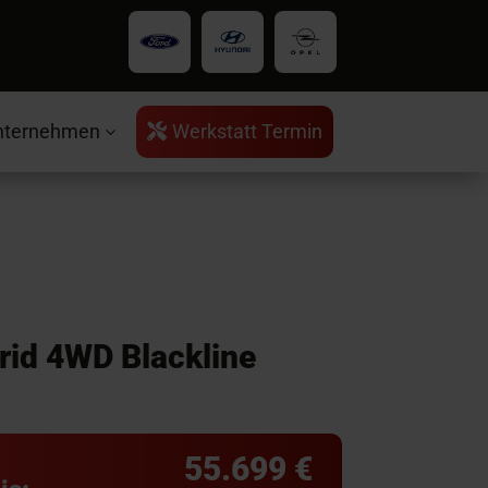
nternehmen
Werkstatt Termin

3
rid 4WD Blackline
55.699 €