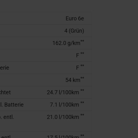
Euro 6e
4 (Grün)
**
162.0 g/km
**
F
**
erie
F
**
54 km
**
htet
24.7 l/100km
**
. Batterie
7.1 l/100km
**
 entl.
21.0 l/100km
**
entl.
17.5 l/100km