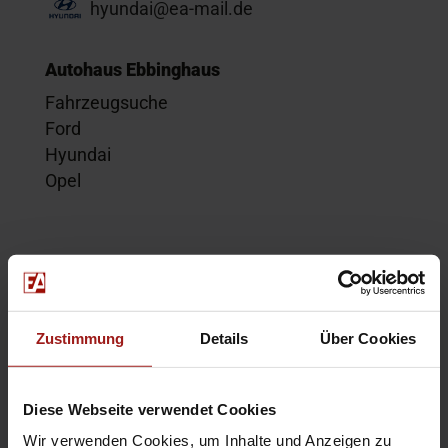
hyundai@ea-mail.de
Autohaus Ebbinghaus
Fahrzeugsuche
Ford
Hyundai
Opel
Service
Kontakt
Beratungstermin
Zustimmung
Details
Über Cookies
Probefahrt
Service-Termin
Diese Webseite verwendet Cookies
Wir verwenden Cookies, um Inhalte und Anzeigen zu