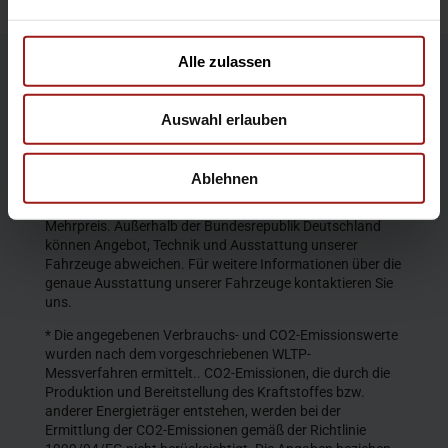
Alle zulassen
Die Produktbeschreibungen und Abbildungen enthalten
teilweise auch Sonderausstattungen, die nicht zum
Auswahl erlauben
serienmäßigen Lieferumfang gehören. Der Inhalt
entspricht dem Stand bei Veröffentlichung. Wir behalten
uns Änderungen von Konstruktion und Ausstattung vor.
Ablehnen
Die abgebildeten Farben geben den wirklichen Farbton nur
annähernd wieder. Gezeigte Sonderausstattungen gegen
Mehrpreis. Außerhalb der Bundesrepublik Deutschland
können Angebot, Technik und Ausstattung unserer
Fahrzeuge abweichen. Für weitere Informationen über die
genaue Ausstattung unserer Fahrzeuge kontaktieren Sie
uns.
* Die angegebenen Verbrauchs- und CO2-Emissionswerte
wurden nach dem vorgeschriebenen WLTP-
Messverfahren ermittelt.. CO2-Emissionen, die durch die
Produktion und Bereitstellung des Kraftstoffes bzw.
anderer Energieträger entstehen, werden bei der
Ermittlung der CO2-Emissionen gemäß der Richtlinie