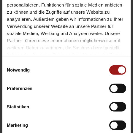
EA Standorte
personalisieren, Funktionen für soziale Medien anbieten
Ebbinghaus am Flughafen – Dortmund Sölde
zu können und die Zugriffe auf unsere Website zu
analysieren. Außerdem geben wir Informationen zu Ihrer
Ebbinghaus am Tierpark – Dortmund Kirchhörde
Verwendung unserer Website an unsere Partner für
Ebbinghaus Autozentrum – Dortmund Dorstfeld
soziale Medien, Werbung und Analysen weiter. Unsere
Ebbinghaus Ford Store – Bochum
Partner führen diese Informationen möglicherweise mit
Ebbinghaus in Hamm
weiteren Daten zusammen, die Sie ihnen bereitgestellt
Ebbinghaus in Kamen
haben oder die sie im Rahmen Ihrer Nutzung der Dienste
Ebbinghaus in Unna
gesammelt haben.
Einwilligungsauswahl
Notwendig
Präferenzen
Statistiken
Datenschutzerklärung
|
Impressum
|
Garantie
|
Barrierefreiheitserklärung
Marketing