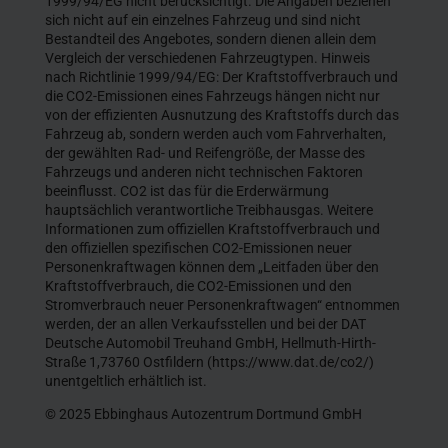
1999/94/EG nicht berücksichtigt. Die Angaben beziehen
sich nicht auf ein einzelnes Fahrzeug und sind nicht
Bestandteil des Angebotes, sondern dienen allein dem
Vergleich der verschiedenen Fahrzeugtypen. Hinweis
nach Richtlinie 1999/94/EG: Der Kraftstoffverbrauch und
die CO2-Emissionen eines Fahrzeugs hängen nicht nur
von der effizienten Ausnutzung des Kraftstoffs durch das
Fahrzeug ab, sondern werden auch vom Fahrverhalten,
der gewählten Rad- und Reifengröße, der Masse des
Fahrzeugs und anderen nicht technischen Faktoren
beeinflusst. CO2 ist das für die Erderwärmung
hauptsächlich verantwortliche Treibhausgas. Weitere
Informationen zum offiziellen Kraftstoffverbrauch und
den offiziellen spezifischen CO2-Emissionen neuer
Personenkraftwagen können dem „Leitfaden über den
Kraftstoffverbrauch, die CO2-Emissionen und den
Stromverbrauch neuer Personenkraftwagen“ entnommen
werden, der an allen Verkaufsstellen und bei der DAT
Deutsche Automobil Treuhand GmbH, Hellmuth-Hirth-
Straße 1,73760 Ostfildern (https://www.dat.de/co2/)
unentgeltlich erhältlich ist.
© 2025 Ebbinghaus Autozentrum Dortmund GmbH