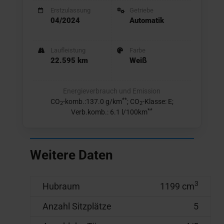
Erstzulassung
Getriebe
04/2024
Automatik
Laufleistung
Farbe
22.595 km
Weiß
Energieverbrauch und Emission
**
CO
-komb.:137.0 g/km
; CO
-Klasse: E;
2
2
**
Verb.komb.: 6.1 l/100km
Weitere Daten
3
Hubraum
1199 cm
Anzahl Sitzplätze
5