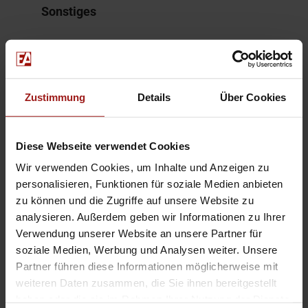
Sonstiges
HU/AU neu
CO2 Effizienzklasse (gewichtet): E
Zustimmung
Details
Über Cookies
Stabi HA
Weitere Informationen
Diese Webseite verwendet Cookies
Wir verwenden Cookies, um Inhalte und Anzeigen zu
Die Fahrzeugbeschreibung dient
personalisieren, Funktionen für soziale Medien anbieten
lediglich der allgemeinen
zu können und die Zugriffe auf unsere Website zu
analysieren. Außerdem geben wir Informationen zu Ihrer
Identifizierung des Fahrzeuges und
Verwendung unserer Website an unsere Partner für
stellt keine Gewährleistung im
soziale Medien, Werbung und Analysen weiter. Unsere
kaufrechtlichen Sinne dar.
Partner führen diese Informationen möglicherweise mit
Ausschlaggebend ist die Beschreibung
weiteren Daten zusammen, die Sie ihnen bereitgestellt
haben oder die sie im Rahmen Ihrer Nutzung der Dienste
gemäß Kaufvertrag. Bitte vor