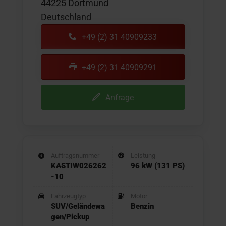
44225 Dortmund
Deutschland
+49 (2) 31 40909233
+49 (2) 31 40909291
Anfrage
Auftragsnummer
Leistung
KASTIW026262
96 kW (131 PS)
-10
Fahrzeugtyp
Motor
SUV/Geländewa
Benzin
gen/Pickup