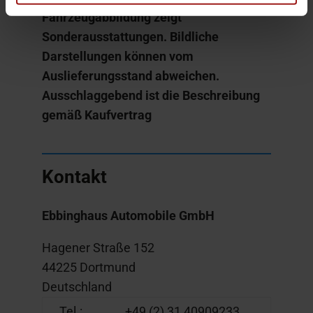
Fahrzeugabbildung zeigt
Sonderausstattungen. Bildliche
Darstellungen können vom
Auslieferungsstand abweichen.
Ausschlaggebend ist die Beschreibung
gemäß Kaufvertrag
Kontakt
Ebbinghaus Automobile GmbH
Hagener Straße 152
44225 Dortmund
Deutschland
Tel.:
+49 (2) 31 40909233