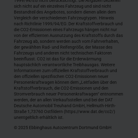
1999/94/EG nicht berücksichtigt. Die Angaben beziehen
sich nicht auf ein einzelnes Fahrzeug und sind nicht
Bestandteil des Angebotes, sondern dienen allein dem
Vergleich der verschiedenen Fahrzeugtypen. Hinweis
nach Richtlinie 1999/94/EG: Der Kraftstoffverbrauch und
die CO2-Emissionen eines Fahrzeugs hängen nicht nur
von der effizienten Ausnutzung des Kraftstoffs durch das
Fahrzeug ab, sondern werden auch vom Fahrverhalten,
der gewählten Rad- und Reifengröße, der Masse des
Fahrzeugs und anderen nicht technischen Faktoren
beeinflusst. CO2 ist das für die Erderwärmung
hauptsächlich verantwortliche Treibhausgas. Weitere
Informationen zum offiziellen Kraftstoffverbrauch und
den offiziellen spezifischen CO2-Emissionen neuer
Personenkraftwagen können dem „Leitfaden über den
Kraftstoffverbrauch, die CO2-Emissionen und den
Stromverbrauch neuer Personenkraftwagen“ entnommen
werden, der an allen Verkaufsstellen und bei der DAT
Deutsche Automobil Treuhand GmbH, Hellmuth-Hirth-
Straße 1,73760 Ostfildern (https://www.dat.de/co2/)
unentgeltlich erhältlich ist.
© 2025 Ebbinghaus Autozentrum Dortmund GmbH