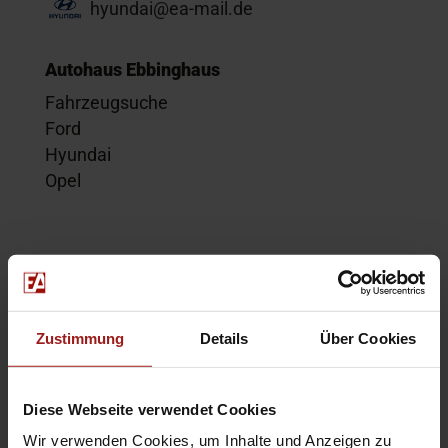
hyundai@ea-mail.de
Autohaus Ebbinghaus
Fahrzeugsuche
Ford
Hyundai
Opel
Service
Kontakt
Beratungstermin
Zustimmung
Details
Über Cookies
Probefahrt
Service-Termin
Diese Webseite verwendet Cookies
Wir verwenden Cookies, um Inhalte und Anzeigen zu