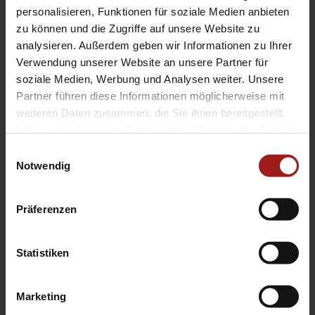
EA Standorte
personalisieren, Funktionen für soziale Medien anbieten
Ebbinghaus am Flughafen – Dortmund Sölde
zu können und die Zugriffe auf unsere Website zu
analysieren. Außerdem geben wir Informationen zu Ihrer
Ebbinghaus am Tierpark – Dortmund Kirchhörde
Verwendung unserer Website an unsere Partner für
Ebbinghaus Autozentrum – Dortmund Dorstfeld
soziale Medien, Werbung und Analysen weiter. Unsere
Ebbinghaus Ford Store – Bochum
Partner führen diese Informationen möglicherweise mit
Ebbinghaus in Hamm
weiteren Daten zusammen, die Sie ihnen bereitgestellt
Ebbinghaus in Kamen
haben oder die sie im Rahmen Ihrer Nutzung der Dienste
Ebbinghaus in Unna
gesammelt haben.
Einwilligungsauswahl
Notwendig
Präferenzen
Statistiken
Datenschutzerklärung
|
Impressum
|
Garantie
|
Barrierefreiheitserklärung
Marketing