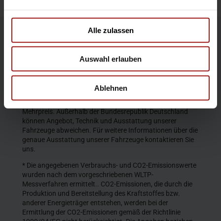
Alle zulassen
Die Produktbeschreibungen und Abbildungen enthalten
teilweise auch Sonderausstattungen, die nicht zum
Auswahl erlauben
serienmäßigen Lieferumfang gehören. Der Inhalt
entspricht dem Stand bei Veröffentlichung. Wir behalten
uns Änderungen von Konstruktion und Ausstattung vor.
Ablehnen
Die abgebildeten Farben geben den wirklichen Farbton nur
annähernd wieder. Gezeigte Sonderausstattungen gegen
Mehrpreis. Außerhalb der Bundesrepublik Deutschland
können Angebot, Technik und Ausstattung unserer
Fahrzeuge abweichen. Für weitere Informationen über die
genaue Ausstattung unserer Fahrzeuge kontaktieren Sie
uns.
* Die angegebenen Verbrauchs- und CO2-Emissionswerte
wurden nach dem vorgeschriebenen WLTP-
Messverfahren ermittelt.. CO2-Emissionen, die durch die
Produktion und Bereitstellung des Kraftstoffes bzw.
anderer Energieträger entstehen, werden bei der
Ermittlung der CO2-Emissionen gemäß der Richtlinie