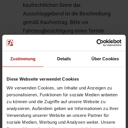
kaufrechtlichen Sinne dar.
Ausschlaggebend ist die Beschreibung
gemäß Kaufvertrag. Bitte vor
Fahrzeugbesichtigung einen Termin
vereinbaren da der Fahrzeugstandort
wechseln kann.
Zustimmung
Details
Über Cookies
Hier finden Sie alle Bilder in XL-Größe:
814-KASSTI4031157-10
Diese Webseite verwendet Cookies
Wir verwenden Cookies, um Inhalte und Anzeigen zu
Für Bilder im XL-Format geben Sie
personalisieren, Funktionen für soziale Medien anbieten
diesen Code auf
www.aosXL.de
ein
zu können und die Zugriffe auf unsere Website zu
analysieren. Außerdem geben wir Informationen zu Ihrer
Änderungen, Zwischenverkauf und
Verwendung unserer Website an unsere Partner für
Irrtümer sind ausdrücklich vorbehalten.
soziale Medien, Werbung und Analysen weiter. Unsere
Die Beschreibung dient der allgemeinen