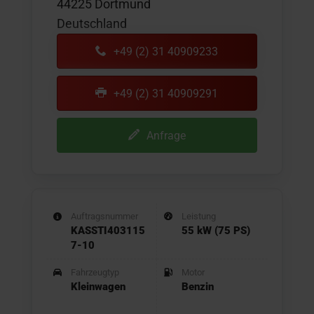
44225 Dortmund
Deutschland
+49 (2) 31 40909233
+49 (2) 31 40909291
Anfrage
Auftragsnummer
Leistung
KASSTI403115
55 kW (75 PS)
7-10
Fahrzeugtyp
Motor
Kleinwagen
Benzin