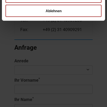
44225 Dortmund
Ablehnen
Deutschland
Tel.:
+49 (2) 31 40909233
Fax:
+49 (2) 31 40909291
Anfrage
Anrede
*
Ihr Vorname
*
Ihr Name