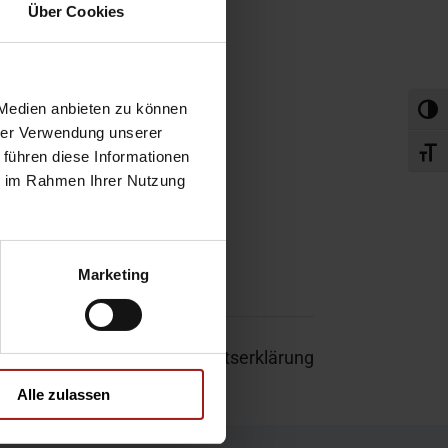
obefahrt
Über Cookies
rvice-Termin
 Medien anbieten zu können
Umsch
hrer Verwendung unserer
Schri
 führen diese Informationen
ie im Rahmen Ihrer Nutzung
Marketing
um
|
Garantie
|
Barrierefreiheitserklärung
Alle zulassen