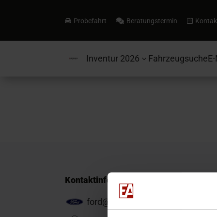
Probefahrt
Beratungstermin
Kontak



Inventur 2026
Fahrzeugsuche
E-
3
Kontaktinformationen
ford@ea-mail.de