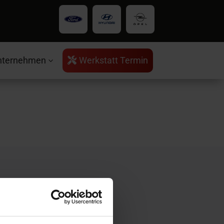
nternehmen
Werkstatt Termin

3
rvice
ntakt
ratungstermin