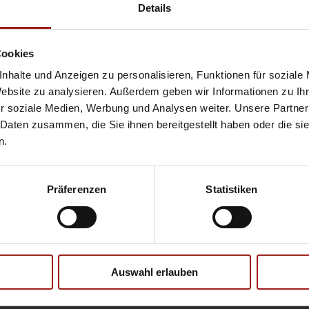
Hyundai
Pr
Details
Opel
Se
Cookies
nhalte und Anzeigen zu personalisieren, Funktionen für soziale
Website zu analysieren. Außerdem geben wir Informationen zu I
Ebbinghaus Ford Store – Bochum
r soziale Medien, Werbung und Analysen weiter. Unsere Partner
Ebbinghaus in Hamm
 Daten zusammen, die Sie ihnen bereitgestellt haben oder die s
Ebbinghaus in Kamen
n.
Ebbinghaus in Unna
Präferenzen
Statistiken
Datenschutzerklärung
|
Impress
Auswahl erlauben