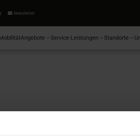
Newsletter
t

Mobilität
Angebote
Service-Leistungen
Standorte
U
3
3
3
Autohaus Ebbinghaus
Se
Fahrzeugsuche
Ko
Ford
Be