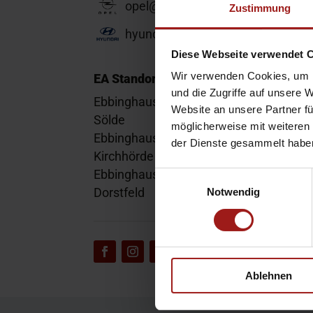
opel@ea-mail.de
Zustimmung
hyundai@ea-mail.de
Diese Webseite verwendet 
Wir verwenden Cookies, um I
EA Standorte
und die Zugriffe auf unsere 
Ebbinghaus am Flughafen – Dortmund
Website an unsere Partner fü
Sölde
möglicherweise mit weiteren
Ebbinghaus am Tierpark – Dortmund
der Dienste gesammelt habe
Kirchhörde
Ebbinghaus Autozentrum – Dortmund
Einwilligungsauswahl
Dorstfeld
Notwendig
Ablehnen