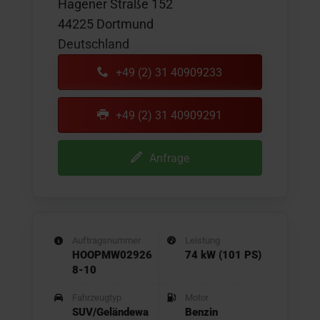
Hagener Straße 152
44225 Dortmund
Deutschland
+49 (2) 31 40909233
+49 (2) 31 40909291
Anfrage
Auftragsnummer
Leistung
HOOPMW02926
74 kW (101 PS)
8-10
Fahrzeugtyp
Motor
SUV/Geländewa
Benzin