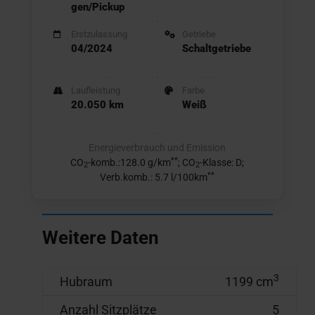
gen/Pickup
Erstzulassung
Getriebe
04/2024
Schaltgetriebe
Laufleistung
Farbe
20.050 km
Weiß
Energieverbrauch und Emission
**
CO
-komb.:128.0 g/km
; CO
-Klasse: D;
2
2
**
Verb.komb.: 5.7 l/100km
Weitere Daten
3
Hubraum
1199 cm
Anzahl Sitzplätze
5