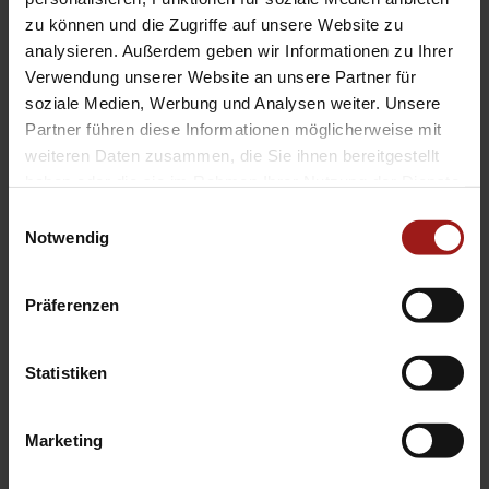
Stabi HA
zu können und die Zugriffe auf unsere Website zu
analysieren. Außerdem geben wir Informationen zu Ihrer
Verwendung unserer Website an unsere Partner für
Weitere Informationen
soziale Medien, Werbung und Analysen weiter. Unsere
Partner führen diese Informationen möglicherweise mit
Bremsscheiben belüftet
weiteren Daten zusammen, die Sie ihnen bereitgestellt
haben oder die sie im Rahmen Ihrer Nutzung der Dienste
Die Fahrzeugbeschreibung dient
gesammelt haben.
Einwilligungsauswahl
lediglich der allgemeinen
Notwendig
Identifizierung des Fahrzeuges und
stellt keine Gewährleistung im
Präferenzen
kaufrechtlichen Sinne dar.
Ausschlaggebend ist die Beschreibung
Statistiken
gemäß Kaufvertrag. Bitte vor
Fahrzeugbesichtigung einen Termin
Marketing
vereinbaren da der Fahrzeugstandort
wechseln kann.