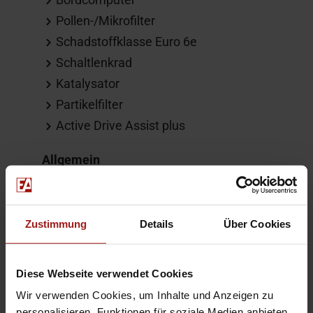
Pollen-/Mikrofilter
Schadstoffklasse Euro 6e
Schaltlenkrad
Katalysator
Partikelfilter
Active Drive Assist plus
Allgemein
Garantie
Zustimmung
Details
Über Cookies
Sonstiges
Diese Webseite verwendet Cookies
HU/AU neu
Wir verwenden Cookies, um Inhalte und Anzeigen zu
CO2 Effizienzklasse (gewichtet): D
personalisieren, Funktionen für soziale Medien anbieten