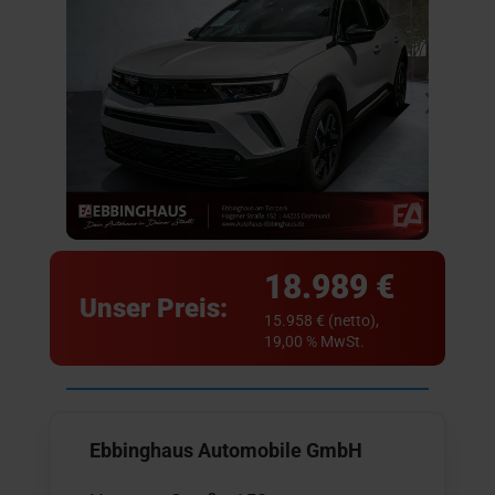
18.989 €
Unser Preis:
15.958 € (netto),
19,00 % MwSt.
Ebbinghaus Automobile GmbH