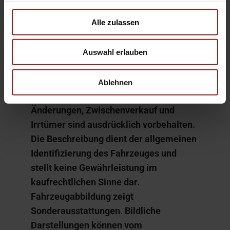
Hier finden Sie alle Bilder in XL-Größe:
Alle zulassen
814-HOOPMW029268-10
Auswahl erlauben
Für Bilder im XL-Format geben Sie
Ablehnen
diesen Code auf
www.aosXL.de
ein
Änderungen, Zwischenverkauf und
Irrtümer sind ausdrücklich vorbehalten.
Die Beschreibung dient der allgemeinen
Identifizierung des Fahrzeuges und
stellt keine Gewährleistung im
kaufrechtlichen Sinne dar.
Fahrzeugabbildung zeigt
Sonderausstattungen. Bildliche
Darstellungen können vom