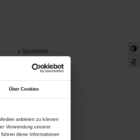
Umsch
Sportsitze
Volldigitales
Schri
Kombiinstrument
Zentralverriegelung
Über Cookies
Sportfahrwerk
 Medien anbieten zu können
hrer Verwendung unserer
Winterpaket
 führen diese Informationen