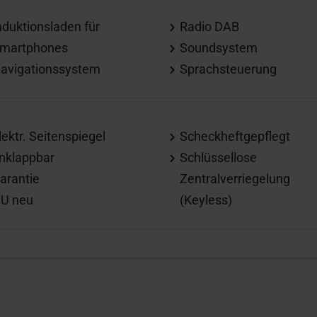
nduktionsladen für
Radio DAB
martphones
Soundsystem
avigationssystem
Sprachsteuerung
lektr. Seitenspiegel
Scheckheftgepflegt
nklappbar
Schlüssellose
arantie
Zentralverriegelung
U neu
(Keyless)