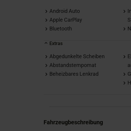
Android Auto
I
Apple CarPlay
S
Bluetooth
N
Extras
Abgedunkelte Scheiben
E
Abstandstempomat
a
Beheizbares Lenkrad
G
H
Fahrzeugbeschreibung