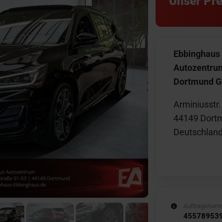
Unser Pre
Ebbinghaus
Autozentru
Dortmund 
Arminiusstr.
44149 Dort
Deutschlan
Auftragsnum
45578953