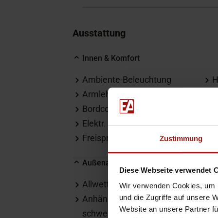
Ausstattung
Innen & Komfort
Ambiente-Beleuchtung
H
Armlehne
I
Bordcomputer
a
Elektr. Fensterheber
K
Freisprecheinrichtung
L
Zustimmung
Außenausstattung
Diese Webseite verwendet 
Allwetterreifen
B
Wir verwenden Cookies, um I
und die Zugriffe auf unsere 
Anhängerkupplung
D
Website an unsere Partner fü
schwenkbar
E