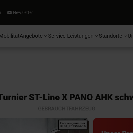
Newsletter
t

Mobilität
Angebote
Service-Leistungen
Standorte
U
3
3
3
Turnier ST-Line X PANO AHK sch
GEBRAUCHTFAHRZEUG