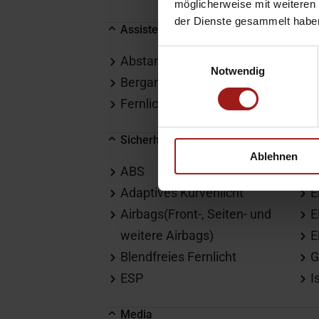
möglicherweise mit weiteren
der Dienste gesammelt habe
Assistenten
Einwilligungsauswahl
Abstandswarner
L
Notwendig
Berganfahrassistent
M
Fernlichtassistent
R
Sicherheit & Umwelt
Ablehnen
ABS
E
Adaptives Kurvenlicht
E
Airbags(Front-, Seiten- und
E
weitere Airbags)
E
Blendfreies Fernlicht
G
ESP
I
Media