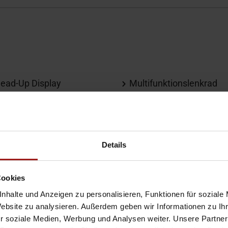
ead-Up Display
Multifunktionslenkrad
nnenspiegel autom.
Panorama-Dach
bblendend
Schiebedach
limaautomatik
Servolenkung
ordosenstütze
Sitzheizung
Details
Cookies
eheizbare Frontscheibe
Elektr. Seitenspiegel
nhalte und Anzeigen zu personalisieren, Funktionen für soziale
Website zu analysieren. Außerdem geben wir Informationen zu I
achreling
Leichtmetallfelgen
r soziale Medien, Werbung und Analysen weiter. Unsere Partner
lektr. Heckklappe
Metallic