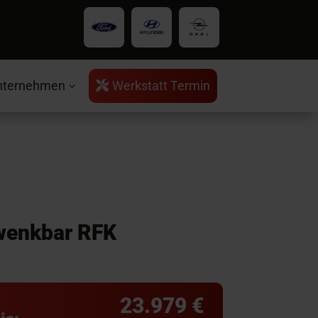
nternehmen
Werkstatt Termin

3
wenkbar RFK
23.979 €