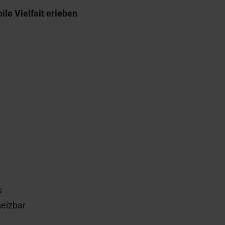
e Vielfalt erleben
s
heizbar