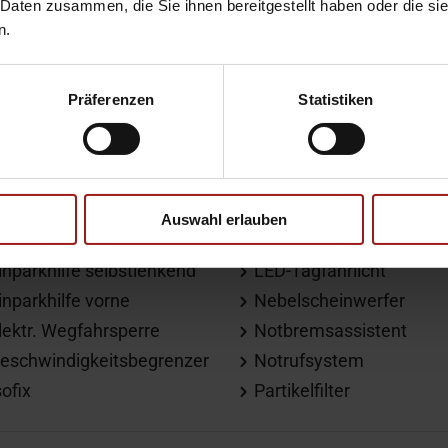
 Daten zusammen, die Sie ihnen bereitgestellt haben oder die s
n.
ichtsensor
Spurhalteassistent
Präferenzen
Statistiken
üdigkeitswarner
Totwinkel-Assistent
egensensor
Verkehrszeichenerkenn
Auswahl erlauben
inparkhilfe hinten
LED-Scheinwerfer
inparkhilfe selbstlenkend
LED-Tagfahrlicht
inparkhilfe vorne
Nebelscheinwerfer
lektr. Wegfahrsperre
Notbremsassistent
eschwindigkeitsbegrenzer
Notrufsystem
sofix
Partikelfilter