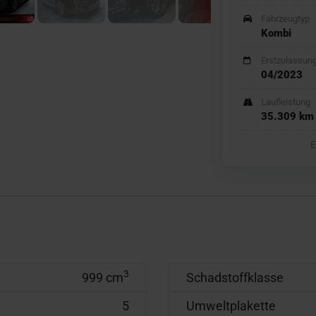
Fahrzeugtyp
Kombi
Erstzulassun
04/2023
Laufleistung
35.309 km
E
3
999 cm
Schadstoffklasse
5
Umweltplakette