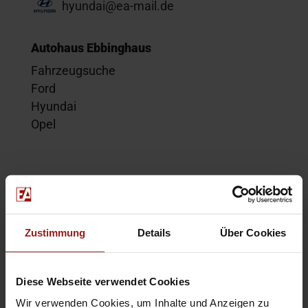
hyundai@ea-mail.de
Autohaus Ebbinghaus
Fahrzeugsuche
Ford
Hyundai
Opel
Service
Kontakt
Beratungstermin
Zustimmung
Details
Über Cookies
Probefahrt
Service-Termin
Diese Webseite verwendet Cookies
Wir verwenden Cookies, um Inhalte und Anzeigen zu