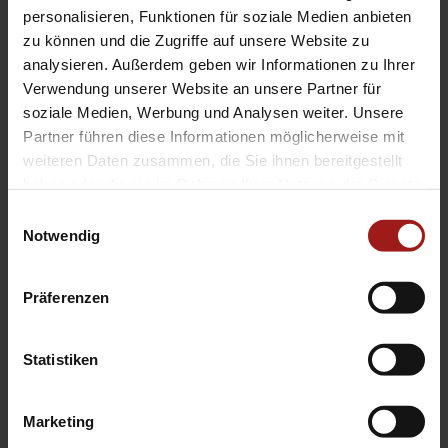
EA Standorte
personalisieren, Funktionen für soziale Medien anbieten
Ebbinghaus am Flughafen – Dortmund Sölde
zu können und die Zugriffe auf unsere Website zu
analysieren. Außerdem geben wir Informationen zu Ihrer
Ebbinghaus am Tierpark – Dortmund Kirchhörde
Verwendung unserer Website an unsere Partner für
Ebbinghaus Autozentrum – Dortmund Dorstfeld
soziale Medien, Werbung und Analysen weiter. Unsere
Ebbinghaus Ford Store – Bochum
Partner führen diese Informationen möglicherweise mit
Ebbinghaus in Hamm
weiteren Daten zusammen, die Sie ihnen bereitgestellt
Ebbinghaus in Kamen
haben oder die sie im Rahmen Ihrer Nutzung der Dienste
Ebbinghaus in Unna
gesammelt haben.
Einwilligungsauswahl
Notwendig
Präferenzen
Statistiken
Datenschutzerklärung
|
Impressum
|
Garantie
|
Barrierefreiheitserklärung
Marketing