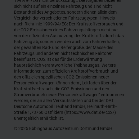
1999/94/EG nicht berücksichtigt. Die Angaben beziehen
sich nicht auf ein einzelnes Fahrzeug und sind nicht
Bestandteil des Angebotes, sondern dienen allein dem
Vergleich der verschiedenen Fahrzeugtypen. Hinweis
nach Richtlinie 1999/94/EG: Der Kraftstoffverbrauch und
die CO2-Emissionen eines Fahrzeugs hängen nicht nur
von der effizienten Ausnutzung des Kraftstoffs durch das
Fahrzeug ab, sondern werden auch vom Fahrverhalten,
der gewählten Rad- und Reifengröße, der Masse des
Fahrzeugs und anderen nicht technischen Faktoren
beeinflusst. CO2 ist das für die Erderwärmung
hauptsächlich verantwortliche Treibhausgas. Weitere
Informationen zum offiziellen Kraftstoffverbrauch und
den offiziellen spezifischen CO2-Emissionen neuer
Personenkraftwagen können dem „Leitfaden über den
Kraftstoffverbrauch, die CO2-Emissionen und den
Stromverbrauch neuer Personenkraftwagen“ entnommen
werden, der an allen Verkaufsstellen und bei der DAT
Deutsche Automobil Treuhand GmbH, Hellmuth-Hirth-
Straße 1,73760 Ostfildern (https://www.dat.de/co2/)
unentgeltlich erhältlich ist.
© 2025 Ebbinghaus Autozentrum Dortmund GmbH