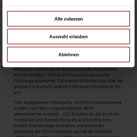
Alle zulassen
Die Produktbeschreibungen und Abbildungen enthalten
teilweise auch Sonderausstattungen, die nicht zum
Auswahl erlauben
serienmäßigen Lieferumfang gehören. Der Inhalt
entspricht dem Stand bei Veröffentlichung. Wir behalten
uns Änderungen von Konstruktion und Ausstattung vor.
Ablehnen
Die abgebildeten Farben geben den wirklichen Farbton nur
annähernd wieder. Gezeigte Sonderausstattungen gegen
Mehrpreis. Außerhalb der Bundesrepublik Deutschland
können Angebot, Technik und Ausstattung unserer
Fahrzeuge abweichen. Für weitere Informationen über die
genaue Ausstattung unserer Fahrzeuge kontaktieren Sie
uns.
* Die angegebenen Verbrauchs- und CO2-Emissionswerte
wurden nach dem vorgeschriebenen WLTP-
Messverfahren ermittelt.. CO2-Emissionen, die durch die
Produktion und Bereitstellung des Kraftstoffes bzw.
anderer Energieträger entstehen, werden bei der
Ermittlung der CO2-Emissionen gemäß der Richtlinie