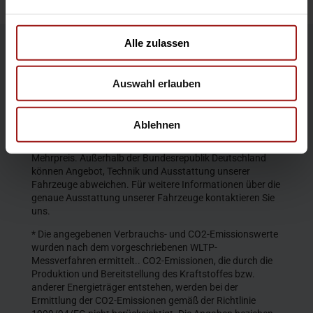
Alle zulassen
Die Produktbeschreibungen und Abbildungen enthalten
teilweise auch Sonderausstattungen, die nicht zum
Auswahl erlauben
serienmäßigen Lieferumfang gehören. Der Inhalt
entspricht dem Stand bei Veröffentlichung. Wir behalten
uns Änderungen von Konstruktion und Ausstattung vor.
Ablehnen
Die abgebildeten Farben geben den wirklichen Farbton nur
annähernd wieder. Gezeigte Sonderausstattungen gegen
Mehrpreis. Außerhalb der Bundesrepublik Deutschland
können Angebot, Technik und Ausstattung unserer
Fahrzeuge abweichen. Für weitere Informationen über die
genaue Ausstattung unserer Fahrzeuge kontaktieren Sie
uns.
* Die angegebenen Verbrauchs- und CO2-Emissionswerte
wurden nach dem vorgeschriebenen WLTP-
Messverfahren ermittelt.. CO2-Emissionen, die durch die
Produktion und Bereitstellung des Kraftstoffes bzw.
anderer Energieträger entstehen, werden bei der
Ermittlung der CO2-Emissionen gemäß der Richtlinie