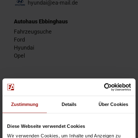
hyundai@ea-mail.de
Autohaus Ebbinghaus
Fahrzeugsuche
Ford
Hyundai
Opel
Service
Kontakt
Beratungstermin
Zustimmung
Details
Über Cookies
Probefahrt
Service-Termin
Diese Webseite verwendet Cookies
Wir verwenden Cookies, um Inhalte und Anzeigen zu