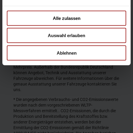
Alle zulassen
Die Produktbeschreibungen und Abbildungen enthalten
teilweise auch Sonderausstattungen, die nicht zum
Auswahl erlauben
serienmäßigen Lieferumfang gehören. Der Inhalt
entspricht dem Stand bei Veröffentlichung. Wir behalten
uns Änderungen von Konstruktion und Ausstattung vor.
Ablehnen
Die abgebildeten Farben geben den wirklichen Farbton nur
annähernd wieder. Gezeigte Sonderausstattungen gegen
Mehrpreis. Außerhalb der Bundesrepublik Deutschland
können Angebot, Technik und Ausstattung unserer
Fahrzeuge abweichen. Für weitere Informationen über die
genaue Ausstattung unserer Fahrzeuge kontaktieren Sie
uns.
* Die angegebenen Verbrauchs- und CO2-Emissionswerte
wurden nach dem vorgeschriebenen WLTP-
Messverfahren ermittelt.. CO2-Emissionen, die durch die
Produktion und Bereitstellung des Kraftstoffes bzw.
anderer Energieträger entstehen, werden bei der
Ermittlung der CO2-Emissionen gemäß der Richtlinie