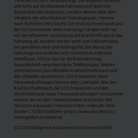
1999/94/EG nicht berücksichtigt. Die Angaben beziehen
sich nicht auf ein einzelnes Fahrzeug und sind nicht
Bestandteil des Angebotes, sondern dienen allein dem
Vergleich der verschiedenen Fahrzeugtypen. Hinweis
nach Richtlinie 1999/94/EG: Der Kraftstoffverbrauch und
die CO2-Emissionen eines Fahrzeugs hängen nicht nur
von der effizienten Ausnutzung des Kraftstoffs durch das
Fahrzeug ab, sondern werden auch vom Fahrverhalten,
der gewählten Rad- und Reifengröße, der Masse des
Fahrzeugs und anderen nicht technischen Faktoren
beeinflusst. CO2 ist das für die Erderwärmung
hauptsächlich verantwortliche Treibhausgas. Weitere
Informationen zum offiziellen Kraftstoffverbrauch und
den offiziellen spezifischen CO2-Emissionen neuer
Personenkraftwagen können dem „Leitfaden über den
Kraftstoffverbrauch, die CO2-Emissionen und den
Stromverbrauch neuer Personenkraftwagen“ entnommen
werden, der an allen Verkaufsstellen und bei der DAT
Deutsche Automobil Treuhand GmbH, Hellmuth-Hirth-
Straße 1,73760 Ostfildern (https://www.dat.de/co2/)
unentgeltlich erhältlich ist.
© 2025 Ebbinghaus Autozentrum Dortmund GmbH