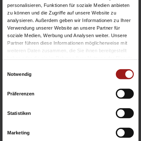
EA Standorte
personalisieren, Funktionen für soziale Medien anbieten
Ebbinghaus am Flughafen – Dortmund Sölde
zu können und die Zugriffe auf unsere Website zu
analysieren. Außerdem geben wir Informationen zu Ihrer
Ebbinghaus am Tierpark – Dortmund Kirchhörde
Verwendung unserer Website an unsere Partner für
Ebbinghaus Autozentrum – Dortmund Dorstfeld
soziale Medien, Werbung und Analysen weiter. Unsere
Ebbinghaus Ford Store – Bochum
Partner führen diese Informationen möglicherweise mit
Ebbinghaus in Hamm
weiteren Daten zusammen, die Sie ihnen bereitgestellt
Ebbinghaus in Kamen
haben oder die sie im Rahmen Ihrer Nutzung der Dienste
Ebbinghaus in Unna
gesammelt haben.
Einwilligungsauswahl
Notwendig
Präferenzen
Statistiken
Datenschutzerklärung
|
Impressum
|
Garantie
|
Barrierefreiheitserklärung
Marketing