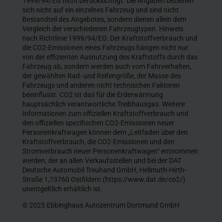
1999/94/EG nicht berücksichtigt. Die Angaben beziehen
sich nicht auf ein einzelnes Fahrzeug und sind nicht
Bestandteil des Angebotes, sondern dienen allein dem
Vergleich der verschiedenen Fahrzeugtypen. Hinweis
nach Richtlinie 1999/94/EG: Der Kraftstoffverbrauch und
die CO2-Emissionen eines Fahrzeugs hängen nicht nur
von der effizienten Ausnutzung des Kraftstoffs durch das
Fahrzeug ab, sondern werden auch vom Fahrverhalten,
der gewählten Rad- und Reifengröße, der Masse des
Fahrzeugs und anderen nicht technischen Faktoren
beeinflusst. CO2 ist das für die Erderwärmung
hauptsächlich verantwortliche Treibhausgas. Weitere
Informationen zum offiziellen Kraftstoffverbrauch und
den offiziellen spezifischen CO2-Emissionen neuer
Personenkraftwagen können dem „Leitfaden über den
Kraftstoffverbrauch, die CO2-Emissionen und den
Stromverbrauch neuer Personenkraftwagen“ entnommen
werden, der an allen Verkaufsstellen und bei der DAT
Deutsche Automobil Treuhand GmbH, Hellmuth-Hirth-
Straße 1,73760 Ostfildern (https://www.dat.de/co2/)
unentgeltlich erhältlich ist.
© 2025 Ebbinghaus Autozentrum Dortmund GmbH