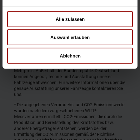
Alle zulassen
Die Produktbeschreibungen und Abbildungen enthalten
teilweise auch Sonderausstattungen, die nicht zum
Auswahl erlauben
serienmäßigen Lieferumfang gehören. Der Inhalt
entspricht dem Stand bei Veröffentlichung. Wir behalten
uns Änderungen von Konstruktion und Ausstattung vor.
Ablehnen
Die abgebildeten Farben geben den wirklichen Farbton nur
annähernd wieder. Gezeigte Sonderausstattungen gegen
Mehrpreis. Außerhalb der Bundesrepublik Deutschland
können Angebot, Technik und Ausstattung unserer
Fahrzeuge abweichen. Für weitere Informationen über die
genaue Ausstattung unserer Fahrzeuge kontaktieren Sie
uns.
* Die angegebenen Verbrauchs- und CO2-Emissionswerte
wurden nach dem vorgeschriebenen WLTP-
Messverfahren ermittelt.. CO2-Emissionen, die durch die
Produktion und Bereitstellung des Kraftstoffes bzw.
anderer Energieträger entstehen, werden bei der
Ermittlung der CO2-Emissionen gemäß der Richtlinie