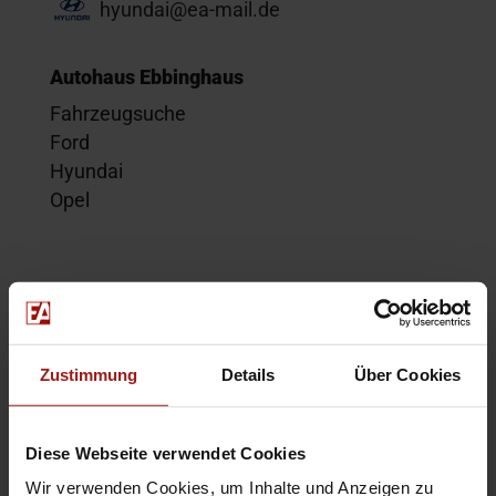
hyundai@ea-mail.de
Autohaus Ebbinghaus
Fahrzeugsuche
Ford
Hyundai
Opel
Service
Kontakt
Beratungstermin
Zustimmung
Details
Über Cookies
Probefahrt
Service-Termin
Diese Webseite verwendet Cookies
Wir verwenden Cookies, um Inhalte und Anzeigen zu