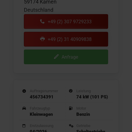
59174 Kamen
Deutschland
+49 (2) 307 9729233
+49 (2) 31 40909838
Anfrage
Auftragsnummer
Leistung
456734391
74 kW (101 PS)
Fahrzeugtyp
Motor
Kleinwagen
Benzin
Erstzulassung
Getriebe
04/2026
Schaltgetriebe