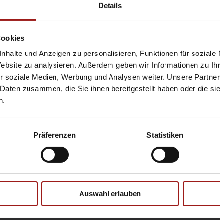
Hyundai
Pr
Details
Opel
Se
Cookies
nhalte und Anzeigen zu personalisieren, Funktionen für soziale
Website zu analysieren. Außerdem geben wir Informationen zu I
Ebbinghaus Ford Store – Bochum
r soziale Medien, Werbung und Analysen weiter. Unsere Partner
Ebbinghaus in Hamm
 Daten zusammen, die Sie ihnen bereitgestellt haben oder die s
Ebbinghaus in Kamen
n.
Ebbinghaus in Unna
Präferenzen
Statistiken
Datenschutzerklärung
|
Impress
Auswahl erlauben