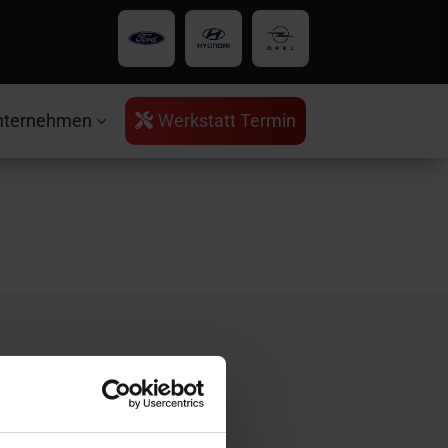
nternehmen
Werkstatt Termin

3
rvice
ntakt
ratungstermin