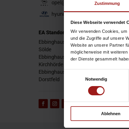
opel@ea-mail.de
Zustimmung
hyundai@ea-mail.de
Diese Webseite verwendet 
Wir verwenden Cookies, um I
EA Standorte
und die Zugriffe auf unsere 
Ebbinghaus am Flughafen – Dortmund
Website an unsere Partner fü
Sölde
möglicherweise mit weiteren
Ebbinghaus am Tierpark – Dortmund
der Dienste gesammelt habe
Kirchhörde
Ebbinghaus Autozentrum – Dortmund
Einwilligungsauswahl
Dorstfeld
Notwendig
Ablehnen