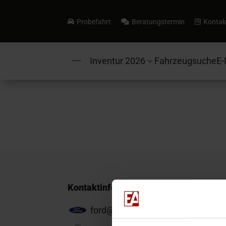
Probefahrt
Beratungstermin
Kontak



Inventur 2026
Fahrzeugsuche
E-
3
Kontaktinformationen
ford@ea-mail.de