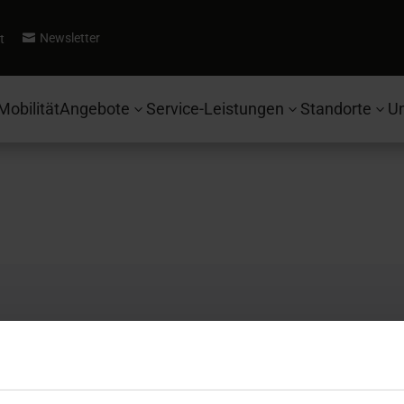
Newsletter
t

Mobilität
Angebote
Service-Leistungen
Standorte
U
3
3
3
Autohaus Ebbinghaus
Se
Fahrzeugsuche
Ko
Ford
Be