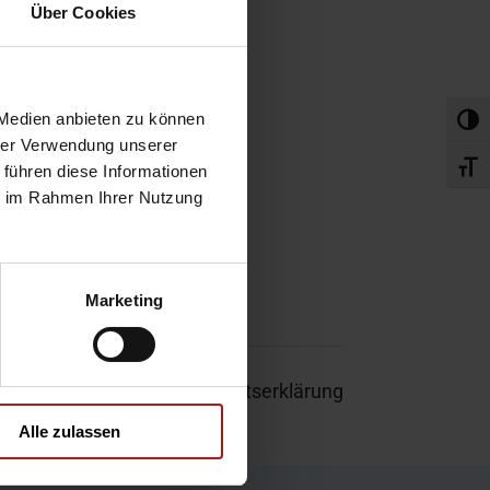
obefahrt
Über Cookies
rvice-Termin
 Medien anbieten zu können
Umsch
hrer Verwendung unserer
Schri
 führen diese Informationen
ie im Rahmen Ihrer Nutzung
Marketing
um
|
Garantie
|
Barrierefreiheitserklärung
Alle zulassen