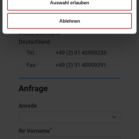
Auswahl erlauben
Ebbinghaus Automobile GmbH
Ablehnen
Hagener Straße 152
44225 Dortmund
Deutschland
Tel.:
+49 (2) 31 40909233
Fax:
+49 (2) 31 40909291
Anfrage
Anrede
*
Ihr Vorname