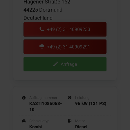
Hagener Straße 152
44225 Dortmund
Deutschland
+49 (2) 31 40909233
+49 (2) 31 40909291
Anfrage
Auftragsnummer
Leistung
KASTI1085053-
96 kW (131 PS)
10
Fahrzeugtyp
Motor
Kombi
Diesel