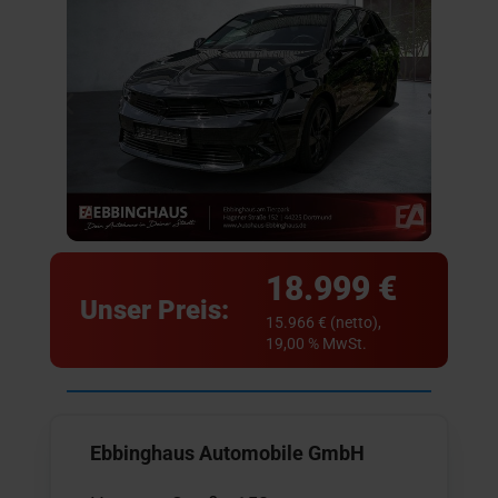
18.999 €
Unser Preis:
15.966 € (netto),
19,00 % MwSt.
Ebbinghaus Automobile GmbH