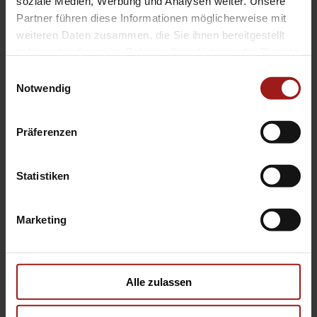
soziale Medien, Werbung und Analysen weiter. Unsere
Partner führen diese Informationen möglicherweise mit
Änderungen, Zwischenverkauf und
weiteren Daten zusammen, die Sie ihnen bereitgestellt
Irrtümer sind ausdrücklich vorbehalten.
haben oder die sie im Rahmen Ihrer Nutzung der Dienste
Die Beschreibung dient der allgemeinen
gesammelt haben.
Einwilligungsauswahl
Identifizierung des Fahrzeuges und
Notwendig
stellt keine Gewährleistung im
kaufrechtlichen Sinne dar.
Präferenzen
Fahrzeugabbildung zeigt
Sonderausstattungen. Bildliche
Statistiken
Darstellungen können vom
Auslieferungsstand abweichen.
Ausschlaggebend ist die Beschreibung
Marketing
gemäß Kaufvertrag
Alle zulassen
Kontakt