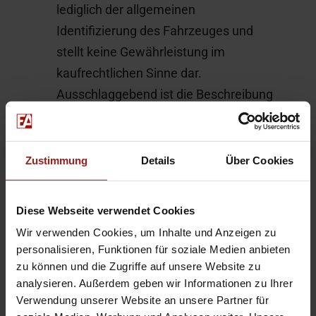
lediglich der allgemeinen
Identifizierung des Fahrzeuges und
stellt keine Gewährleistung im
kaufrechtlichen Sinne dar.
Ausschlaggebend ist die Beschreibung
gemäß Kaufvertrag. Bitte vor
Fahrzeugbesichtigung einen Termin
vereinbaren da der Fahrzeugstandort
Zustimmung
Details
Über Cookies
wechseln kann.
Diese Webseite verwendet Cookies
Hier finden Sie alle Bilder in XL-Größe:
814-KASTI1085053-10
Wir verwenden Cookies, um Inhalte und Anzeigen zu
personalisieren, Funktionen für soziale Medien anbieten
zu können und die Zugriffe auf unsere Website zu
Für Bilder im XL-Format geben Sie
analysieren. Außerdem geben wir Informationen zu Ihrer
Verwendung unserer Website an unsere Partner für
diesen Code auf
www.aosXL.de
ein