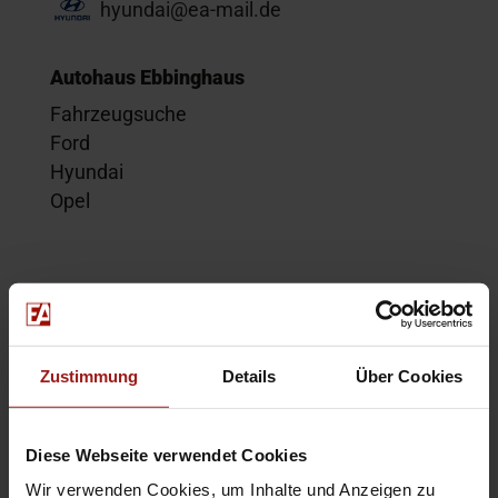
hyundai@ea-mail.de
Autohaus Ebbinghaus
Fahrzeugsuche
Ford
Hyundai
Opel
Service
Kontakt
Beratungstermin
Zustimmung
Details
Über Cookies
Probefahrt
Service-Termin
Diese Webseite verwendet Cookies
Wir verwenden Cookies, um Inhalte und Anzeigen zu