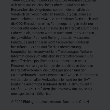
1999/94/EG nicht berücksichtigt. Die Angaben beziehen
sich nicht auf ein einzelnes Fahrzeug und sind nicht
Bestandteil des Angebotes, sondern dienen allein dem
Vergleich der verschiedenen Fahrzeugtypen. Hinweis
nach Richtlinie 1999/94/EG: Der Kraftstoffverbrauch und
die CO2-Emissionen eines Fahrzeugs hängen nicht nur
von der effizienten Ausnutzung des Kraftstoffs durch das
Fahrzeug ab, sondern werden auch vom Fahrverhalten,
der gewählten Rad- und Reifengröße, der Masse des
Fahrzeugs und anderen nicht technischen Faktoren
beeinflusst. CO2 ist das für die Erderwärmung
hauptsächlich verantwortliche Treibhausgas. Weitere
Informationen zum offiziellen Kraftstoffverbrauch und
den offiziellen spezifischen CO2-Emissionen neuer
Personenkraftwagen können dem „Leitfaden über den
Kraftstoffverbrauch, die CO2-Emissionen und den
Stromverbrauch neuer Personenkraftwagen“ entnommen
werden, der an allen Verkaufsstellen und bei der DAT
Deutsche Automobil Treuhand GmbH, Hellmuth-Hirth-
Straße 1,73760 Ostfildern (https://www.dat.de/co2/)
unentgeltlich erhältlich ist.
© 2025 Ebbinghaus Autozentrum Dortmund GmbH