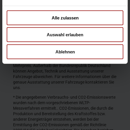
Alle zulassen
Die Produktbeschreibungen und Abbildungen enthalten
teilweise auch Sonderausstattungen, die nicht zum
Auswahl erlauben
serienmäßigen Lieferumfang gehören. Der Inhalt
entspricht dem Stand bei Veröffentlichung. Wir behalten
uns Änderungen von Konstruktion und Ausstattung vor.
Ablehnen
Die abgebildeten Farben geben den wirklichen Farbton nur
annähernd wieder. Gezeigte Sonderausstattungen gegen
Mehrpreis. Außerhalb der Bundesrepublik Deutschland
können Angebot, Technik und Ausstattung unserer
Fahrzeuge abweichen. Für weitere Informationen über die
genaue Ausstattung unserer Fahrzeuge kontaktieren Sie
uns.
* Die angegebenen Verbrauchs- und CO2-Emissionswerte
wurden nach dem vorgeschriebenen WLTP-
Messverfahren ermittelt.. CO2-Emissionen, die durch die
Produktion und Bereitstellung des Kraftstoffes bzw.
anderer Energieträger entstehen, werden bei der
Ermittlung der CO2-Emissionen gemäß der Richtlinie