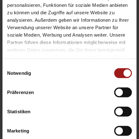
EA Standorte
personalisieren, Funktionen für soziale Medien anbieten
Ebbinghaus am Flughafen – Dortmund Sölde
zu können und die Zugriffe auf unsere Website zu
analysieren. Außerdem geben wir Informationen zu Ihrer
Ebbinghaus am Tierpark – Dortmund Kirchhörde
Verwendung unserer Website an unsere Partner für
Ebbinghaus Autozentrum – Dortmund Dorstfeld
soziale Medien, Werbung und Analysen weiter. Unsere
Ebbinghaus Ford Store – Bochum
Partner führen diese Informationen möglicherweise mit
Ebbinghaus in Hamm
weiteren Daten zusammen, die Sie ihnen bereitgestellt
Ebbinghaus in Kamen
haben oder die sie im Rahmen Ihrer Nutzung der Dienste
Ebbinghaus in Unna
gesammelt haben.
Einwilligungsauswahl
Notwendig
Präferenzen
Statistiken
Datenschutzerklärung
|
Impressum
|
Garantie
|
Barrierefreiheitserklärung
Marketing