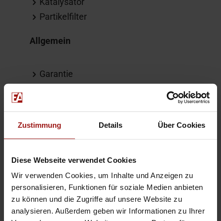
Katalysator
Partikelfilter
Allgemein
Garantie
Sonstiges
Zustimmung
Details
Über Cookies
HU/AU neu
CO2 Effizienzklasse (gewichtet): D
Stabi VA
Diese Webseite verwendet Cookies
Wir verwenden Cookies, um Inhalte und Anzeigen zu
Weitere Informationen
personalisieren, Funktionen für soziale Medien anbieten
zu können und die Zugriffe auf unsere Website zu
analysieren. Außerdem geben wir Informationen zu Ihrer
Die Fahrzeugbeschreibung dient