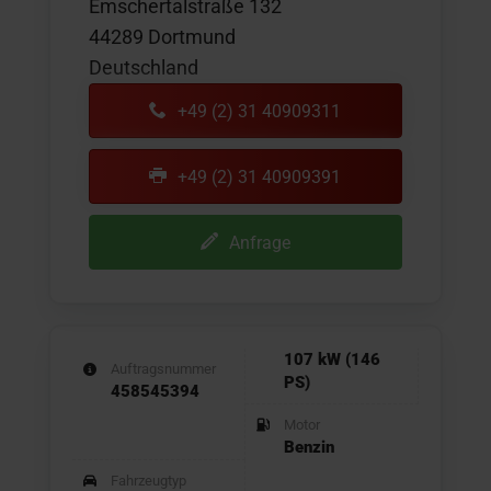
Emschertalstraße 132
44289 Dortmund
Deutschland
+49 (2) 31 40909311
+49 (2) 31 40909391
Anfrage
107 kW (146
Auftragsnummer
PS)
458545394
Motor
Benzin
Fahrzeugtyp