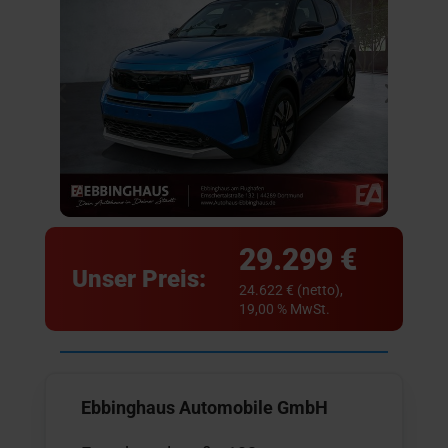
29.299 €
Unser Preis:
24.622 € (netto),
19,00 % MwSt.
Ebbinghaus Automobile GmbH