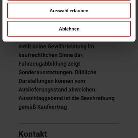
Auswahl erlauben
Änderungen, Zwischenverkauf und
Irrtümer sind ausdrücklich vorbehalten.
Die Beschreibung dient der allgemeinen
Ablehnen
Identifizierung des Fahrzeuges und
stellt keine Gewährleistung im
kaufrechtlichen Sinne dar.
Fahrzeugabbildung zeigt
Sonderausstattungen. Bildliche
Darstellungen können vom
Auslieferungsstand abweichen.
Ausschlaggebend ist die Beschreibung
gemäß Kaufvertrag
Kontakt