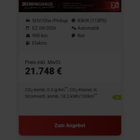
SUV/Glw./Pickup
83kW (113PS)
EZ 04/2026
Automatik
900 km
Rot
Elektro
Preis inkl. MwSt.
21.748 €
**
CO
-komb.:0.0 g/km
; CO
-Klasse: A;
2
2
**
Stromverb .komb.:18.2 kWh/100km
Zum Angebot