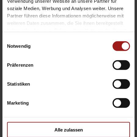
Verwendung unserer Website an unsere Partner für
lediglich der allgemeinen
soziale Medien, Werbung und Analysen weiter. Unsere
Partner führen diese Informationen möglicherweise mit
Identifizierung des Fahrzeuges und
weiteren Daten zusammen, die Sie ihnen bereitgestellt
stellt keine Gewährleistung im
haben oder die sie im Rahmen Ihrer Nutzung der Dienste
kaufrechtlichen Sinne dar.
gesammelt haben.
Einwilligungsauswahl
Ausschlaggebend ist die Beschreibung
Notwendig
gemäß Kaufvertrag. Bitte vor
Fahrzeugbesichtigung einen Termin
Präferenzen
vereinbaren da der Fahrzeugstandort
wechseln kann.
Statistiken
Hier finden Sie alle Bilder in XL-Größe:
Marketing
858-FC9921-25
Für Bilder im XL-Format geben Sie
Alle zulassen
diesen Code auf
www.aosXL.de
ein