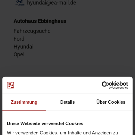
hyundai@ea-mail.de
Autohaus Ebbinghaus
Fahrzeugsuche
Ford
Hyundai
Opel
Service
Kontakt
Beratungstermin
Zustimmung
Details
Über Cookies
Probefahrt
Service-Termin
Diese Webseite verwendet Cookies
Wir verwenden Cookies, um Inhalte und Anzeigen zu