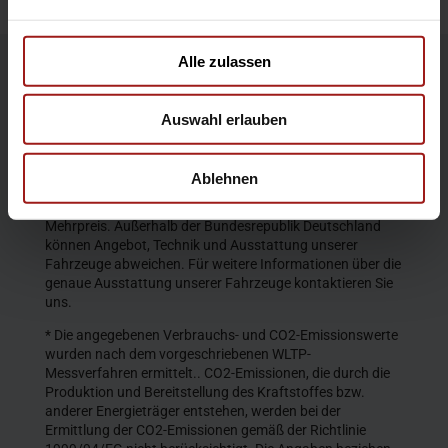
Alle zulassen
Die Produktbeschreibungen und Abbildungen enthalten
teilweise auch Sonderausstattungen, die nicht zum
Auswahl erlauben
serienmäßigen Lieferumfang gehören. Der Inhalt
entspricht dem Stand bei Veröffentlichung. Wir behalten
uns Änderungen von Konstruktion und Ausstattung vor.
Ablehnen
Die abgebildeten Farben geben den wirklichen Farbton nur
annähernd wieder. Gezeigte Sonderausstattungen gegen
Mehrpreis. Außerhalb der Bundesrepublik Deutschland
können Angebot, Technik und Ausstattung unserer
Fahrzeuge abweichen. Für weitere Informationen über die
genaue Ausstattung unserer Fahrzeuge kontaktieren Sie
uns.
* Die angegebenen Verbrauchs- und CO2-Emissionswerte
wurden nach dem vorgeschriebenen WLTP-
Messverfahren ermittelt.. CO2-Emissionen, die durch die
Produktion und Bereitstellung des Kraftstoffes bzw.
anderer Energieträger entstehen, werden bei der
Ermittlung der CO2-Emissionen gemäß der Richtlinie