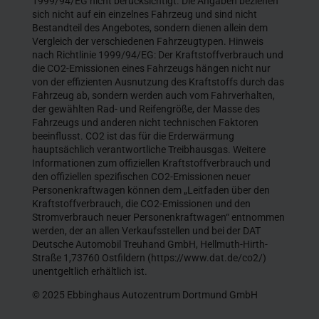
1999/94/EG nicht berücksichtigt. Die Angaben beziehen
sich nicht auf ein einzelnes Fahrzeug und sind nicht
Bestandteil des Angebotes, sondern dienen allein dem
Vergleich der verschiedenen Fahrzeugtypen. Hinweis
nach Richtlinie 1999/94/EG: Der Kraftstoffverbrauch und
die CO2-Emissionen eines Fahrzeugs hängen nicht nur
von der effizienten Ausnutzung des Kraftstoffs durch das
Fahrzeug ab, sondern werden auch vom Fahrverhalten,
der gewählten Rad- und Reifengröße, der Masse des
Fahrzeugs und anderen nicht technischen Faktoren
beeinflusst. CO2 ist das für die Erderwärmung
hauptsächlich verantwortliche Treibhausgas. Weitere
Informationen zum offiziellen Kraftstoffverbrauch und
den offiziellen spezifischen CO2-Emissionen neuer
Personenkraftwagen können dem „Leitfaden über den
Kraftstoffverbrauch, die CO2-Emissionen und den
Stromverbrauch neuer Personenkraftwagen“ entnommen
werden, der an allen Verkaufsstellen und bei der DAT
Deutsche Automobil Treuhand GmbH, Hellmuth-Hirth-
Straße 1,73760 Ostfildern (https://www.dat.de/co2/)
unentgeltlich erhältlich ist.
© 2025 Ebbinghaus Autozentrum Dortmund GmbH