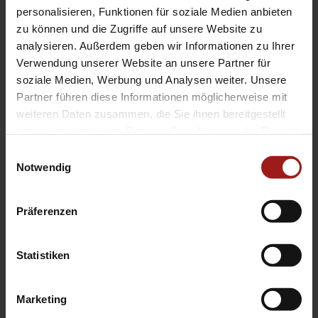
EA Standorte
personalisieren, Funktionen für soziale Medien anbieten
Ebbinghaus am Flughafen – Dortmund Sölde
zu können und die Zugriffe auf unsere Website zu
analysieren. Außerdem geben wir Informationen zu Ihrer
Ebbinghaus am Tierpark – Dortmund Kirchhörde
Verwendung unserer Website an unsere Partner für
Ebbinghaus Autozentrum – Dortmund Dorstfeld
soziale Medien, Werbung und Analysen weiter. Unsere
Ebbinghaus Ford Store – Bochum
Partner führen diese Informationen möglicherweise mit
Ebbinghaus in Hamm
weiteren Daten zusammen, die Sie ihnen bereitgestellt
Ebbinghaus in Kamen
haben oder die sie im Rahmen Ihrer Nutzung der Dienste
Ebbinghaus in Unna
gesammelt haben.
Einwilligungsauswahl
Notwendig
Präferenzen
Statistiken
Datenschutzerklärung
|
Impressum
|
Garantie
|
Barrierefreiheitserklärung
Marketing