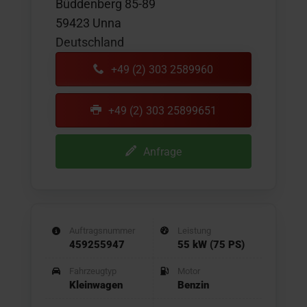
Büddenberg 85-89
59423 Unna
Deutschland
+49 (2) 303 2589960
+49 (2) 303 25899651
Anfrage
Auftragsnummer
Leistung
459255947
55 kW (75 PS)
Fahrzeugtyp
Motor
Kleinwagen
Benzin