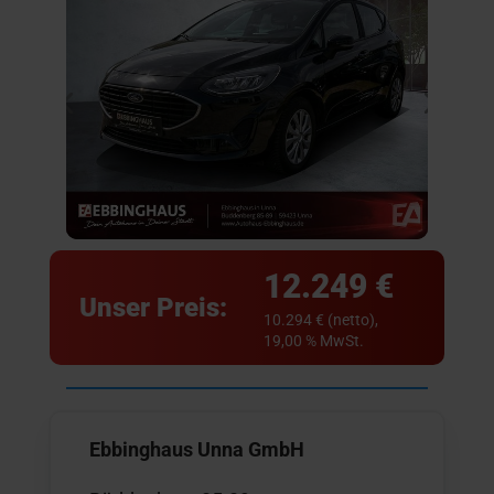
12.249 €
Unser Preis:
10.294 € (netto),
19,00 % MwSt.
Ebbinghaus Unna GmbH