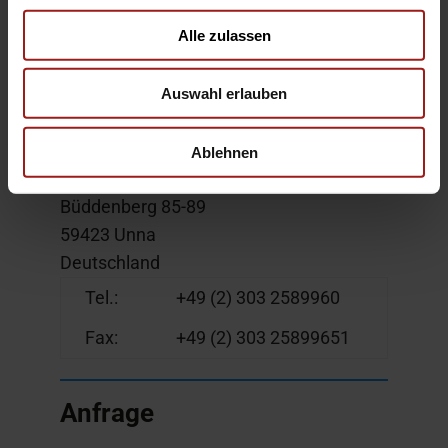
gemäß Kaufvertrag
Alle zulassen
Auswahl erlauben
Kontakt
Ablehnen
Ebbinghaus Unna GmbH
Büddenberg 85-89
59423 Unna
Deutschland
Tel.:
+49 (2) 303 2589960
Fax:
+49 (2) 303 25899651
Anfrage