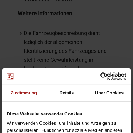
Weitere Informationen
Die Fahrzeugbeschreibung dient
lediglich der allgemeinen
Identifizierung des Fahrzeuges und
stellt keine Gewährleistung im
kaufrechtlichen Sinne dar.
Ausschlaggebend ist die Beschreibung
gemäß Kaufvertrag. Bitte vor
Zustimmung
Details
Über Cookies
Fahrzeugbesichtigung einen Termin
vereinbaren da der Fahrzeugstandort
wechseln kann.
Diese Webseite verwendet Cookies
Wir verwenden Cookies, um Inhalte und Anzeigen zu
Hier finden Sie alle Bilder in XL-Größe:
personalisieren, Funktionen für soziale Medien anbieten