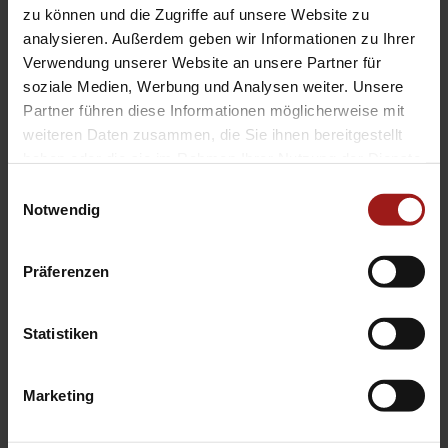
13199-UNST_NB65368-25
zu können und die Zugriffe auf unsere Website zu
analysieren. Außerdem geben wir Informationen zu Ihrer
Verwendung unserer Website an unsere Partner für
Für Bilder im XL-Format geben Sie
soziale Medien, Werbung und Analysen weiter. Unsere
diesen Code auf
www.aosXL.de
ein
Partner führen diese Informationen möglicherweise mit
weiteren Daten zusammen, die Sie ihnen bereitgestellt
Änderungen, Zwischenverkauf und
haben oder die sie im Rahmen Ihrer Nutzung der Dienste
gesammelt haben.
Irrtümer sind ausdrücklich vorbehalten.
Einwilligungsauswahl
Notwendig
Die Beschreibung dient der allgemeinen
Identifizierung des Fahrzeuges und
stellt keine Gewährleistung im
Präferenzen
kaufrechtlichen Sinne dar.
Fahrzeugabbildung zeigt
Statistiken
Sonderausstattungen. Bildliche
Darstellungen können vom
Marketing
Auslieferungsstand abweichen.
Ausschlaggebend ist die Beschreibung