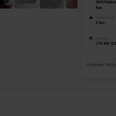
SUV/Gelän
kup
Laufleistung
0 km
Leistung
176 kW (23
E
CO
-komb.:150.0
2