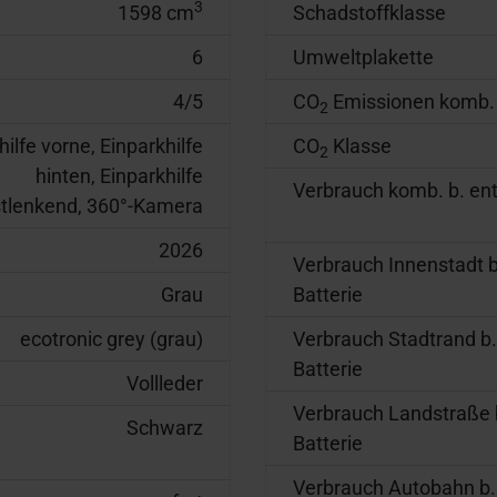
3
1598 cm
Schadstoffklasse
6
Umweltplakette
4/5
CO
Emissionen komb.
2
hilfe vorne, Einparkhilfe
CO
Klasse
2
hinten, Einparkhilfe
Verbrauch komb. b. entl
stlenkend, 360°-Kamera
2026
Verbrauch Innenstadt b.
Grau
Batterie
ecotronic grey (grau)
Verbrauch Stadtrand b. 
Batterie
Vollleder
Verbrauch Landstraße b
Schwarz
Batterie
Verbrauch Autobahn b. 