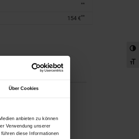
**
**
154 €
Umsch
Schri
Über Cookies
 Medien anbieten zu können
hrer Verwendung unserer
Volldigitales
 führen diese Informationen
Kombiinstrument