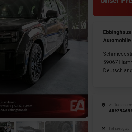
Unser Pre
Ebbinghaus
Automobil
Schmiedest
59067 Ham
Deutschlan
Auftragsnum
45929465
Fahrzeugtyp