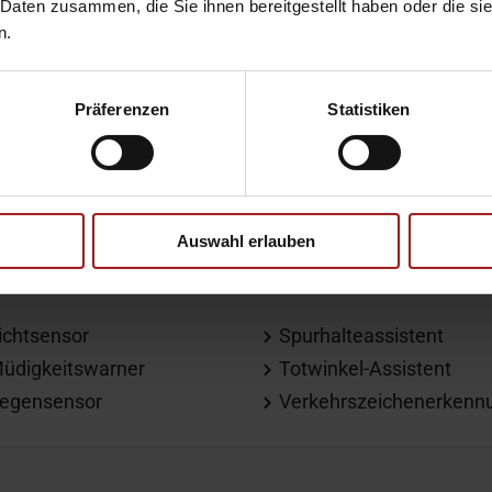
 Daten zusammen, die Sie ihnen bereitgestellt haben oder die s
ead-Up Display
Sitzheizung
n.
ederlenkrad
Sitzheizung hinten
ordosenstütze
Präferenzen
Statistiken
lektr. Seitenspiegel
Metallic
eichtmetallfelgen
Auswahl erlauben
ichtsensor
Spurhalteassistent
üdigkeitswarner
Totwinkel-Assistent
egensensor
Verkehrszeichenerkenn