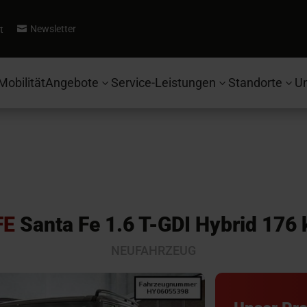
Newsletter
t

Mobilität
Angebote
Service-Leistungen
Standorte
U
3
3
3
FE
Santa Fe 1.6 T-GDI Hybrid 176
NEUFAHRZEUG