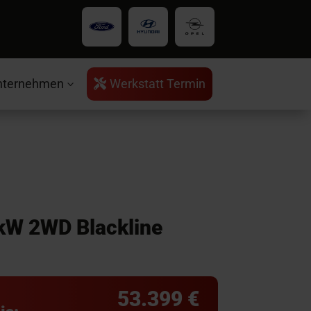
nternehmen
Werkstatt Termin

3
 kW 2WD Blackline
53.399 €