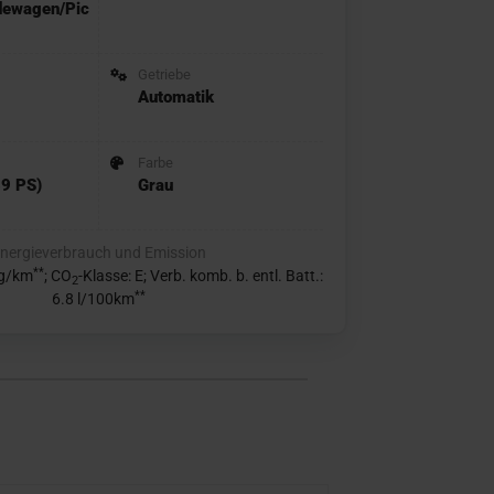
dewagen/Pic
Getriebe
Automatik
Farbe
9 PS)
Grau
nergieverbrauch und Emission
**
 g/km
; CO
-Klasse: E; Verb. komb. b. entl. Batt.:
2
**
6.8 l/100km