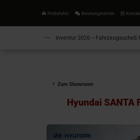
Probefahrt
Beratungstermin
Kontak



Inventur 2026
Fahrzeugsuche
E-
3
Zum Showroom
Hyundai SANTA 