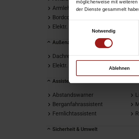
möglicherweise mit weiteren
Armlehne
H
der Dienste gesammelt habe
Bordcomputer
L
Einwilligungsauswahl
Elektr. Fensterheber
L
Notwendig
Außenausstattung
Dachreling
E
Elektr. Heckklappe
L
Ablehnen
Assistenten
Abstandswarner
L
Berganfahrassistent
M
Fernlichtassistent
R
Sicherheit & Umwelt