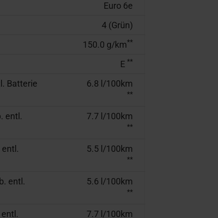
Euro 6e
4 (Grün)
**
150.0 g/km
**
E
. Batterie
6.8 l/100km
**
 entl.
7.7 l/100km
**
entl.
5.5 l/100km
**
. entl.
5.6 l/100km
**
entl.
7.7 l/100km