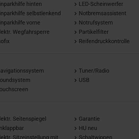
inparkhilfe hinten
LED-Scheinwerfer
inparkhilfe selbstlenkend
Notbremsassistent
inparkhilfe vorne
Notrufsystem
lektr. Wegfahrsperre
Partikelfilter
sofix
Reifendruckkontrolle
avigationssystem
Tuner/Radio
oundsystem
USB
ouchscreen
lektr. Seitenspiegel
Garantie
nklappbar
HU neu
lektr. Sitzeinstellung mit
Schaltwippen