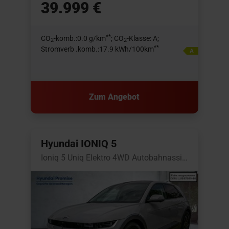
39.999 €
**
CO
-komb.:0.0 g/km
; CO
-Klasse: A;
2
2
**
Stromverb .komb.:17.9 kWh/100km
Zum Angebot
Hyundai IONIQ 5
Ioniq 5 Uniq Elektro 4WD Autobahnassistent