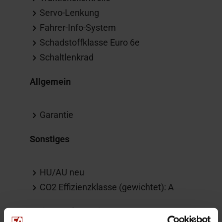
Servo-Lenkung
Fahrer-Info-System
Schadstoffklasse Euro 6e
Schaltlenkrad
Allgemein
Garantie
Sonstiges
HU/AU neu
CO2 Effizienzklasse (gewichtet): A
Weitere Informationen