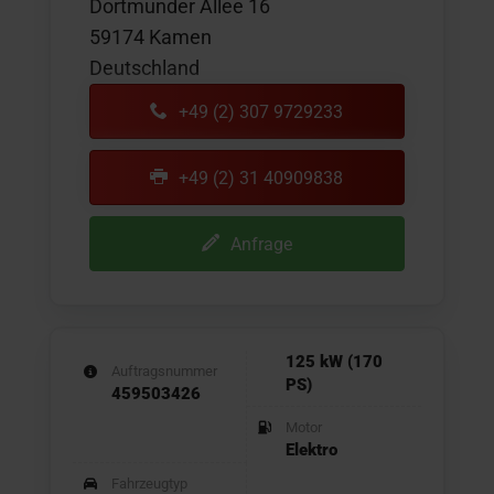
Dortmunder Allee 16
59174 Kamen
Deutschland
+49 (2) 307 9729233
+49 (2) 31 40909838
Anfrage
125 kW (170
Auftragsnummer
PS)
459503426
Motor
Elektro
Fahrzeugtyp