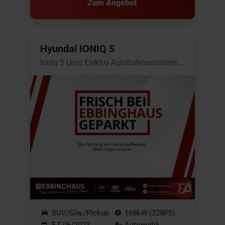
Zum Angebot
Hyundai IONIQ 5
Ioniq 5 Uniq Elektro Autobahnassistent BOSE
SUV/Glw./Pickup
168kW (228PS)
EZ 06/2023
Automatik