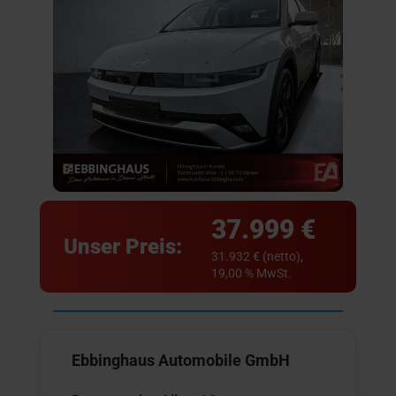
37.999 €
Unser Preis:
31.932 € (netto),
19,00 % MwSt.
Ebbinghaus Automobile GmbH