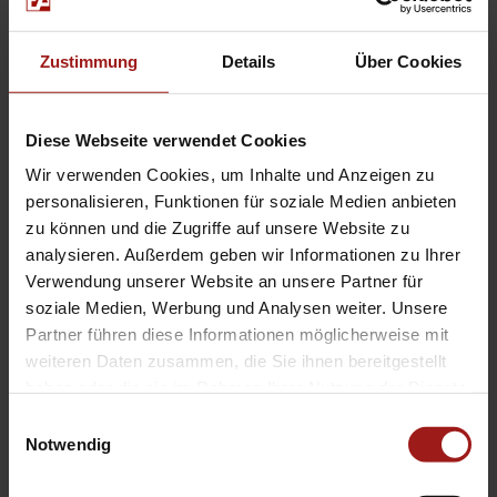
Die Fahrzeugbeschreibung dient
Zustimmung
Details
Über Cookies
lediglich der allgemeinen
Identifizierung des Fahrzeuges und
Diese Webseite verwendet Cookies
stellt keine Gewährleistung im
Wir verwenden Cookies, um Inhalte und Anzeigen zu
kaufrechtlichen Sinne dar.
personalisieren, Funktionen für soziale Medien anbieten
Ausschlaggebend ist die Beschreibung
zu können und die Zugriffe auf unsere Website zu
gemäß Kaufvertrag. Bitte vor
analysieren. Außerdem geben wir Informationen zu Ihrer
Verwendung unserer Website an unsere Partner für
Fahrzeugbesichtigung einen Termin
soziale Medien, Werbung und Analysen weiter. Unsere
vereinbaren da der Fahrzeugstandort
Partner führen diese Informationen möglicherweise mit
wechseln kann.
weiteren Daten zusammen, die Sie ihnen bereitgestellt
haben oder die sie im Rahmen Ihrer Nutzung der Dienste
Hier finden Sie alle Bilder in XL-Größe:
gesammelt haben.
Einwilligungsauswahl
859-HY05876361-THY
Notwendig