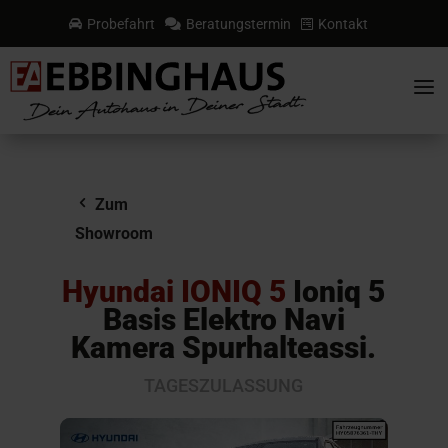
Probefahrt
Beratungstermin
Kontakt



a
Zum
Showroom
Hyundai IONIQ 5
Ioniq 5
Basis Elektro Navi
Kamera Spurhalteassi.
TAGESZULASSUNG