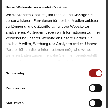
Diese Webseite verwendet Cookies
Wir verwenden Cookies, um Inhalte und Anzeigen zu
personalisieren, Funktionen für soziale Medien anbieten
zu können und die Zugriffe auf unsere Website zu
analysieren. Außerdem geben wir Informationen zu Ihrer
Verwendung unserer Website an unsere Partner für
soziale Medien, Werbung und Analysen weiter. Unsere
Partner führen diese Informationen möglicherweise mit
weiteren Daten zusammen, die Sie ihnen bereitgestellt
Hybrid Fahrzeuge
haben oder die sie im Rahmen Ihrer Nutzung der Dienste
gesammelt haben.
Einwilligungsauswahl
– Effizienz ohne Ladepause
Notwendig
Hybridfahrzeuge sind die perfekte Lösung für
alle, die Kraftstoff sparen und gleichzeitig auf
Präferenzen
eine externe Ladeinfrastruktur verzichten
möchten. Dank der intelligenten Kombination
Statistiken
aus Verbrennungs- und Elektromotor wird