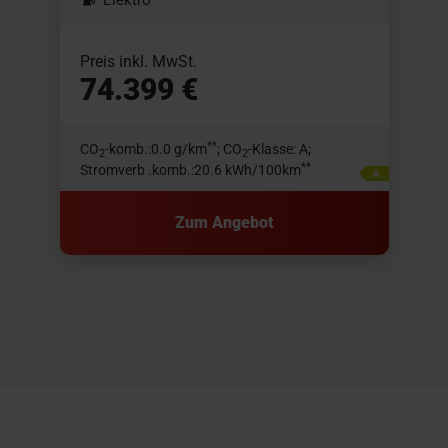
Elektro
Preis inkl. MwSt.
P
74.399 €
**
CO
-komb.:0.0 g/km
; CO
-Klasse: A;
2
2
**
Stromverb .komb.:20.6 kWh/100km
S
Zum Angebot