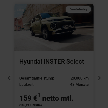
Gewerbeleasing
Hyundai INSTER Select
Gesamtlaufleistung:
20.000 km
G
Laufzeit:
48 Monate
L
S
1
159 €
netto mtl.
(189,21 € brutto)