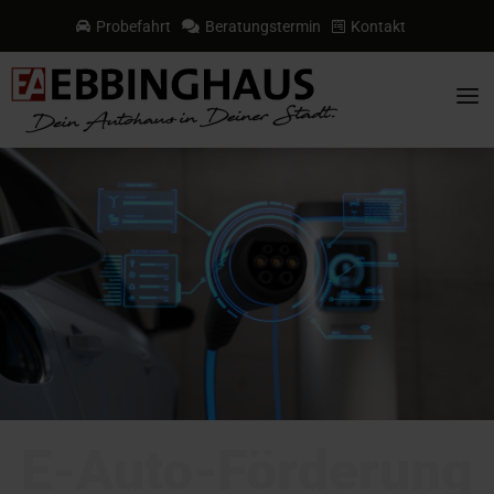
Probefahrt
Beratungstermin
Kontakt



a
E-Auto-Förderung