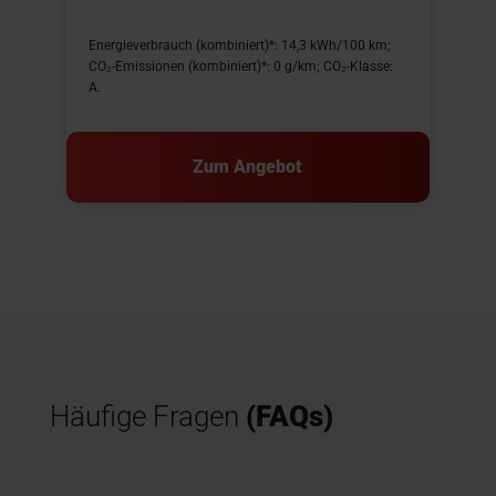
E
Energieverbrauch (kombiniert)*: 14,3 kWh/100 km;
C
CO₂-Emissionen (kombiniert)*: 0 g/km; CO₂-Klasse:
A
A.
Zum Angebot
Häufige Fragen
(FAQs)