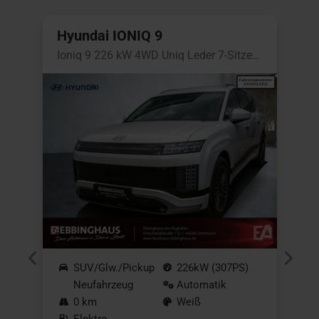
Hyundai IONIQ 9
 Elektro 4WD Autobahnassistent
Ioniq 9 226 kW 4WD Uniq Leder 7-Sitzer Matrix
G
SUV/Glw./Pickup
226kW (307PS)
Neufahrzeug
Automatik
0 km
Weiß