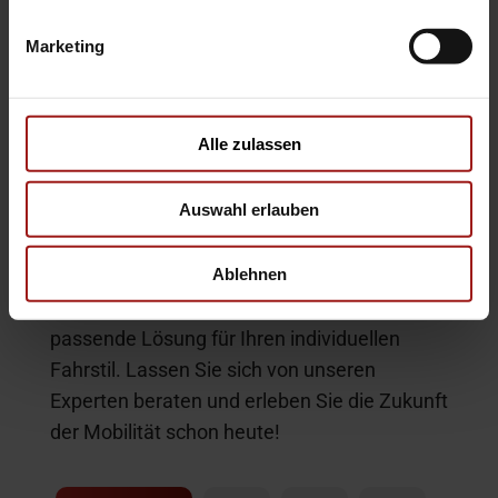
überschüssige Energie beim Bremsen
zurückgewonnen und für den Antrieb genutzt.
Marketing
Das Ergebnis: Niedrigere Emissionen,
reduzierte Kraftstoffkosten und ein
komfortables Fahrerlebnis ohne
Kompromisse. Ideal für den Stadtverkehr und
Alle zulassen
lange Strecken!
Auswahl erlauben
Egal, ob Sie sich für ein vollelektrisches
Fahrzeug, einen Plug-in-Hybriden oder einen
Ablehnen
Hybrid entscheiden – bei uns finden Sie die
passende Lösung für Ihren individuellen
Fahrstil. Lassen Sie sich von unseren
Experten beraten und erleben Sie die Zukunft
der Mobilität schon heute!