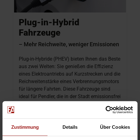
Plug-in-Hybrid
Fahrzeuge
– Mehr Reichweite, weniger Emissionen
Plug-in-Hybride (PHEV) bieten Ihnen das Beste
aus zwei Welten: Sie genießen die Effizienz
eines Elektroantriebs auf Kurzstrecken und die
Reichweitenstärke eines Verbrennungsmotors
für längere Fahrten. Diese Fahrzeuge sind
ideal für Pendler, die in der Stadt emissionsfrei
unterwegs sein möchten, aber auch längere
Strecken ohne Ladepause zurücklegen wollen.
Laden Sie Ihr Fahrzeug bequem zu Hause oder
an öffentlichen Ladestationen und fahren Sie
Zustimmung
Details
Über Cookies
flexibel in jeder Situation.