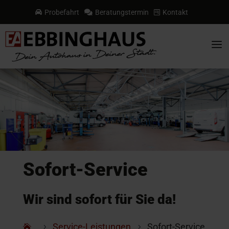
Probefahrt
Beratungstermin
Kontakt



a
Sofort-Service
Wir sind sofort für Sie da!
Service-Leistungen
Sofort-Service
5
5