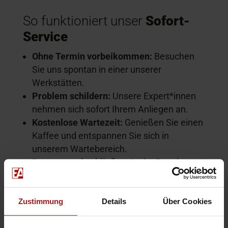
So funktioniert unser
Sofort-
Service
Ohne Termin vorbeikommen:
Besuchen
Sie uns spontan in einer unserer
Werkstätten.
Problem schildern:
Unsere Expert*innen
nehmen sich sofort Ihrem Anliegen an.
Kostenlose Wartezeit:
Genießen Sie einen
Kaffee und entspannen Sie sich in
unserem Wartebereich.
Reparatur abschließen:
In der Regel
können wir kleinere Arbeiten direkt vor Ort
erledigen.
Zustimmung
Details
Über Cookies