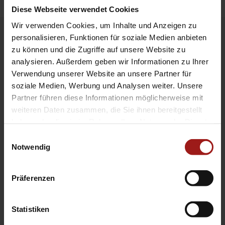
Diese Webseite verwendet Cookies
Wir verwenden Cookies, um Inhalte und Anzeigen zu
personalisieren, Funktionen für soziale Medien anbieten
zu können und die Zugriffe auf unsere Website zu
analysieren. Außerdem geben wir Informationen zu Ihrer
Warum unser
Sofort-Service?
Verwendung unserer Website an unsere Partner für
Spontan und flexibel:
Keine langen
soziale Medien, Werbung und Analysen weiter. Unsere
Wartezeiten, schnelle Hilfe bei kleinen
Partner führen diese Informationen möglicherweise mit
weiteren Daten zusammen, die Sie ihnen bereitgestellt
Problemen.
haben oder die sie im Rahmen Ihrer Nutzung der Dienste
Komfortabel:
Bequeme Wartebereiche mit
gesammelt haben.
kostenlosem Kaffee.
Einwilligungsauswahl
Notwendig
Expertenwissen:
Qualifizierte
Techniker*innen kümmern sich um Ihr
Anliegen.
Präferenzen
Mobilität garantiert:
Bei längeren
Reparaturen stellen wir Ihnen einen
Statistiken
Ersatzwagen zur Verfügung.