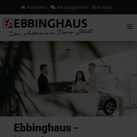
Probefahrt
Beratungstermin
Kontakt



a
Ebbinghaus -