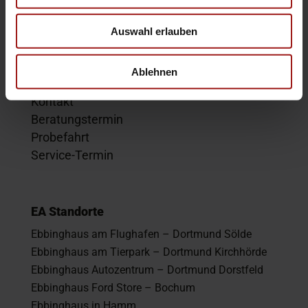
Hyundai
Opel
Auswahl erlauben
Ablehnen
Service
Kontakt
Beratungstermin
Probefahrt
Service-Termin
EA Standorte
Ebbinghaus am Flughafen – Dortmund Sölde
Ebbinghaus am Tierpark – Dortmund Kirchhörde
Ebbinghaus Autozentrum – Dortmund Dorstfeld
Ebbinghaus Ford Store – Bochum
Ebbinghaus in Hamm