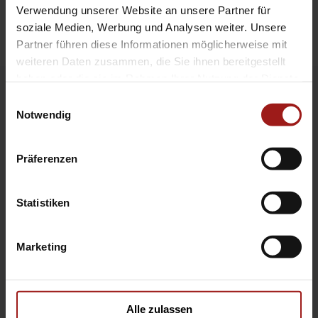
Verwendung unserer Website an unsere Partner für
soziale Medien, Werbung und Analysen weiter. Unsere
Partner führen diese Informationen möglicherweise mit
weiteren Daten zusammen, die Sie ihnen bereitgestellt
haben oder die sie im Rahmen Ihrer Nutzung der Dienste
gesammelt haben.
Einwilligungsauswahl
Notwendig
Kontaktinformationen
Präferenzen
ford@ea-mail.de
opel@ea-mail.de
Statistiken
hyundai@ea-mail.de
Marketing
Autohaus Ebbinghaus
Fahrzeugsuche
Ford
Alle zulassen