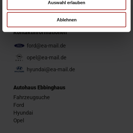
Auswahl erlauben
Ablehnen
Kontaktinformationen
ford@ea-mail.de
opel@ea-mail.de
hyundai@ea-mail.de
Autohaus Ebbinghaus
Fahrzeugsuche
Ford
Hyundai
Opel