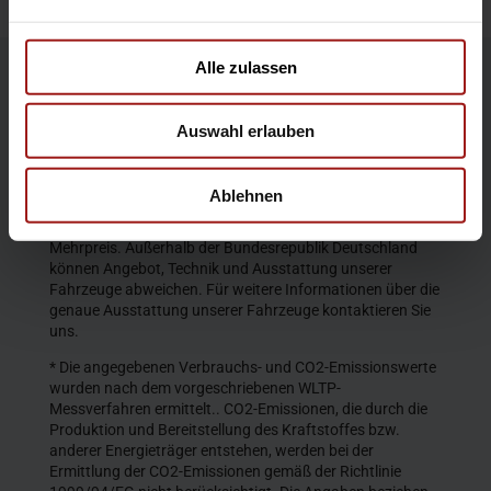
Alle zulassen
Die Produktbeschreibungen und Abbildungen enthalten
teilweise auch Sonderausstattungen, die nicht zum
Auswahl erlauben
serienmäßigen Lieferumfang gehören. Der Inhalt
entspricht dem Stand bei Veröffentlichung. Wir behalten
uns Änderungen von Konstruktion und Ausstattung vor.
Ablehnen
Die abgebildeten Farben geben den wirklichen Farbton nur
annähernd wieder. Gezeigte Sonderausstattungen gegen
Mehrpreis. Außerhalb der Bundesrepublik Deutschland
können Angebot, Technik und Ausstattung unserer
Fahrzeuge abweichen. Für weitere Informationen über die
genaue Ausstattung unserer Fahrzeuge kontaktieren Sie
uns.
* Die angegebenen Verbrauchs- und CO2-Emissionswerte
wurden nach dem vorgeschriebenen WLTP-
Messverfahren ermittelt.. CO2-Emissionen, die durch die
Produktion und Bereitstellung des Kraftstoffes bzw.
anderer Energieträger entstehen, werden bei der
Ermittlung der CO2-Emissionen gemäß der Richtlinie