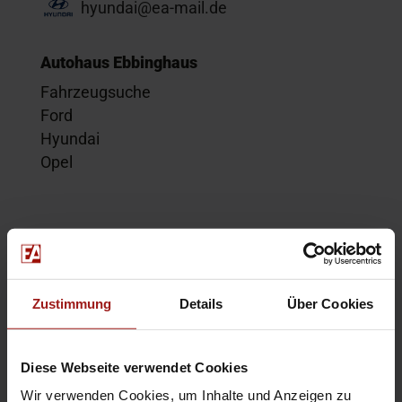
hyundai@ea-mail.de
Autohaus Ebbinghaus
Fahrzeugsuche
Ford
Hyundai
Opel
Service
Kontakt
Beratungstermin
Zustimmung
Details
Über Cookies
Probefahrt
Service-Termin
Diese Webseite verwendet Cookies
Wir verwenden Cookies, um Inhalte und Anzeigen zu