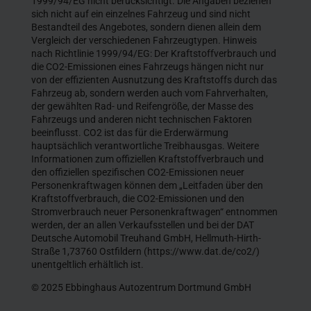
1999/94/EG nicht berücksichtigt. Die Angaben beziehen
sich nicht auf ein einzelnes Fahrzeug und sind nicht
Bestandteil des Angebotes, sondern dienen allein dem
Vergleich der verschiedenen Fahrzeugtypen. Hinweis
nach Richtlinie 1999/94/EG: Der Kraftstoffverbrauch und
die CO2-Emissionen eines Fahrzeugs hängen nicht nur
von der effizienten Ausnutzung des Kraftstoffs durch das
Fahrzeug ab, sondern werden auch vom Fahrverhalten,
der gewählten Rad- und Reifengröße, der Masse des
Fahrzeugs und anderen nicht technischen Faktoren
beeinflusst. CO2 ist das für die Erderwärmung
hauptsächlich verantwortliche Treibhausgas. Weitere
Informationen zum offiziellen Kraftstoffverbrauch und
den offiziellen spezifischen CO2-Emissionen neuer
Personenkraftwagen können dem „Leitfaden über den
Kraftstoffverbrauch, die CO2-Emissionen und den
Stromverbrauch neuer Personenkraftwagen“ entnommen
werden, der an allen Verkaufsstellen und bei der DAT
Deutsche Automobil Treuhand GmbH, Hellmuth-Hirth-
Straße 1,73760 Ostfildern (https://www.dat.de/co2/)
unentgeltlich erhältlich ist.
© 2025 Ebbinghaus Autozentrum Dortmund GmbH