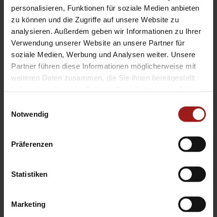
EA Standorte
personalisieren, Funktionen für soziale Medien anbieten
Ebbinghaus am Flughafen – Dortmund Sölde
zu können und die Zugriffe auf unsere Website zu
analysieren. Außerdem geben wir Informationen zu Ihrer
Ebbinghaus am Tierpark – Dortmund Kirchhörde
Verwendung unserer Website an unsere Partner für
Ebbinghaus Autozentrum – Dortmund Dorstfeld
soziale Medien, Werbung und Analysen weiter. Unsere
Ebbinghaus Ford Store – Bochum
Partner führen diese Informationen möglicherweise mit
Ebbinghaus in Hamm
weiteren Daten zusammen, die Sie ihnen bereitgestellt
Ebbinghaus in Kamen
haben oder die sie im Rahmen Ihrer Nutzung der Dienste
Ebbinghaus in Unna
gesammelt haben.
Einwilligungsauswahl
Notwendig
Präferenzen
Statistiken
Datenschutzerklärung
|
Impressum
|
Garantie
|
Barrierefreiheitserklärung
Marketing