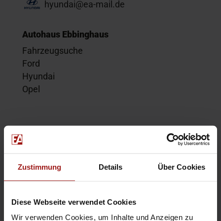
hyundai@ea-mail.de
Autohaus Ebbinghaus
Fahrzeugsuche
Ford
Hyundai
Opel
Service
Kontakt
Beratungstermin
Zustimmung
Details
Über Cookies
Probefahrt
Service-Termin
Diese Webseite verwendet Cookies
Wir verwenden Cookies, um Inhalte und Anzeigen zu