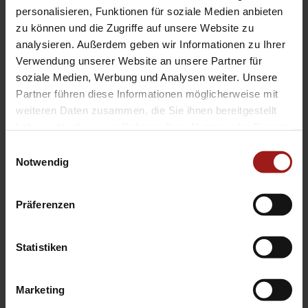
EA Standorte
personalisieren, Funktionen für soziale Medien anbieten
Ebbinghaus am Flughafen – Dortmund Sölde
zu können und die Zugriffe auf unsere Website zu
analysieren. Außerdem geben wir Informationen zu Ihrer
Ebbinghaus am Tierpark – Dortmund Kirchhörde
Verwendung unserer Website an unsere Partner für
Ebbinghaus Autozentrum – Dortmund Dorstfeld
soziale Medien, Werbung und Analysen weiter. Unsere
Ebbinghaus Ford Store – Bochum
Partner führen diese Informationen möglicherweise mit
Ebbinghaus in Hamm
weiteren Daten zusammen, die Sie ihnen bereitgestellt
Ebbinghaus in Kamen
haben oder die sie im Rahmen Ihrer Nutzung der Dienste
Ebbinghaus in Unna
gesammelt haben.
Einwilligungsauswahl
Notwendig
Präferenzen
Statistiken
Datenschutzerklärung
|
Impressum
|
Garantie
|
Barrierefreiheitserklärung
Marketing