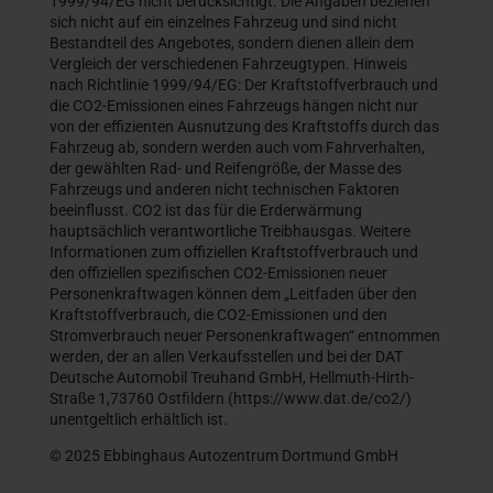
1999/94/EG nicht berücksichtigt. Die Angaben beziehen
sich nicht auf ein einzelnes Fahrzeug und sind nicht
Bestandteil des Angebotes, sondern dienen allein dem
Vergleich der verschiedenen Fahrzeugtypen. Hinweis
nach Richtlinie 1999/94/EG: Der Kraftstoffverbrauch und
die CO2-Emissionen eines Fahrzeugs hängen nicht nur
von der effizienten Ausnutzung des Kraftstoffs durch das
Fahrzeug ab, sondern werden auch vom Fahrverhalten,
der gewählten Rad- und Reifengröße, der Masse des
Fahrzeugs und anderen nicht technischen Faktoren
beeinflusst. CO2 ist das für die Erderwärmung
hauptsächlich verantwortliche Treibhausgas. Weitere
Informationen zum offiziellen Kraftstoffverbrauch und
den offiziellen spezifischen CO2-Emissionen neuer
Personenkraftwagen können dem „Leitfaden über den
Kraftstoffverbrauch, die CO2-Emissionen und den
Stromverbrauch neuer Personenkraftwagen“ entnommen
werden, der an allen Verkaufsstellen und bei der DAT
Deutsche Automobil Treuhand GmbH, Hellmuth-Hirth-
Straße 1,73760 Ostfildern (https://www.dat.de/co2/)
unentgeltlich erhältlich ist.
© 2025 Ebbinghaus Autozentrum Dortmund GmbH