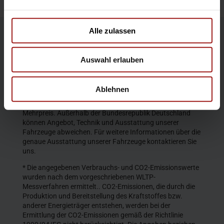
Alle zulassen
Die Produktbeschreibungen und Abbildungen enthalten
teilweise auch Sonderausstattungen, die nicht zum
Auswahl erlauben
serienmäßigen Lieferumfang gehören. Der Inhalt
entspricht dem Stand bei Veröffentlichung. Wir behalten
uns Änderungen von Konstruktion und Ausstattung vor.
Ablehnen
Die abgebildeten Farben geben den wirklichen Farbton nur
annähernd wieder. Gezeigte Sonderausstattungen gegen
Mehrpreis. Außerhalb der Bundesrepublik Deutschland
können Angebot, Technik und Ausstattung unserer
Fahrzeuge abweichen. Für weitere Informationen über die
genaue Ausstattung unserer Fahrzeuge kontaktieren Sie
uns.
* Die angegebenen Verbrauchs- und CO2-Emissionswerte
wurden nach dem vorgeschriebenen WLTP-
Messverfahren ermittelt.. CO2-Emissionen, die durch die
Produktion und Bereitstellung des Kraftstoffes bzw.
anderer Energieträger entstehen, werden bei der
Ermittlung der CO2-Emissionen gemäß der Richtlinie