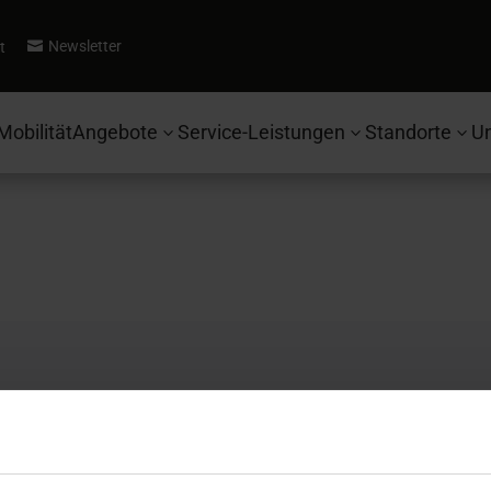
Newsletter
t

Mobilität
Angebote
Service-Leistungen
Standorte
U
3
3
3
Autohaus Ebbinghaus
Se
Fahrzeugsuche
Ko
Ford
Be