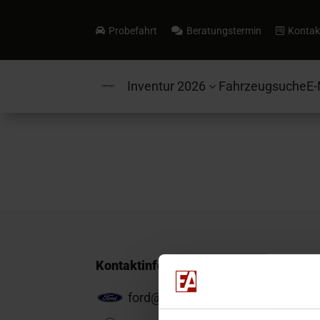
Probefahrt
Beratungstermin
Kontak



Inventur 2026
Fahrzeugsuche
E-
3
Kontaktinformationen
ford@ea-mail.de