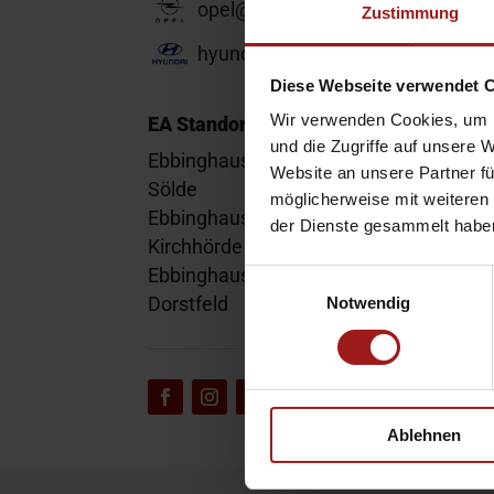
opel@ea-mail.de
Zustimmung
hyundai@ea-mail.de
Diese Webseite verwendet 
Wir verwenden Cookies, um I
EA Standorte
und die Zugriffe auf unsere 
Ebbinghaus am Flughafen – Dortmund
Website an unsere Partner fü
Sölde
möglicherweise mit weiteren
Ebbinghaus am Tierpark – Dortmund
der Dienste gesammelt habe
Kirchhörde
Ebbinghaus Autozentrum – Dortmund
Einwilligungsauswahl
Dorstfeld
Notwendig
Ablehnen