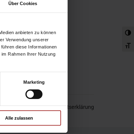
obefahrt
Über Cookies
rvice-Termin
 Medien anbieten zu können
Umsch
hrer Verwendung unserer
Schri
 führen diese Informationen
ie im Rahmen Ihrer Nutzung
Marketing
um
|
Garantie
|
Barrierefreiheitserklärung
Alle zulassen