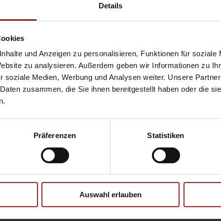
Hyundai
Pr
Details
Opel
Se
Cookies
nhalte und Anzeigen zu personalisieren, Funktionen für soziale
Website zu analysieren. Außerdem geben wir Informationen zu I
Ebbinghaus Ford Store – Bochum
r soziale Medien, Werbung und Analysen weiter. Unsere Partner
Ebbinghaus in Hamm
 Daten zusammen, die Sie ihnen bereitgestellt haben oder die s
Ebbinghaus in Kamen
n.
Ebbinghaus in Unna
Präferenzen
Statistiken
Datenschutzerklärung
|
Impress
Auswahl erlauben