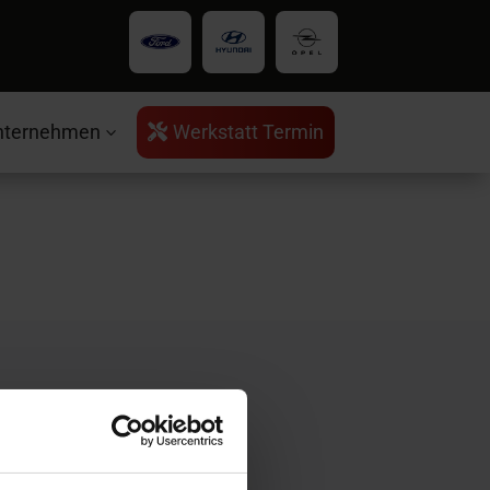
nternehmen
Werkstatt Termin

3
rvice
ntakt
ratungstermin