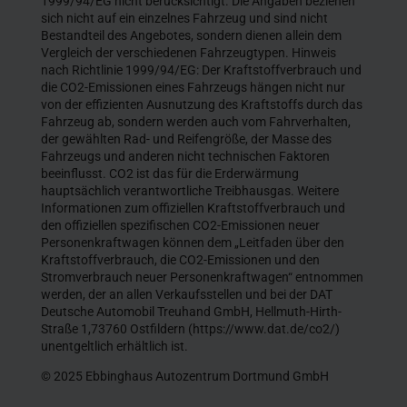
1999/94/EG nicht berücksichtigt. Die Angaben beziehen
sich nicht auf ein einzelnes Fahrzeug und sind nicht
Bestandteil des Angebotes, sondern dienen allein dem
Vergleich der verschiedenen Fahrzeugtypen. Hinweis
nach Richtlinie 1999/94/EG: Der Kraftstoffverbrauch und
die CO2-Emissionen eines Fahrzeugs hängen nicht nur
von der effizienten Ausnutzung des Kraftstoffs durch das
Fahrzeug ab, sondern werden auch vom Fahrverhalten,
der gewählten Rad- und Reifengröße, der Masse des
Fahrzeugs und anderen nicht technischen Faktoren
beeinflusst. CO2 ist das für die Erderwärmung
hauptsächlich verantwortliche Treibhausgas. Weitere
Informationen zum offiziellen Kraftstoffverbrauch und
den offiziellen spezifischen CO2-Emissionen neuer
Personenkraftwagen können dem „Leitfaden über den
Kraftstoffverbrauch, die CO2-Emissionen und den
Stromverbrauch neuer Personenkraftwagen“ entnommen
werden, der an allen Verkaufsstellen und bei der DAT
Deutsche Automobil Treuhand GmbH, Hellmuth-Hirth-
Straße 1,73760 Ostfildern (https://www.dat.de/co2/)
unentgeltlich erhältlich ist.
© 2025 Ebbinghaus Autozentrum Dortmund GmbH