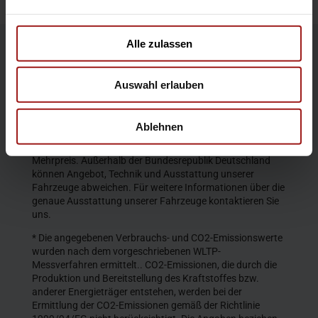
Alle zulassen
Die Produktbeschreibungen und Abbildungen enthalten
teilweise auch Sonderausstattungen, die nicht zum
Auswahl erlauben
serienmäßigen Lieferumfang gehören. Der Inhalt
entspricht dem Stand bei Veröffentlichung. Wir behalten
uns Änderungen von Konstruktion und Ausstattung vor.
Ablehnen
Die abgebildeten Farben geben den wirklichen Farbton nur
annähernd wieder. Gezeigte Sonderausstattungen gegen
Mehrpreis. Außerhalb der Bundesrepublik Deutschland
können Angebot, Technik und Ausstattung unserer
Fahrzeuge abweichen. Für weitere Informationen über die
genaue Ausstattung unserer Fahrzeuge kontaktieren Sie
uns.
* Die angegebenen Verbrauchs- und CO2-Emissionswerte
wurden nach dem vorgeschriebenen WLTP-
Messverfahren ermittelt.. CO2-Emissionen, die durch die
Produktion und Bereitstellung des Kraftstoffes bzw.
anderer Energieträger entstehen, werden bei der
Ermittlung der CO2-Emissionen gemäß der Richtlinie