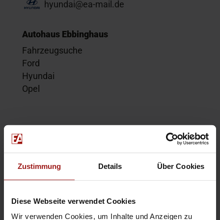
hyundai@ea-mail.de
Autohaus Ebbinghaus
Fahrzeugsuche
Ford
Hyundai
Opel
Service
Kontakt
Beratungstermin
Zustimmung
Details
Über Cookies
Probefahrt
Service-Termin
Diese Webseite verwendet Cookies
Wir verwenden Cookies, um Inhalte und Anzeigen zu