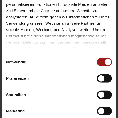
EA Standorte
personalisieren, Funktionen für soziale Medien anbieten
Ebbinghaus am Flughafen – Dortmund Sölde
zu können und die Zugriffe auf unsere Website zu
analysieren. Außerdem geben wir Informationen zu Ihrer
Ebbinghaus am Tierpark – Dortmund Kirchhörde
Verwendung unserer Website an unsere Partner für
Ebbinghaus Autozentrum – Dortmund Dorstfeld
soziale Medien, Werbung und Analysen weiter. Unsere
Ebbinghaus Ford Store – Bochum
Partner führen diese Informationen möglicherweise mit
Ebbinghaus in Hamm
weiteren Daten zusammen, die Sie ihnen bereitgestellt
Ebbinghaus in Kamen
haben oder die sie im Rahmen Ihrer Nutzung der Dienste
Ebbinghaus in Unna
gesammelt haben.
Einwilligungsauswahl
Notwendig
Präferenzen
Statistiken
Datenschutzerklärung
|
Impressum
|
Garantie
|
Barrierefreiheitserklärung
Marketing