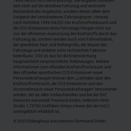
1999/94/EG nicht berücksichtigt. Die Angaben beziehen
sich nicht auf ein einzelnes Fahrzeug und sind nicht
Bestandteil des Angebotes, sondern dienen allein dem
Vergleich der verschiedenen Fahrzeugtypen. Hinweis
nach Richtlinie 1999/94/EG: Der Kraftstoffverbrauch und
die CO2-Emissionen eines Fahrzeugs hängen nicht nur
von der effizienten Ausnutzung des Kraftstoffs durch das
Fahrzeug ab, sondern werden auch vom Fahrverhalten,
der gewählten Rad- und Reifengröße, der Masse des
Fahrzeugs und anderen nicht technischen Faktoren
beeinflusst. CO2 ist das für die Erderwärmung
hauptsächlich verantwortliche Treibhausgas. Weitere
Informationen zum offiziellen Kraftstoffverbrauch und
den offiziellen spezifischen CO2-Emissionen neuer
Personenkraftwagen können dem „Leitfaden über den
Kraftstoffverbrauch, die CO2-Emissionen und den
Stromverbrauch neuer Personenkraftwagen“ entnommen
werden, der an allen Verkaufsstellen und bei der DAT
Deutsche Automobil Treuhand GmbH, Hellmuth-Hirth-
Straße 1,73760 Ostfildern (https://www.dat.de/co2/)
unentgeltlich erhältlich ist.
© 2025 Ebbinghaus Autozentrum Dortmund GmbH