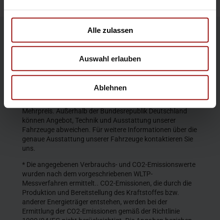
Alle zulassen
Die Produktbeschreibungen und Abbildungen enthalten
teilweise auch Sonderausstattungen, die nicht zum
Auswahl erlauben
serienmäßigen Lieferumfang gehören. Der Inhalt
entspricht dem Stand bei Veröffentlichung. Wir behalten
uns Änderungen von Konstruktion und Ausstattung vor.
Ablehnen
Die abgebildeten Farben geben den wirklichen Farbton nur
annähernd wieder. Gezeigte Sonderausstattungen gegen
Mehrpreis. Außerhalb der Bundesrepublik Deutschland
können Angebot, Technik und Ausstattung unserer
Fahrzeuge abweichen. Für weitere Informationen über die
genaue Ausstattung unserer Fahrzeuge kontaktieren Sie
uns.
* Die angegebenen Verbrauchs- und CO2-Emissionswerte
wurden nach dem vorgeschriebenen WLTP-
Messverfahren ermittelt.. CO2-Emissionen, die durch die
Produktion und Bereitstellung des Kraftstoffes bzw.
anderer Energieträger entstehen, werden bei der
Ermittlung der CO2-Emissionen gemäß der Richtlinie