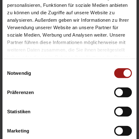
EA Standorte
personalisieren, Funktionen für soziale Medien anbieten
Ebbinghaus am Flughafen – Dortmund Sölde
zu können und die Zugriffe auf unsere Website zu
analysieren. Außerdem geben wir Informationen zu Ihrer
Ebbinghaus am Tierpark – Dortmund Kirchhörde
Verwendung unserer Website an unsere Partner für
Ebbinghaus Autozentrum – Dortmund Dorstfeld
soziale Medien, Werbung und Analysen weiter. Unsere
Ebbinghaus Ford Store – Bochum
Partner führen diese Informationen möglicherweise mit
Ebbinghaus in Hamm
weiteren Daten zusammen, die Sie ihnen bereitgestellt
Ebbinghaus in Kamen
haben oder die sie im Rahmen Ihrer Nutzung der Dienste
Ebbinghaus in Unna
gesammelt haben.
Einwilligungsauswahl
Notwendig
Präferenzen
Statistiken
Datenschutzerklärung
|
Impressum
|
Garantie
|
Barrierefreiheitserklärung
Marketing