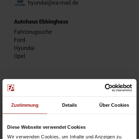
hyundai@ea-mail.de
Autohaus Ebbinghaus
Fahrzeugsuche
Ford
Hyundai
Opel
Service
Kontakt
Beratungstermin
Zustimmung
Details
Über Cookies
Probefahrt
Service-Termin
Diese Webseite verwendet Cookies
Wir verwenden Cookies, um Inhalte und Anzeigen zu