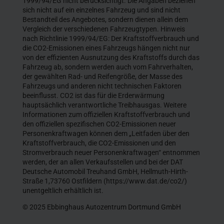
1999/94/EG nicht berücksichtigt. Die Angaben beziehen
sich nicht auf ein einzelnes Fahrzeug und sind nicht
Bestandteil des Angebotes, sondern dienen allein dem
Vergleich der verschiedenen Fahrzeugtypen. Hinweis
nach Richtlinie 1999/94/EG: Der Kraftstoffverbrauch und
die CO2-Emissionen eines Fahrzeugs hängen nicht nur
von der effizienten Ausnutzung des Kraftstoffs durch das
Fahrzeug ab, sondern werden auch vom Fahrverhalten,
der gewählten Rad- und Reifengröße, der Masse des
Fahrzeugs und anderen nicht technischen Faktoren
beeinflusst. CO2 ist das für die Erderwärmung
hauptsächlich verantwortliche Treibhausgas. Weitere
Informationen zum offiziellen Kraftstoffverbrauch und
den offiziellen spezifischen CO2-Emissionen neuer
Personenkraftwagen können dem „Leitfaden über den
Kraftstoffverbrauch, die CO2-Emissionen und den
Stromverbrauch neuer Personenkraftwagen“ entnommen
werden, der an allen Verkaufsstellen und bei der DAT
Deutsche Automobil Treuhand GmbH, Hellmuth-Hirth-
Straße 1,73760 Ostfildern (https://www.dat.de/co2/)
unentgeltlich erhältlich ist.
© 2025 Ebbinghaus Autozentrum Dortmund GmbH