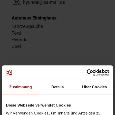
hyundai@ea-mail.de
Autohaus Ebbinghaus
Fahrzeugsuche
Ford
Hyundai
Opel
Service
Kontakt
Beratungstermin
Zustimmung
Details
Über Cookies
Probefahrt
Service-Termin
Diese Webseite verwendet Cookies
Wir verwenden Cookies, um Inhalte und Anzeigen zu