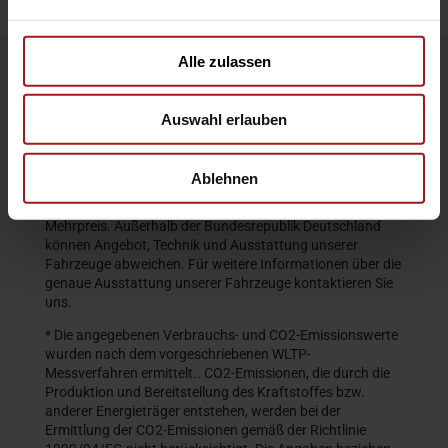
Alle zulassen
Die Produktbeschreibungen und Abbildungen enthalten
teilweise auch Sonderausstattungen, die nicht zum
Auswahl erlauben
serienmäßigen Lieferumfang gehören. Der Inhalt
entspricht dem Stand bei Veröffentlichung. Wir behalten
uns Änderungen von Konstruktion und Ausstattung vor.
Ablehnen
Die abgebildeten Farben geben den wirklichen Farbton nur
annähernd wieder. Gezeigte Sonderausstattungen gegen
Mehrpreis. Außerhalb der Bundesrepublik Deutschland
können Angebot, Technik und Ausstattung unserer
Fahrzeuge abweichen. Für weitere Informationen über die
genaue Ausstattung unserer Fahrzeuge kontaktieren Sie
uns.
* Die angegebenen Verbrauchs- und CO2-Emissionswerte
wurden nach dem vorgeschriebenen WLTP-
Messverfahren ermittelt.. CO2-Emissionen, die durch die
Produktion und Bereitstellung des Kraftstoffes bzw.
anderer Energieträger entstehen, werden bei der
Ermittlung der CO2-Emissionen gemäß der Richtlinie