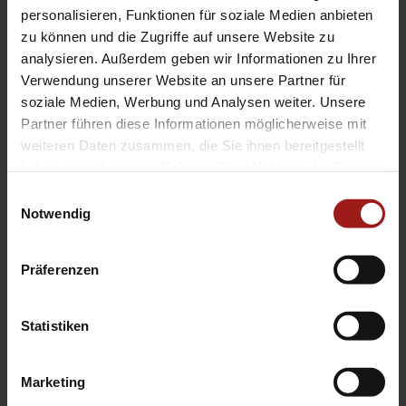
EA Standorte
personalisieren, Funktionen für soziale Medien anbieten
Ebbinghaus am Flughafen – Dortmund Sölde
zu können und die Zugriffe auf unsere Website zu
analysieren. Außerdem geben wir Informationen zu Ihrer
Ebbinghaus am Tierpark – Dortmund Kirchhörde
Verwendung unserer Website an unsere Partner für
Ebbinghaus Autozentrum – Dortmund Dorstfeld
soziale Medien, Werbung und Analysen weiter. Unsere
Ebbinghaus Ford Store – Bochum
Partner führen diese Informationen möglicherweise mit
Ebbinghaus in Hamm
weiteren Daten zusammen, die Sie ihnen bereitgestellt
Ebbinghaus in Kamen
haben oder die sie im Rahmen Ihrer Nutzung der Dienste
Ebbinghaus in Unna
gesammelt haben.
Einwilligungsauswahl
Notwendig
Präferenzen
Statistiken
Datenschutzerklärung
|
Impressum
|
Garantie
|
Barrierefreiheitserklärung
Marketing